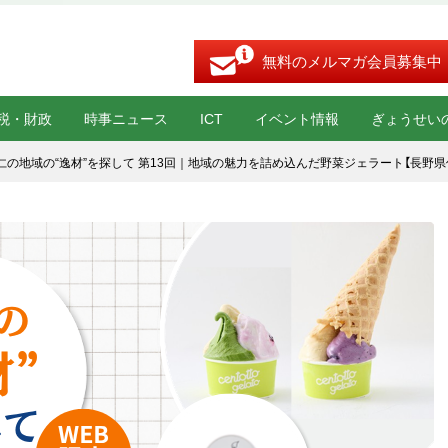
無料のメルマガ会員募集中
税・財政
時事ニュース
ICT
イベント情報
ぎょうせい
仁の地域の“逸材”を探して 第13回｜地域の魅力を詰め込んだ野菜ジェラート【長野県