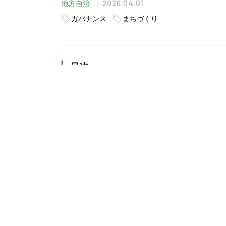
2026.04.01
地方自治
ガバナンス
まちづくり
目次
◆地元食材の魅力を引き出す、新しい
◆建設業と飲食業、２つの世界を結ぶ
≪ 前の記事
この記事は３分くらいで読めます。
出典書籍：
月刊『ガバナンス』2026年４月号
【W