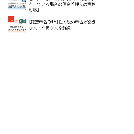
有している場合の預金差押えの実務
対応】
10
【確定申告Q&A】住民税の申告が必要
な人・不要な人を解説
雑誌から絞り込む
月刊 ガバナンス
月刊 J-LIS
月刊 税
月刊 地方財務