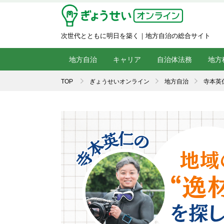
次世代とともに明日を築く｜地方自治の総合サイト
地方自治
キャリア
自治体法務
地方
TOP
ぎょうせいオンライン
地方自治
寺本英