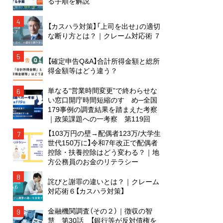
る手順を解説
4
【カスハラ対策】「上司を出せ」の適切
な断り方とは？｜クレーム対応術 ７
5
【確定申告Q&A】合計所得金額と総所
得金額等はどう違う？
単なる“営業時間変更”で終わらせな
6
い窓口開庁時間短縮のすゝめ─全国
179事例の調査結果を踏まえた考察
｜政策課題への一考察 第119回
【103万円の壁→配偶者123万/大学生
7
世代150万に】令和7年改正で配偶者
控除・扶養控除はどう変わる？｜地
方公務員のお金のリテラシー
8
詫びと謝罪の違いとは？｜クレーム
対応術６【カスハラ対策】
金融機関調査（その２）｜徴収の智
9
慧 第30話 【銀行等が反対債権を