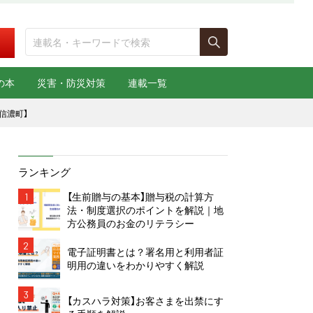
の本
災害・防災対策
連載一覧
信濃町】
ランキング
1
【生前贈与の基本】贈与税の計算方
法・制度選択のポイントを解説｜地
方公務員のお金のリテラシー
2
電子証明書とは？署名用と利用者証
明用の違いをわかりやすく解説
3
【カスハラ対策】お客さまを出禁にす