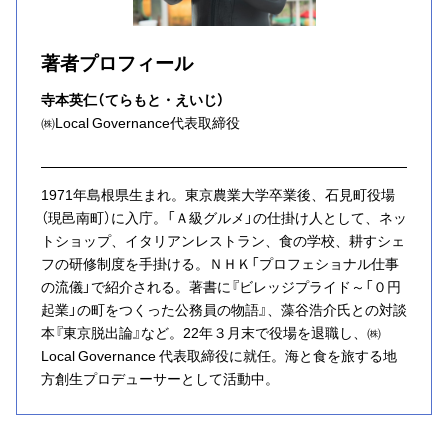
著者プロフィール
寺本英仁（てらもと・えいじ）
㈱Local Governance代表取締役
1971年島根県生まれ。東京農業大学卒業後、石見町役場
（現邑南町）に入庁。「Ａ級グルメ」の仕掛け人として、ネッ
トショップ、イタリアンレストラン、食の学校、耕すシェ
フの研修制度を手掛ける。ＮＨＫ「プロフェショナル仕事
の流儀」で紹介される。著書に『ビレッジプライド～「０円
起業」の町をつくった公務員の物語』、藻谷浩介氏との対談
本『東京脱出論』など。22年３月末で役場を退職し、㈱
Local Governance 代表取締役に就任。海と食を旅する地
方創生プロデューサーとして活動中。