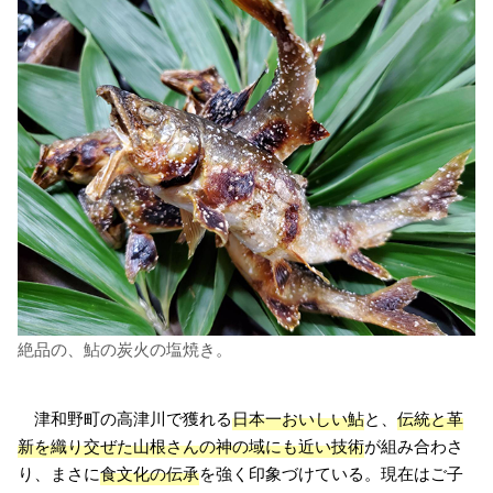
絶品の、鮎の炭火の塩焼き。
津和野町の高津川で獲れる
日本一おいしい鮎
と、
伝統と革
新を織り交ぜた山根さんの神の域にも近い技術
が組み合わさ
り、まさに
食文化の伝承
を強く印象づけている。現在はご子