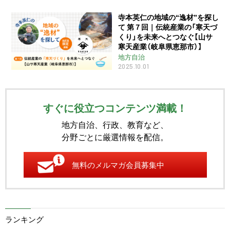
寺本英仁の地域の“逸材”を探し
て 第７回｜伝統産業の「寒天づ
くり」を未来へとつなぐ【山サ
寒天産業（岐阜県恵那市）】
地方自治
2025.10.01
すぐに役立つコンテンツ満載！
地方自治、行政、教育など、
分野ごとに厳選情報を配信。
無料のメルマガ会員募集中
ランキング