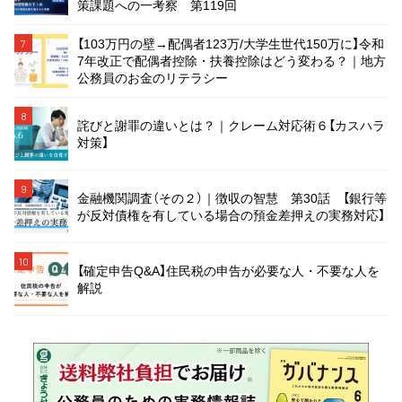
策課題への一考察 第119回
【103万円の壁→配偶者123万/大学生世代150万に】令和
7
7年改正で配偶者控除・扶養控除はどう変わる？｜地方
公務員のお金のリテラシー
8
詫びと謝罪の違いとは？｜クレーム対応術６【カスハラ
対策】
9
金融機関調査（その２）｜徴収の智慧 第30話 【銀行等
が反対債権を有している場合の預金差押えの実務対応】
10
【確定申告Q&A】住民税の申告が必要な人・不要な人を
解説