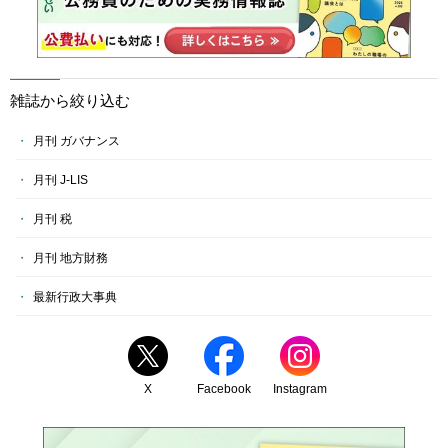
雑誌から絞り込む
月刊 ガバナンス
月刊 J-LIS
月刊 税
月刊 地方財務
最新行政大事典
X
Facebook
Instagram