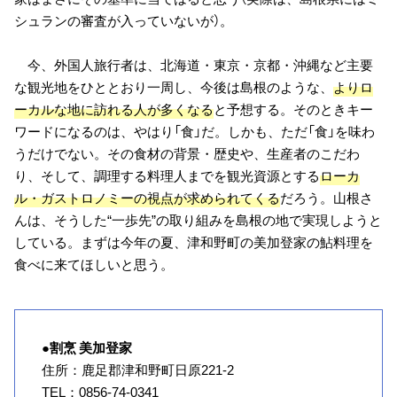
シュランの審査が入っていないが）。
今、外国人旅行者は、北海道・東京・京都・沖縄など主要
な観光地をひととおり一周し、今後は島根のような、
よりロ
ーカルな地に訪れる人が多くなる
と予想する。そのときキー
ワードになるのは、やはり「食」だ。しかも、ただ「食」を味わ
うだけでない。その食材の背景・歴史や、生産者のこだわ
り、そして、調理する料理人までを観光資源とする
ローカ
ル・ガストロノミーの視点が求められてくる
だろう。山根さ
んは、そうした“一歩先”の取り組みを島根の地で実現しようと
している。まずは今年の夏、津和野町の美加登家の鮎料理を
食べに来てほしいと思う。
●割烹 美加登家
住所：鹿足郡津和野町日原221-2
TEL：0856-74-0341