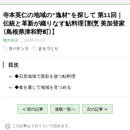
寺本英仁の地域の“逸材”を探して 第11回｜
伝統と革新が織りなす鮎料理【割烹 美加登家
（島根県津和野町）】
2026.02.02
地方自治
ガバナンス
まちづくり
目次
◆石見地域で異彩を放つ鮎料理
◆食を通じて地域を見つめる
≪ 前の記事
連載一覧へ
次の記事 ≫
この記事は３分くらいで読めます。