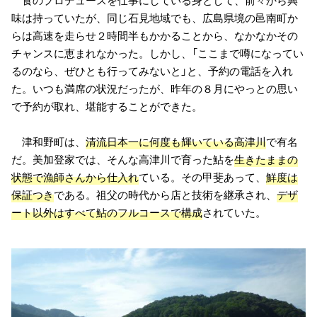
食のプロデュースを仕事にしている身として、前々から興
味は持っていたが、同じ石見地域でも、広島県境の邑南町か
らは高速を走らせ２時間半もかかることから、なかなかその
チャンスに恵まれなかった。しかし、「ここまで噂になってい
るのなら、ぜひとも行ってみないと」と、予約の電話を入れ
た。いつも満席の状況だったが、昨年の８月にやっとの思い
で予約が取れ、堪能することができた。
津和野町は、
清流日本一に何度も輝いている高津川
で有名
だ。美加登家では、そんな高津川で育った鮎を
生きたままの
状態で漁師さんから仕入れ
ている。その甲斐あって、
鮮度は
保証つき
である。祖父の時代から店と技術を継承され、
デザ
ート以外はすべて鮎のフルコースで構成
されていた。