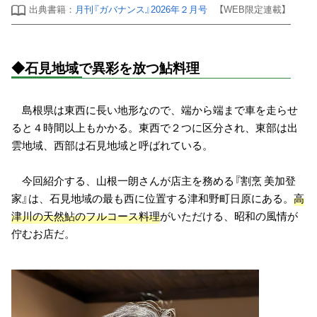
出典書籍：
月刊『ガバナンス』2026年２月号
【WEB限定連載】
◆石見地域で異彩を放つ鮎料理
島根県は東西に長い地形なので、端から端まで車を走らせ
ると４時間以上もかかる。東西で２つに区分され、東部は出
雲地域、西部は石見地域と呼ばれている。
今回紹介する、山根一朗さんが店主を務める『割烹 美加登
家』は、石見地域の最も西に位置する津和野町日原にある。
高
津川の天然鮎のフルコース料理
がいただける、昭和の風情が
佇むお店だ。