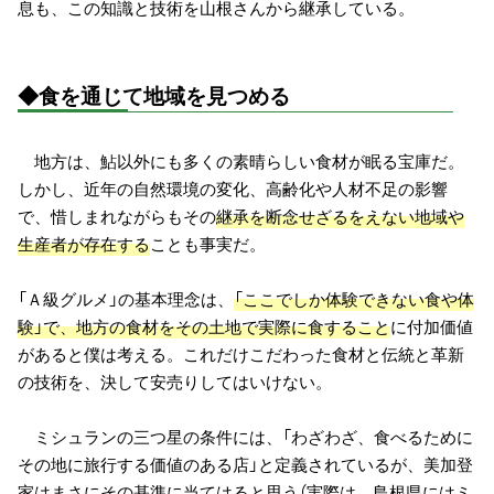
息も、この知識と技術を山根さんから継承している。
◆食を通じて地域を見つめる
地方は、鮎以外にも多くの素晴らしい食材が眠る宝庫だ。
しかし、近年の自然環境の変化、高齢化や人材不足の影響
で、惜しまれながらもその
継承を断念せざるをえない地域や
生産者が存在する
ことも事実だ。
「Ａ級グルメ」の基本理念は、
「ここでしか体験できない食や体
験」で、地方の食材をその土地で実際に食すること
に付加価値
があると僕は考える。これだけこだわった食材と伝統と革新
の技術を、決して安売りしてはいけない。
ミシュランの三つ星の条件には、「わざわざ、食べるために
その地に旅行する価値のある店」と定義されているが、美加登
家はまさにその基準に当てはると思う（実際は、島根県にはミ