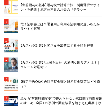
1
【生前贈与の基本】贈与税の計算方法・制度選択のポイ
ントを解説｜地方公務員のお金のリテラシー
2
電子証明書とは？署名用と利用者証明用の違いをわか
りやすく解説
3
【カスハラ対策】お客さまを出禁にする手順を解説
4
【カスハラ対策】「上司を出せ」の適切な断り方とは？｜
クレーム対応術 ７
5
【確定申告Q&A】合計所得金額と総所得金額等はどう違
う？
単なる“営業時間変更”で終わらせない窓口開庁時間短縮
6
のすゝめ─全国179事例の調査結果を踏まえた考察｜政