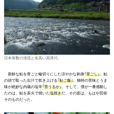
日本有数の清流と名高い高津川。
新鮮な鮎を骨ごと輪切りにした涼やかな刺身
「背ごし」
。鮎
の頭で取った出汁で炊き上げる
「鮎ご飯」
。独特の苦味とうま
味が絶妙な内蔵の塩辛
「苦うるか」
。そして、僕が一番感動し
たのは、鮎を炭火で焼いた
塩焼き
だ。その姿は、もはや芸術
そのものだった。