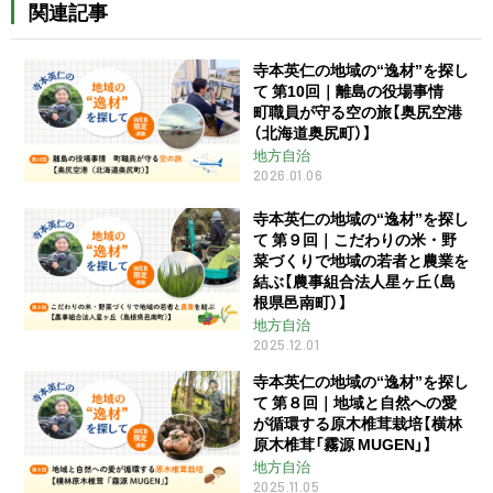
関連記事
寺本英仁の地域の“逸材”を探し
て 第10回｜離島の役場事情
町職員が守る空の旅【奥尻空港
（北海道奥尻町）】
地方自治
2026.01.06
寺本英仁の地域の“逸材”を探し
て 第９回｜こだわりの米・野
菜づくりで地域の若者と農業を
結ぶ【農事組合法人星ヶ丘（島
根県邑南町）】
地方自治
2025.12.01
寺本英仁の地域の“逸材”を探し
て 第８回｜地域と自然への愛
が循環する原木椎茸栽培【横林
原木椎茸「霧源 MUGEN」】
地方自治
2025.11.05