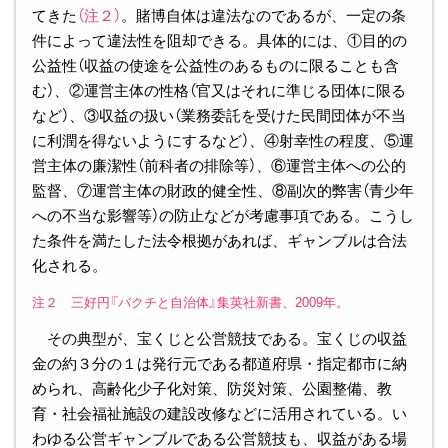
てきた
（注２）
。賭博自体は違法なのであるが、一定の条
件によって違法性を阻却できる。具体的には、①目的の
公益性（収益の使途を公益性のあるものに限ることも含
む）、②運営主体の性格（官又はそれに準じる団体に限る
など）、③収益の扱い（業務委託を受けた民間団体が不当
に利潤を得ないようにするなど）、④射幸性の程度、⑤運
営主体の廉潔性（前科者の排除等）、⑥運営主体への公的
監督、⑦運営主体の財政的健全性、⑧副次的弊害（青少年
への不当な影響等）の防止などが考慮事項である。こうし
た条件を満たした法令根拠があれば、ギャンブルは合法
化される。
注２ 三好円『バクチと自治体』集英社新書、2009年。
その典型が、宝くじと公営競技である。宝くじの収益
金の約３分の１は発行元である都道府県・指定都市に納
められ、高齢化少子化対策、防災対策、公園整備、教
育・社会福祉施設の建設改修などに活用されている。い
わゆる公営ギャンブルである公営競技も、収益がある場