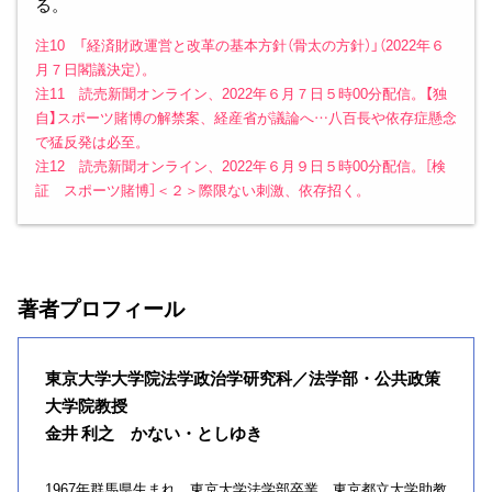
る。
注10 「経済財政運営と改革の基本方針（骨太の方針）」（2022年６
月７日閣議決定）。
注11 読売新聞オンライン、2022年６月７日５時00分配信。【独
自】スポーツ賭博の解禁案、経産省が議論へ…八百長や依存症懸念
で猛反発は必至。
注12 読売新聞オンライン、2022年６月９日５時00分配信。［検
証 スポーツ賭博］＜２＞際限ない刺激、依存招く。
著者プロフィール
東京大学大学院法学政治学研究科／法学部・公共政策
大学院教授
金井 利之 かない・としゆき
1967年群馬県生まれ。東京大学法学部卒業。東京都立大学助教