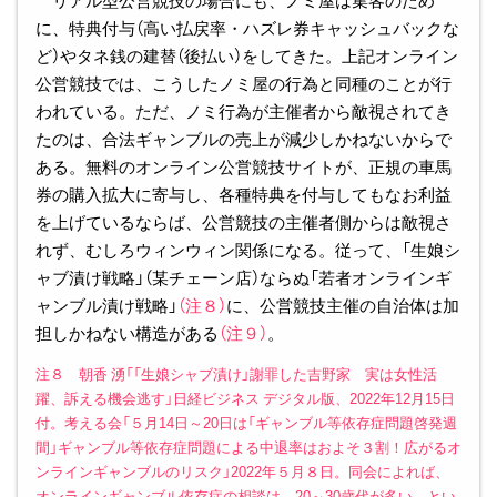
に、特典付与（高い払戻率・ハズレ券キャッシュバックな
ど）やタネ銭の建替（後払い）をしてきた。上記オンライン
公営競技では、こうしたノミ屋の行為と同種のことが行
われている。ただ、ノミ行為が主催者から敵視されてき
たのは、合法ギャンブルの売上が減少しかねないからで
ある。無料のオンライン公営競技サイトが、正規の車馬
券の購入拡大に寄与し、各種特典を付与してもなお利益
を上げているならば、公営競技の主催者側からは敵視さ
れず、むしろウィンウィン関係になる。従って、「生娘シ
ャブ漬け戦略」（某チェーン店）ならぬ「若者オンラインギ
ャンブル漬け戦略」
（注８）
に、公営競技主催の自治体は加
担しかねない構造がある
（注９）
。
注８ 朝香 湧「「生娘シャブ漬け」謝罪した吉野家 実は女性活
躍、訴える機会逃す」日経ビジネス デジタル版、2022年12月15日
付。考える会「５月14日～20日は「ギャンブル等依存症問題啓発週
間」ギャンブル等依存症問題による中退率はおよそ３割！広がるオ
ンラインギャンブルのリスク」2022年５月８日。同会によれば、
オンラインギャンブル依存症の相談は、20～30歳代が多い、とい