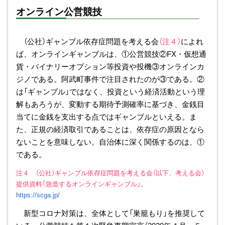
オンライン公営競技
（公社）ギャンブル依存症問題を考える会
（注４）
によれ
ば、オンラインギャンブルは、①公営競技②FX・仮想通
貨・バイナリーオプション等投資や投機③オンラインカ
ジノである。阿武町事件で注目されたのが③である。②
は「ギャンブル」ではなく、投資という経済活動という理
解もあろうが、変動する期待予測確率に基づき、金銭目
当てに金銭を支出する点ではギャンブルといえる。ま
た、正規の経済取引であることは、依存症の原因となら
ないことを意味しない。自治体に深く関係するのは、①
である。
注４ （公社）ギャンブル依存症問題を考える会（以下、考える会）
提供資料「急造するオンラインギャンブル」。
https://scga.jp/
新型コロナ対策は、全体として「巣籠もり」を推奨して