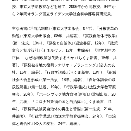
授、東京大学助教授などを経て、2006年から同教授。94年か
ら２年間オランダ国立ライデン大学社会科学部客員研究員。
主な著書に『自治制度』（東京大学出版会、07年）、『分権改革の
動態』（東京大学出版会、08年、共編著）、『実践自治体行政学』
（第一法規、10年）、『原発と自治体』（岩波書店、12年）、『政策
変容と制度設計』（ミネルヴァ、12年、共編著）、『地方創生の
正体──なぜ地域政策は失敗するのか』（ちくま新書、15年、共
著）、『原発被災地の復興シナリオ・プランニング』（公人の友
社、16年、編著）、『行政学講義』（ちくま新書、18年）、『縮減
社会の合意形成』（第一法規、18年、編著）、『自治体議会の取
扱説明書』（第一法規、19年）、『行政学概説』（放送大学教育振
興会、20年）、『ホーンブック地方自治〔新版〕』（北樹出版、20
年、共著）、『コロナ対策禍の国と自治体』（ちくま新書、21
年）、『原発事故被災自治体の再生と苦悩』（第一法規、21年、
共編著）、『行政学講説』（放送大学教育振興会、24年）、『自治
体と総合性』（公人の友社、24年、編著）。