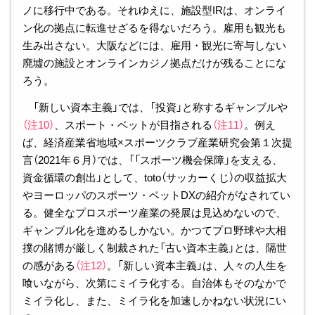
ノに移行中である。それゆえに、施設型IRは、オンライ
ン化の拠点に転進せざるを得ないだろう。雇用も観光も
生み出さない。大阪などには、雇用・観光に寄与しない
廃墟の施設とオンラインカジノ拠点だけが残ることにな
ろう。
「新しい資本主義」では、「投資」と称するギャンブルや
（注10）
、スポート・ベットが目指される
（注11）
。例え
ば、経済産業省地域×スポーツクラブ産業研究会第１次提
言（2021年６月）では、「「スポーツ機会保障」を支える、
資金循環の創出」として、toto（サッカーくじ）の収益拡大
やヨーロッパのスポーツ・ベットDXの紹介がなされてい
る。健全なプロスポーツ産業の発展は見込めないので、
ギャンブル化を進めるしかない。かつてプロ野球や大相
撲の賭博が厳しく制裁された「古い資本主義」とは、隔世
の感がある
（注12）
。「新しい資本主義」は、人々の人生を
喰いながら、次第にミイラ化する。自治体もそのなかで
ミイラ化し、また、ミイラ化を加速しかねない状況にい