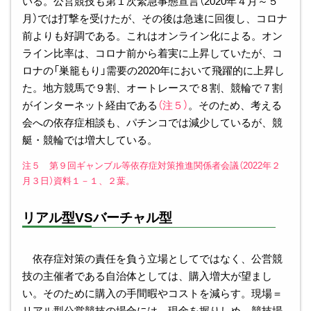
いる。公営競技も第１次緊急事態宣言（2020年４月～５
月）では打撃を受けたが、その後は急速に回復し、コロナ
前よりも好調である。これはオンライン化による。オン
ライン比率は、コロナ前から着実に上昇していたが、コ
ロナの「巣籠もり」需要の2020年において飛躍的に上昇し
た。地方競馬で９割、オートレースで８割、競輪で７割
がインターネット経由である
（注５）
。そのため、考える
会への依存症相談も、パチンコでは減少しているが、競
艇・競輪では増大している。
注５ 第９回ギャンブル等依存症対策推進関係者会議（2022年２
月３日）資料１－１、２葉。
リアル型VSバーチャル型
依存症対策の責任を負う立場としてではなく、公営競
技の主催者である自治体としては、購入増大が望まし
い。そのために購入の手間暇やコストを減らす。現場＝
リアル型公営競技の場合には、現金を握りしめ、競技場