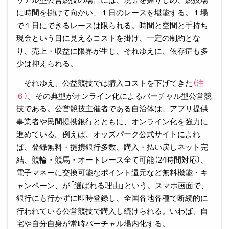
に時間を掛けて向かい、１日のレースを堪能する。１場
で１日にできるレースは限られる。時間と空間と手持ち
現金という目に見えるコストを掛け、一定の制約とな
り、売上・収益に限界が生じ、それゆえに、依存症も多
少は抑えられる。
それゆえ、公益競技では購入コストを下げてきた
（注
６）
。その典型がオンライン化によるバーチャル型公営競
技である。公営競技主催者である自治体は、アプリ提供
事業者や民間提携銀行とともに、オンライン化を強力に
進めている。例えば、オッズパーク公式サイトによれ
ば、登録無料・提携銀行多数、購入・払い戻しネット完
結、競輪・競馬・オートレース全て可能（24時間対応）、
電子マネーに交換可能なポイント還元など無料機能・キ
ャンペーン、が「選ばれる理由」という。スマホ画面で、
銀行にも行かずに即時登録し、全国各地各種で断続的に
行われている公営競技で購入し続けられる。いわば、自
宅や自分自身が常時バーチャル場内化する。