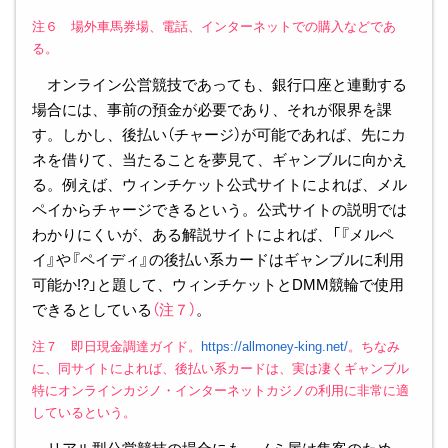
注６ 場外車馬券場、電話、インターネットでの購入などであ
る。
オンライン公営競技であっても、銀行口座と連動する
場合には、事前の預金が必要であり、それが限界を課
す。しかし、後払い（チャージ）が可能であれば、先にカ
ネを借りて、当たることを夢見て、ギャンブルに向かえ
る。例えば、ウィンチケット公式サイトによれば、メル
ペイからチャージできるという。公式サイトの説明では
わかりにくいが、ある解説サイトによれば、「『メルペ
イ』や『ペイディ』の後払い系カードはギャンブルに利用
可能か!?」と題して、ウィンチケットとDMM競輪で使用
できるとしている
（注７）
。
注７ 即日現金調達ガイド。
https://allmoney-king.net/
。ちなみ
に、同サイトによれば、後払い系カードは、実は凄くギャンブル
特にオンラインカジノ・インターネットカジノの利用に非常に適
しているという。
リアル型公営競技の場合にも、ノミ屋は集客のため