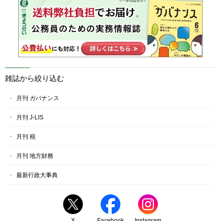
雑誌から絞り込む
月刊 ガバナンス
月刊 J-LIS
月刊 税
月刊 地方財務
最新行政大事典
X
Facebook
Instagram