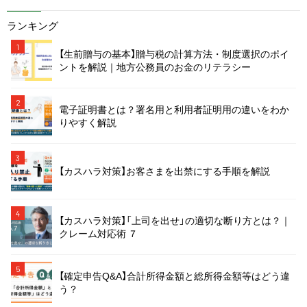
ランキング
1
【生前贈与の基本】贈与税の計算方法・制度選択のポイ
ントを解説｜地方公務員のお金のリテラシー
2
電子証明書とは？署名用と利用者証明用の違いをわか
りやすく解説
3
【カスハラ対策】お客さまを出禁にする手順を解説
4
【カスハラ対策】「上司を出せ」の適切な断り方とは？｜
クレーム対応術 ７
5
【確定申告Q&A】合計所得金額と総所得金額等はどう違
う？