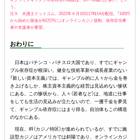
う。
注９ 弁護士ドットコム、2022年６月10日17時14分配信。「100円
から始めた賭金が60万円に」オンラインカジノ規制、依存症当事
者や支援者が要望。
おわりに
日本はパチンコ・パチスロ大国であり、すでにギャン
ブル依存症が根深い。健全な技術革新や成長産業のない
「新しい資本主義」では、ギャンブル的に人々から金を巻
き上げるしか、株主資本主義的な経営は見込めない惨状
にある。この惨状から、人々（若者など）は、地道に仕事
をしても生活の見込みが立たないので、一攫千金を夢見
て、ギャンブル依存症にはまり得る。自治体もこの構造
のなかにある。
現在、IR（カジノ特区）が進められているが、すでに施
設型カジノはアメリカでは斜陽であり、オンラインカジ