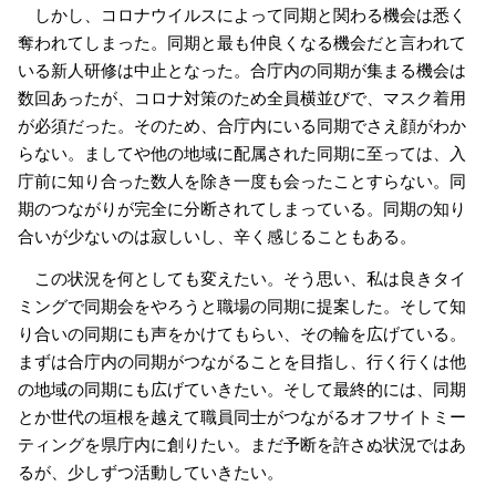
しかし、コロナウイルスによって同期と関わる機会は悉く
奪われてしまった。同期と最も仲良くなる機会だと言われて
いる新人研修は中止となった。合庁内の同期が集まる機会は
数回あったが、コロナ対策のため全員横並びで、マスク着用
が必須だった。そのため、合庁内にいる同期でさえ顔がわか
らない。ましてや他の地域に配属された同期に至っては、入
庁前に知り合った数人を除き一度も会ったことすらない。同
期のつながりが完全に分断されてしまっている。同期の知り
合いが少ないのは寂しいし、辛く感じることもある。
この状況を何としても変えたい。そう思い、私は良きタイ
ミングで同期会をやろうと職場の同期に提案した。そして知
り合いの同期にも声をかけてもらい、その輪を広げている。
まずは合庁内の同期がつながることを目指し、行く行くは他
の地域の同期にも広げていきたい。そして最終的には、同期
とか世代の垣根を越えて職員同士がつながるオフサイトミー
ティングを県庁内に創りたい。まだ予断を許さぬ状況ではあ
るが、少しずつ活動していきたい。