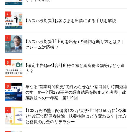
3
【カスハラ対策】お客さまを出禁にする手順を解説
4
【カスハラ対策】「上司を出せ」の適切な断り方とは？｜
クレーム対応術 ７
5
【確定申告Q&A】合計所得金額と総所得金額等はどう違
う？
単なる“営業時間変更”で終わらせない窓口開庁時間短縮
6
のすゝめ─全国179事例の調査結果を踏まえた考察｜政
策課題への一考察 第119回
【103万円の壁→配偶者123万/大学生世代150万に】令和
7
7年改正で配偶者控除・扶養控除はどう変わる？｜地方
公務員のお金のリテラシー