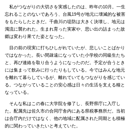
私がつながりの大切さを実感したのは、昨年の10月。一生
忘れることのないであろう、台風19号が地元に壊滅的な被害
をもたらしたときだ。千曲川の堤防は大きく決壊し、地元は
濁流に襲われた。生まれ育った実家や、思い出の詰まった故
郷は変わり果てた姿となった。
目の前の現実に打ちひしがれていたが、悲しいことばかり
ではなかった。長い間疎遠になっていた小学校の同級生たち
と、再び連絡を取り合うようになったのだ。予定が合うとき
には集まって飲みに行ったりもしている。今ではみんな地元
を離れて暮らしているが、離れていてもつながりを感じてい
る。つながっていることの安心感は日々の生活を支える糧と
なっている。
そんな私はこの春に大学院を修了し、長野県庁に入庁し
た。配属先は佐久市の合同庁舎内にある県税事務所だ。当初
は合庁内だけではなく、他の地域に配属された同期とも積極
的に関わっていきたいと考えていた。