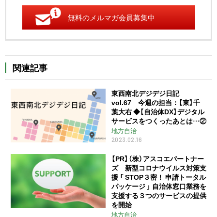
無料のメルマガ会員募集中
関連記事
東西南北デジデジ日記
vol.67 今週の担当：【東】千
葉大右 ◆【自治体DX】デジタル
サービスをつくったあとは…②
地方自治
2023.02.16
【PR】（株）アスコエパートナー
ズ 新型コロナウイルス対策支
援 「 STOP３密！ 申請トータル
パッケージ 」 自治体窓口業務を
支援する３つのサービスの提供
を開始
地方自治