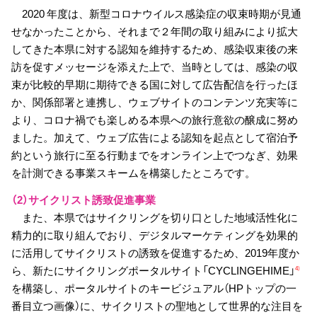
2020 年度は、新型コロナウイルス感染症の収束時期が見通
せなかったことから、それまで２年間の取り組みにより拡大
してきた本県に対する認知を維持するため、感染収束後の来
訪を促すメッセージを添えた上で、当時としては、感染の収
束が比較的早期に期待できる国に対して広告配信を行ったほ
か、関係部署と連携し、ウェブサイトのコンテンツ充実等に
より、コロナ禍でも楽しめる本県への旅行意欲の醸成に努め
ました。加えて、ウェブ広告による認知を起点として宿泊予
約という旅行に至る行動までをオンライン上でつなぎ、効果
を計測できる事業スキームを構築したところです。
（2）サイクリスト誘致促進事業
また、本県ではサイクリングを切り口とした地域活性化に
精力的に取り組んでおり、デジタルマーケティングを効果的
に活用してサイクリストの誘致を促進するため、2019年度か
ら、新たにサイクリングポータルサイト「CYCLINGEHIME」
4）
を構築し、ポータルサイトのキービジュアル（HPトップの一
番目立つ画像）に、サイクリストの聖地として世界的な注目を