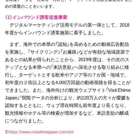
めの基盤のことをいいます。
（1）インバウンド誘客促進事業
デジタルマーケティング活用モデルの第一弾として、2018
年度からインバウンド誘客施策に着手しました。
まず、海外での本県の「認知」を高めるための動画広告配信
を実施し、「サイクリング」「お遍路」などが有効な地域資源で
あるとの結果が得られたことから、2019年度は、その次のス
テップとなる本県への「来訪意欲」へ深化させる取り組みに移
行し、ターゲットとする欧米やアジア等の７か国・地域で、
初年度の２倍以上となる4,000万回超の動画視聴を得ることが
できました。また、海外向けの観光ウェブサイト「Visit Ehime
Japan」
閲覧データの分析により、約120万人の方々が愛媛を
3）
認知するとともに、ウェブ滞在時間も前年度より長くなり、
観光情報やホテル等の検索が増加するなど、来訪意欲の醸成
につながりました。
3）
https://www.visitehimejapan.com/en/