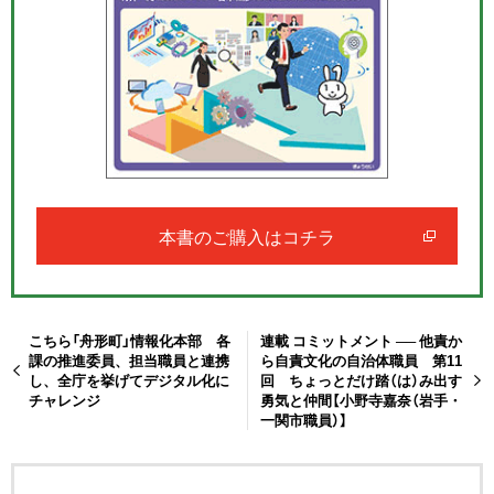
本書のご購入はコチラ
こちら「舟形町」情報化本部 各
連載 コミットメント ── 他責か
課の推進委員、担当職員と連携
ら自責文化の自治体職員 第11
し、全庁を挙げてデジタル化に
回 ちょっとだけ踏（は）み出す
チャレンジ
勇気と仲間【小野寺嘉奈（岩手・
一関市職員）】