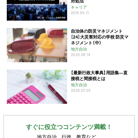
対処法
キャリア
2019.04.11
自治体の防災マネジメント
［24］大災害対応の学校 防災マ
ネジメント（中）
地方自治
2020.08.19
【最新行政大事典】用語集―直
接税と間接税とは
地方自治
2020.07.25
すぐに役立つコンテンツ満載！
地方自治、行政、教育など、