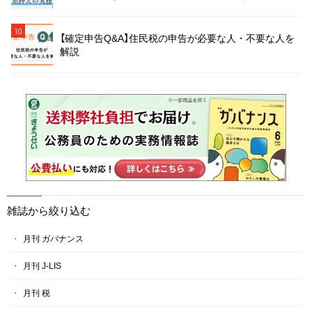
10
【確定申告Q&A】住民税の申告が必要な人・不要な人を
解説
雑誌から絞り込む
月刊 ガバナンス
月刊 J-LIS
月刊 税