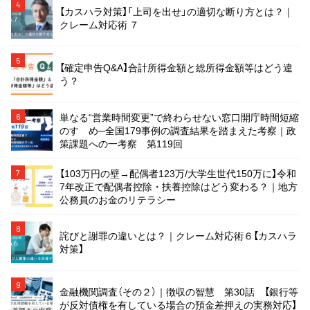
4
【カスハラ対策】「上司を出せ」の適切な断り方とは？｜
クレーム対応術 ７
5
【確定申告Q&A】合計所得金額と総所得金額等はどう違
う？
単なる“営業時間変更”で終わらせない窓口開庁時間短縮
6
のすゝめ─全国179事例の調査結果を踏まえた考察｜政
策課題への一考察 第119回
【103万円の壁→配偶者123万/大学生世代150万に】令和
7
7年改正で配偶者控除・扶養控除はどう変わる？｜地方
公務員のお金のリテラシー
8
詫びと謝罪の違いとは？｜クレーム対応術６【カスハラ
対策】
9
金融機関調査（その２）｜徴収の智慧 第30話 【銀行等
が反対債権を有している場合の預金差押えの実務対応】