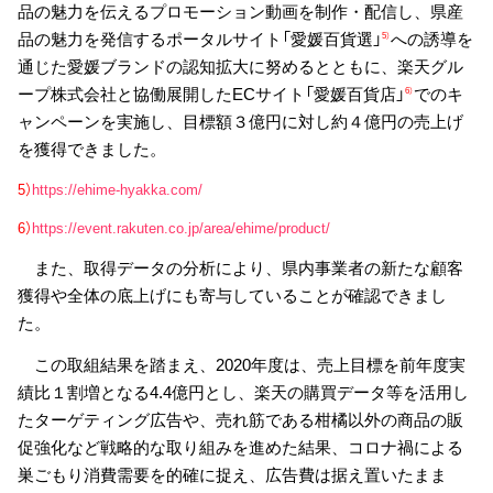
品の魅力を伝えるプロモーション動画を制作・配信し、県産
品の魅力を発信するポータルサイト「愛媛百貨選」
への誘導を
5）
通じた愛媛ブランドの認知拡大に努めるとともに、楽天グル
ープ株式会社と協働展開したECサイト「愛媛百貨店」
でのキ
6）
ャンペーンを実施し、目標額３億円に対し約４億円の売上げ
を獲得できました。
5）
https://ehime-hyakka.com/
6）
https://event.rakuten.co.jp/area/ehime/product/
また、取得データの分析により、県内事業者の新たな顧客
獲得や全体の底上げにも寄与していることが確認できまし
た。
この取組結果を踏まえ、2020年度は、売上目標を前年度実
績比１割増となる4.4億円とし、楽天の購買データ等を活用し
たターゲティング広告や、売れ筋である柑橘以外の商品の販
促強化など戦略的な取り組みを進めた結果、コロナ禍による
巣ごもり消費需要を的確に捉え、広告費は据え置いたまま