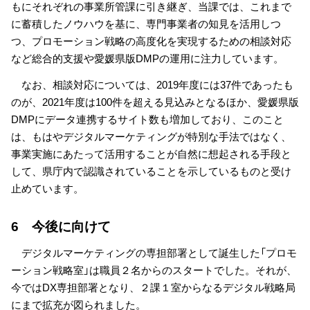
もにそれぞれの事業所管課に引き継ぎ、当課では、これまで
に蓄積したノウハウを基に、専門事業者の知見を活用しつ
つ、プロモーション戦略の高度化を実現するための相談対応
など総合的支援や愛媛県版DMPの運用に注力しています。
なお、相談対応については、2019年度には37件であったも
のが、2021年度は100件を超える見込みとなるほか、愛媛県版
DMPにデータ連携するサイト数も増加しており、このこと
は、もはやデジタルマーケティングが特別な手法ではなく、
事業実施にあたって活用することが自然に想起される手段と
して、県庁内で認識されていることを示しているものと受け
止めています。
6 今後に向けて
デジタルマーケティングの専担部署として誕生した「プロモ
ーション戦略室」は職員２名からのスタートでした。それが、
今ではDX専担部署となり、２課１室からなるデジタル戦略局
にまで拡充が図られました。