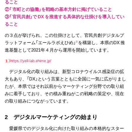
ること
②「 市町との協働」を戦略の基本方針に掲げていること
③「 官民共創」で DX を推進する具体的な仕掛けを導入してい
ること
の３点が挙げられ、この仕掛けとして、官民共創デジタルプ
ラットフォーム「エールラボえひめ」
を構築し、本県のDX 推
1）
進基盤として2021年４月から運用を開始しています。
１）
https://yell-lab.ehime.jp/
デジタル化の取り組みは、新型コロナウイルス感染症の拡
大もあり、「DX」という言葉とともに全国に一気に広がりまし
たが、本県ではそれ以前からマーケティング分野での取り組
みに着手しており、その積み重ねがこの戦略の策定や、現在
の取り組みにつながっています。
2 デジタルマーケティングの始まり
愛媛県でのデジタル化に向けた取り組みの本格的なスター