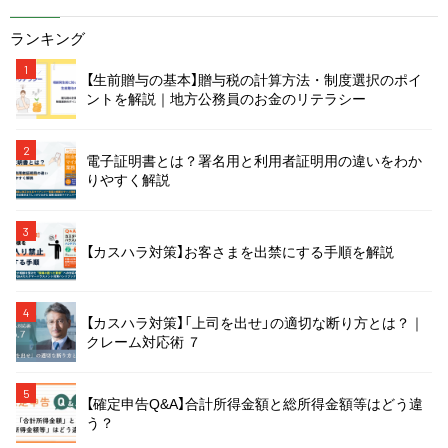
ランキング
1
【生前贈与の基本】贈与税の計算方法・制度選択のポイ
ントを解説｜地方公務員のお金のリテラシー
2
電子証明書とは？署名用と利用者証明用の違いをわか
りやすく解説
3
【カスハラ対策】お客さまを出禁にする手順を解説
4
【カスハラ対策】「上司を出せ」の適切な断り方とは？｜
クレーム対応術 ７
5
【確定申告Q&A】合計所得金額と総所得金額等はどう違
う？