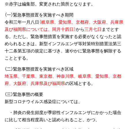
※赤字は編集部。変更された箇所となります。
（一）緊急事態措置を実施すべき期間
令和三年一月八日
（岐阜県、愛知県、京都府、大阪府、兵庫県
及び福岡県については、同月十四日）
から
三月七日
までとす
る。ただし、緊急事態措置を実施する必要がなくなったと認
められるときは、新型インフルエンザ等対策特別措置法第三
十二条第五項の規定に基づき、速やかに緊急事態を解除する
こととする。
（二）緊急事態措置を実施すべき区域
埼玉県、千葉県、東京都、神奈川県、岐阜県、愛知県、京都
府、大阪府、兵庫県及び福岡県
の区域とする。
（三）緊急事態の概要
新型コロナウイルス感染症については、
・肺炎の発生頻度が季節性インフルエンザにかかった場合
に比して相当程度高いと認められること、かつ、