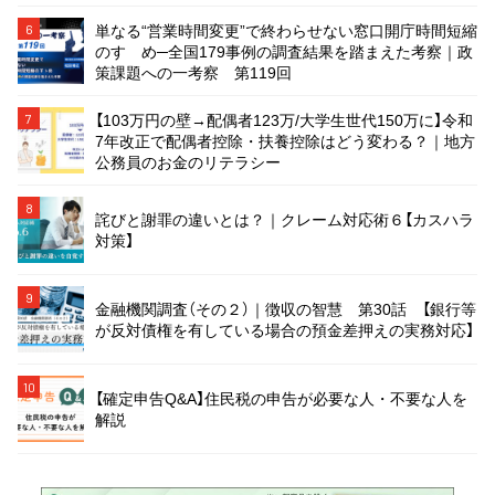
単なる“営業時間変更”で終わらせない窓口開庁時間短縮
6
のすゝめ─全国179事例の調査結果を踏まえた考察｜政
策課題への一考察 第119回
【103万円の壁→配偶者123万/大学生世代150万に】令和
7
7年改正で配偶者控除・扶養控除はどう変わる？｜地方
公務員のお金のリテラシー
8
詫びと謝罪の違いとは？｜クレーム対応術６【カスハラ
対策】
9
金融機関調査（その２）｜徴収の智慧 第30話 【銀行等
が反対債権を有している場合の預金差押えの実務対応】
10
【確定申告Q&A】住民税の申告が必要な人・不要な人を
解説