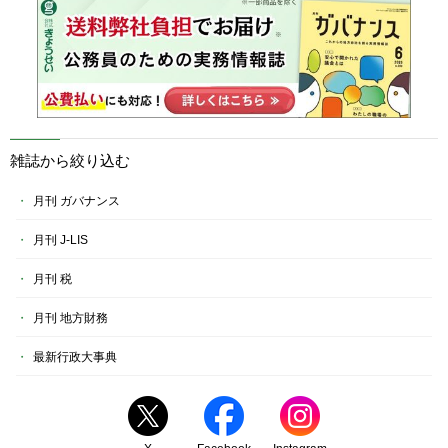
雑誌から絞り込む
月刊 ガバナンス
月刊 J-LIS
月刊 税
月刊 地方財務
最新行政大事典
X
Facebook
Instagram