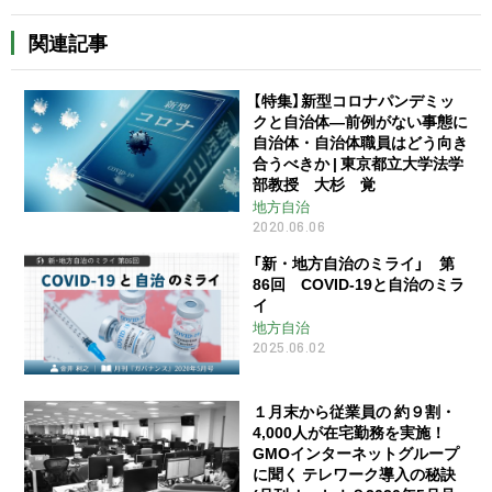
関連記事
【特集】新型コロナパンデミッ
クと自治体―前例がない事態に
自治体・自治体職員はどう向き
合うべきか | 東京都立大学法学
部教授 大杉 覚
地方自治
2020.06.06
「新・地方自治のミライ」 第
86回 COVID-19と自治のミラ
イ
地方自治
2025.06.02
１月末から従業員の 約９割・
4,000人が在宅勤務を実施！
GMOインターネットグループ
に聞く テレワーク導入の秘訣