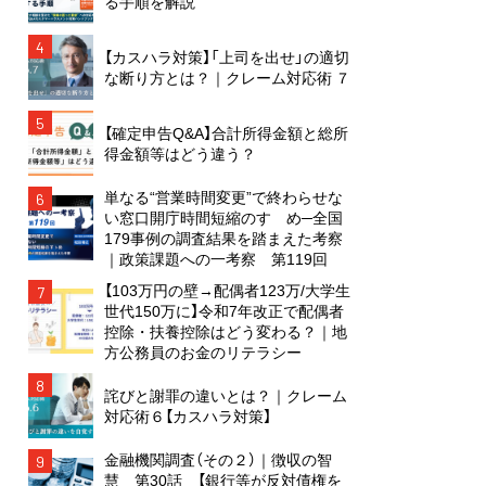
る手順を解説
4
【カスハラ対策】「上司を出せ」の適切
な断り方とは？｜クレーム対応術 ７
5
【確定申告Q&A】合計所得金額と総所
得金額等はどう違う？
単なる“営業時間変更”で終わらせな
6
い窓口開庁時間短縮のすゝめ─全国
179事例の調査結果を踏まえた考察
｜政策課題への一考察 第119回
【103万円の壁→配偶者123万/大学生
7
世代150万に】令和7年改正で配偶者
控除・扶養控除はどう変わる？｜地
方公務員のお金のリテラシー
8
詫びと謝罪の違いとは？｜クレーム
対応術６【カスハラ対策】
金融機関調査（その２）｜徴収の智
9
慧 第30話 【銀行等が反対債権を