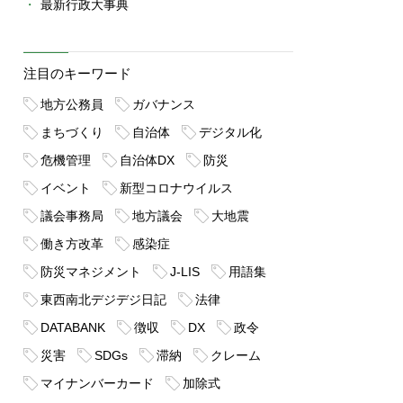
最新行政大事典
注目のキーワード
地方公務員
ガバナンス
まちづくり
自治体
デジタル化
危機管理
自治体DX
防災
イベント
新型コロナウイルス
議会事務局
地方議会
大地震
働き方改革
感染症
防災マネジメント
J-LIS
用語集
東西南北デジデジ日記
法律
DATABANK
徴収
DX
政令
災害
SDGs
滞納
クレーム
マイナンバーカード
加除式