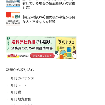
有している場合の預金差押えの実務
対応】
10
【確定申告Q&A】住民税の申告が必要
な人・不要な人を解説
雑誌から絞り込む
月刊 ガバナンス
月刊 J-LIS
月刊 税
月刊 地方財務