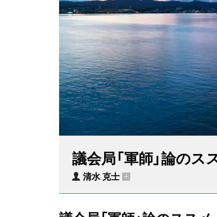
議会局「軍師」論のス
清水 克士