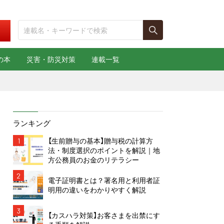
の本
災害・防災対策
連載一覧
ランキング
1
【生前贈与の基本】贈与税の計算方
法・制度選択のポイントを解説｜地
方公務員のお金のリテラシー
2
電子証明書とは？署名用と利用者証
明用の違いをわかりやすく解説
3
【カスハラ対策】お客さまを出禁にす