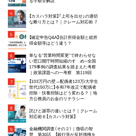
る手順を解説
4
【カスハラ対策】「上司を出せ」の適切
な断り方とは？｜クレーム対応術 ７
5
【確定申告Q&A】合計所得金額と総所
得金額等はどう違う？
単なる“営業時間変更”で終わらせな
6
い窓口開庁時間短縮のすゝめ─全国
179事例の調査結果を踏まえた考察
｜政策課題への一考察 第119回
【103万円の壁→配偶者123万/大学生
7
世代150万に】令和7年改正で配偶者
控除・扶養控除はどう変わる？｜地
方公務員のお金のリテラシー
8
詫びと謝罪の違いとは？｜クレーム
対応術６【カスハラ対策】
金融機関調査（その２）｜徴収の智
9
慧 第30話 【銀行等が反対債権を