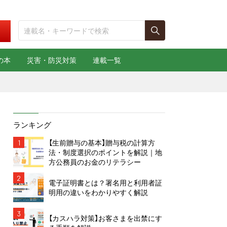
の本
災害・防災対策
連載一覧
ランキング
1
【生前贈与の基本】贈与税の計算方
法・制度選択のポイントを解説｜地
方公務員のお金のリテラシー
2
電子証明書とは？署名用と利用者証
明用の違いをわかりやすく解説
3
【カスハラ対策】お客さまを出禁にす