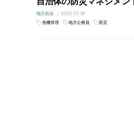
自治体の防災マネジメント
2020.03.18
地方自治
危機管理
地方公務員
防災
目次
気仙沼市魚市場
魚市場の防災無線屋外スピーカー
五十鈴神社
ブロック塀
住民とのワークショップ