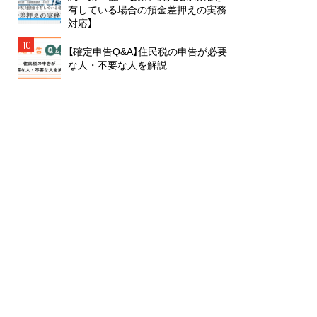
有している場合の預金差押えの実務
対応】
10
【確定申告Q&A】住民税の申告が必要
な人・不要な人を解説
雑誌から絞り込む
月刊 ガバナンス
月刊 J-LIS
月刊 税
月刊 地方財務