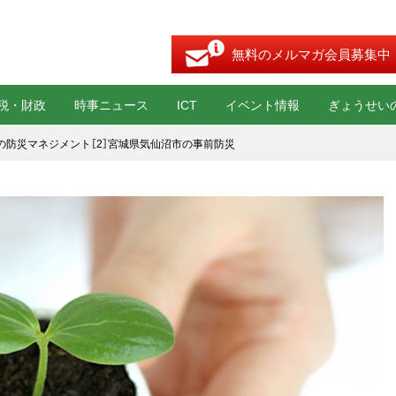
無料のメルマガ会員募集中
税・財政
時事ニュース
ICT
イベント情報
ぎょうせい
の防災マネジメント［2］宮城県気仙沼市の事前防災