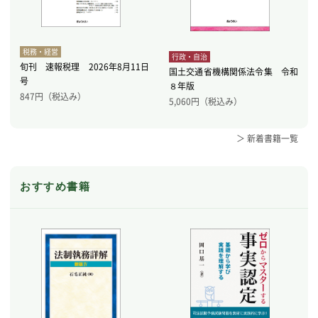
税務・経営
行政・自治
旬刊 速報税理 2026年8月11日
国土交通省機構関係法令集 令和
号
８年版
847
円（税込み）
5,060
円（税込み）
＞ 新着書籍一覧
おすすめ書籍