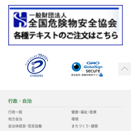
行政・自治
行政一般
健康
・
福祉
・
医療
地方自治
環境
自治体経営
・
官民協働
まちづくり
・
建築