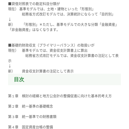
■貸借対照表での勘定科目分類が
現在） 基準モデルでは、土地・建物といった「形態別」
総務省方式改訂モデルでは、決算統計にならって「目的別」
↓
新） 「形態別」＊ただし、基準モデルでの大きな分類「金融資産」
「非金融資産」はなくなります。
■基礎的財政収支（プライマリーバランス）の取扱いが
現在） 基準モデルでは、資金収支計算書上に算出
総務省方式改訂モデルでは、資金収支計算書の注記として表
示
↓
新） 資金収支計算書の注記として表示
目次
第１章 検討の経緯と地方公会計の整備促進に向けた基本的考え方
第２章 統一基準の基礎概念
第３章 統一基準での財務書類
第４章 固定資産台帳の整備