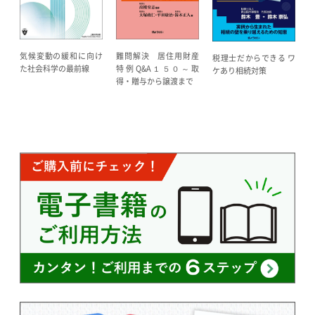
気候変動の緩和に向け
難問解決 居住用財産
税理士だからできる ワ
た社会科学の最前線
特例Q&A１５０～取
ケあり相続対策
得・贈与から譲渡まで