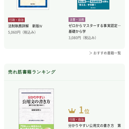
法曹・法務
行政・自治
ゼロからマスターする事実認定―
法制執務詳解 新版Ⅳ
基礎から学
5,060
円（税込み）
3,080
円（税込み）
＞ おすすめ書籍一覧
売れ筋書籍ランキング
行政・自治
分かりやすい公用文の書き方 第