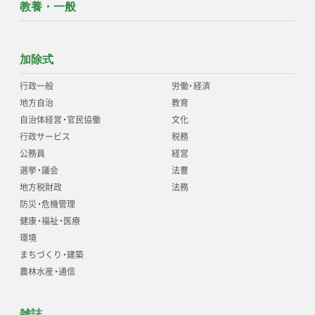
教養・一般
加除式
行政一般
労働
・
経済
地方自治
教育
自治体経営
・
官民協働
文化
行政サービス
税務
公務員
経営
選挙
・
議会
法曹
地方税財政
法務
防災
・
危機管理
健康
・
福祉
・
医療
環境
まちづくり
・
建築
農林水産
・
通信
雑誌