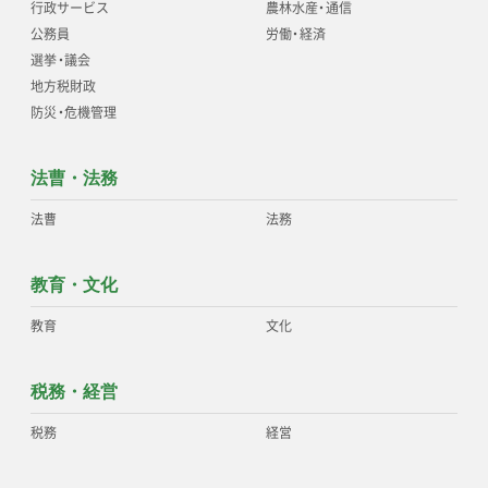
行政サービス
農林水産
・
通信
公務員
労働
・
経済
選挙
・
議会
地方税財政
防災
・
危機管理
法曹・法務
法曹
法務
教育・文化
教育
文化
税務・経営
税務
経営