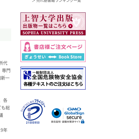
＞ 売れ筋書籍ランキング一覧
所代
。専門
田新一
、各
ども総
議
9年