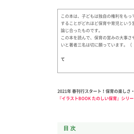
この本は、子どもは独自の権利をもっ
することがどれほど保育や育児という
論じ合ったものです。
この本を読んで、保育の営みの大事さ
いと著者三名は切に願っています。（
執筆
て
汐
2021年 春刊行スタート！保育の楽し
『イラストBOOK たのしい保育』シリ
目 次