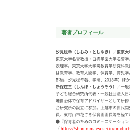
著者プロフィール
汐見稔幸（しおみ・としゆき）／東京大
東京大学名誉教授・白梅学園大学名誉学
表理事。東京大学大学院教育学研究科教授
は教育学、教育人間学、保育学、育児学。
郎編、汐見稔幸著、学研、2018年）ほ
新保庄三（しんぼ・しょうぞう）／一般
子ども総合研究所代表・一般社団法人日
地自治体で保育アドバイザーとして研修・
合研究所の設立に参加。上越市の世代間
員、東村山市花さき保育園園長等を経て
●『保育者のためのコミュニケーション・
（
https://shop-mng.gyosei.jp/product