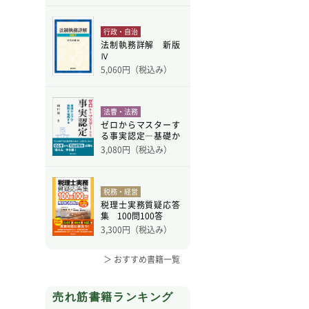
行政・自治
法制執務詳解 新版
Ⅳ
5,060
円（税込み）
法曹・法務
ゼロからマスターす
る事実認定―基礎か
ら学
3,080
円（税込み）
税務・経営
税理士実務質疑応答
集 100問100答
3,300
円（税込み）
＞ おすすめ書籍一覧
売れ筋書籍ランキング