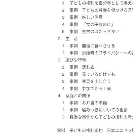
１ 子どもの権利を自分事として捉え
２ 事例 子どもの尊厳を傷つける言
３ 事例 厳しい注意
４ 事例 「女の子なのに」
５ 事例 無言のはたらきかけ
２ 生 活
１ 事例 無理に食べさせる
２ 事例 排泄時のプライバシーへの
３ 遊びや行事
１ 事例 濡れ衣
２ 事例 見ているだけでも
３ 事例 意見を出し合う
４ 事例 参加できる工夫
４ 家庭との関係
１ 事例 お弁当の準備
２ 事例 噛みつきについての相談
３ 身近な事例から子どもの権利の考
資料 子どもの権利条約 日本ユニセフ