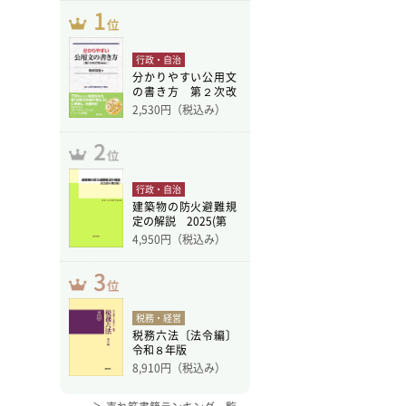
行政・自治
分かりやすい公用文
の書き方 第２次改
訂版
2,530
円（税込み）
行政・自治
建築物の防火避難規
定の解説 2025(第
4,950
円（税込み）
税務・経営
税務六法〔法令編〕
令和８年版
8,910
円（税込み）