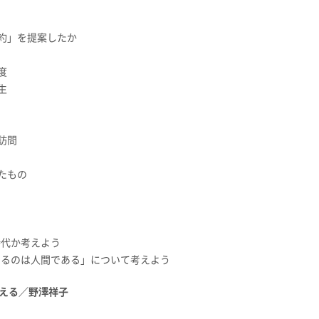
約」を提案したか
度
生
訪問
たもの
時代か考えよう
いるのは人間である」について考えよう
える／野澤祥子