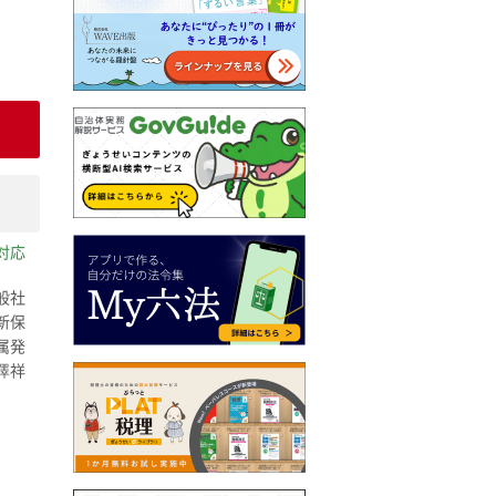
対応
般社
新保
属発
澤祥