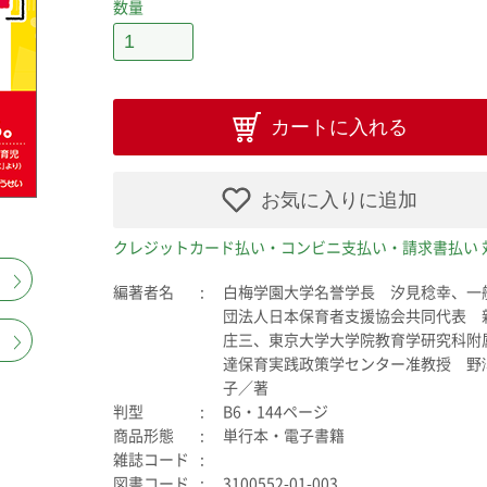
数量
カートに入れる
お気に入りに追加
クレジットカード払い・コンビニ支払い・請求書払い 
編著者名
白梅学園大学名誉学長 汐見稔幸、一
団法人日本保育者支援協会共同代表 
庄三、東京大学大学院教育学研究科附
達保育実践政策学センター准教授 野
子／著
判型
B6・144ページ
商品形態
単行本・電子書籍
雑誌コード
図書コード
3100552-01-003