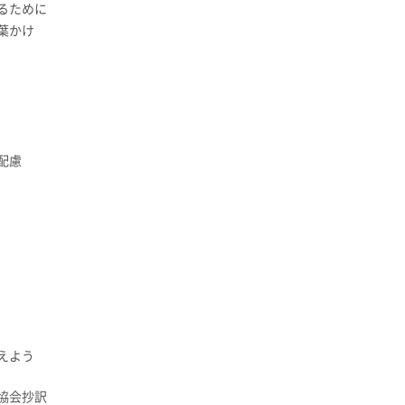
るために
葉かけ
配慮
えよう
協会抄訳