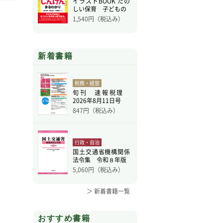
イラストBOOK たの
しい保育 子どもの
1,540
円（税込み）
新着書籍
税務・経営
旬刊 速報税理
2026年8月11日号
847
円（税込み）
行政・自治
国土交通省機構関係
法令集 令和８年版
5,060
円（税込み）
＞ 新着書籍一覧
おすすめ書籍