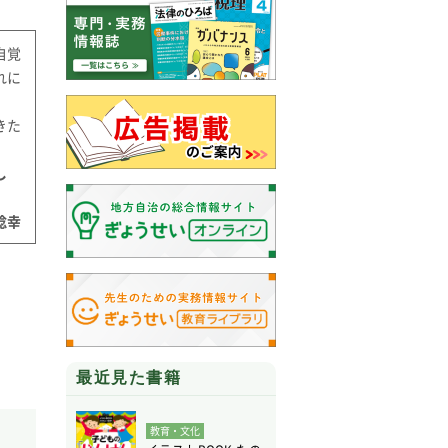
自覚
れに
きた
し
幸
最近見た書籍
教育・文化