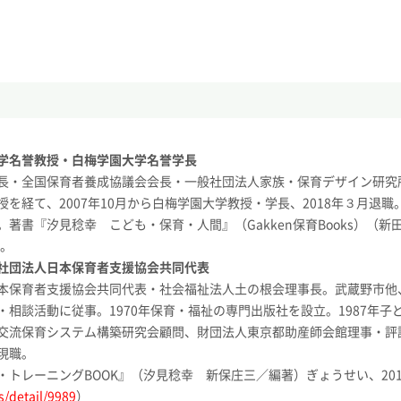
学名誉教授・白梅学園大学名誉学長
長・全国保育者養成協議会会長・一般社団法人家族・保育デザイン研究
を経て、2007年10月から白梅学園大学教授・学長、2018年３月退職
著書『汐見稔幸 こども・保育・人間』（Gakken保育Books）（新
か。
社団法人日本保育者支援協会共同代表
本保育者支援協会共同代表・社会福祉法人土の根会理事長。武蔵野市他
相談活動に従事。1970年保育・福祉の専門出版社を設立。1987年子
交流保育システム構築研究会顧問、財団法人東京都助産師会館理事・評
現職。
トレーニングBOOK』（汐見稔幸 新保庄三／編著）ぎょうせい、201
s/detail/9989
）