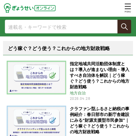
MENU
どう稼ぐ？どう使う？これからの地方財政戦略
指定地域共同活動団体制度と
は？導入が進まない理由・導入
すべき自治体を解説｜どう稼
ぐ？どう使う？これからの地方
財政戦略
地方自治
2026.04.28
クラファン型ふるさと納税の事
例紹介：春日部市の新庁舎建設
にみる“財源支援型市民参加”｜
どう稼ぐ？どう使う？これから
の地方財政戦略