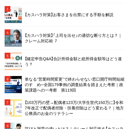
3
【カスハラ対策】お客さまを出禁にする手順を解説
4
【カスハラ対策】「上司を出せ」の適切な断り方とは？｜
クレーム対応術 ７
5
【確定申告Q&A】合計所得金額と総所得金額等はどう違
う？
単なる“営業時間変更”で終わらせない窓口開庁時間短縮
6
のすゝめ─全国179事例の調査結果を踏まえた考察｜政
策課題への一考察 第119回
【103万円の壁→配偶者123万/大学生世代150万に】令和
7
7年改正で配偶者控除・扶養控除はどう変わる？｜地方
公務員のお金のリテラシー
8
詫びと謝罪の違いとは？｜クレーム対応術６【カスハラ