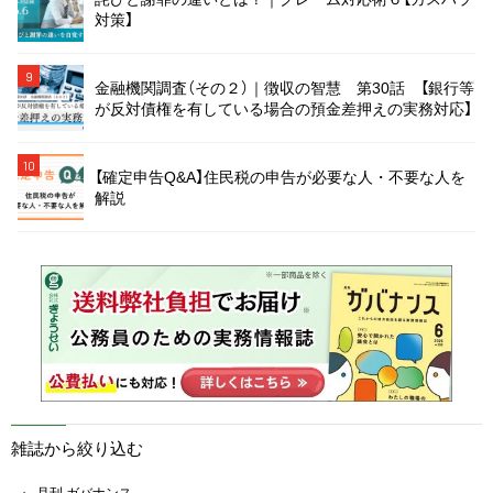
対策】
9
金融機関調査（その２）｜徴収の智慧 第30話 【銀行等
が反対債権を有している場合の預金差押えの実務対応】
10
【確定申告Q&A】住民税の申告が必要な人・不要な人を
解説
雑誌から絞り込む
月刊 ガバナンス