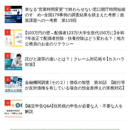
単なる“営業時間変更”で終わらせない窓口開庁時間短縮
6
のすゝめ─全国179事例の調査結果を踏まえた考察｜政
策課題への一考察 第119回
【103万円の壁→配偶者123万/大学生世代150万に】令和
7
7年改正で配偶者控除・扶養控除はどう変わる？｜地方
公務員のお金のリテラシー
8
詫びと謝罪の違いとは？｜クレーム対応術６【カスハラ
対策】
9
金融機関調査（その２）｜徴収の智慧 第30話 【銀行等
が反対債権を有している場合の預金差押えの実務対応】
10
【確定申告Q&A】住民税の申告が必要な人・不要な人を
解説