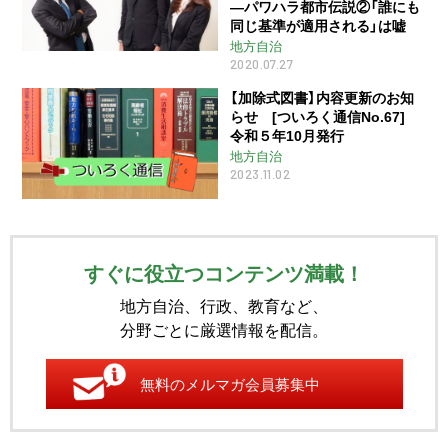
―パワハラ都市伝説②「誰にも
同じ基準が適用される」は嘘
地方自治
2020.07.27
【加除式図書】内容更新のお知
らせ [ついろく通信No.67]
令和５年10月発行
地方自治
2023.11.02
すぐに役立つコンテンツ満載！
地方自治、行政、教育など、
分野ごとに厳選情報を配信。
無料のメルマガ会員募集中