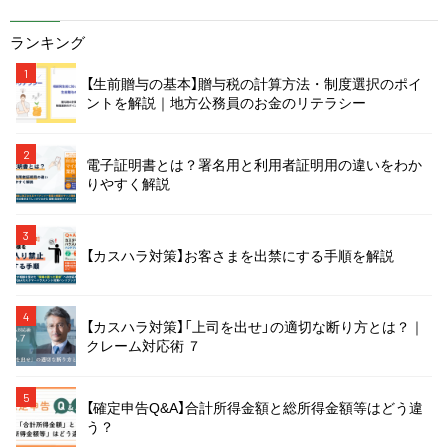
ランキング
1
【生前贈与の基本】贈与税の計算方法・制度選択のポイ
ントを解説｜地方公務員のお金のリテラシー
2
電子証明書とは？署名用と利用者証明用の違いをわか
りやすく解説
3
【カスハラ対策】お客さまを出禁にする手順を解説
4
【カスハラ対策】「上司を出せ」の適切な断り方とは？｜
クレーム対応術 ７
5
【確定申告Q&A】合計所得金額と総所得金額等はどう違
う？