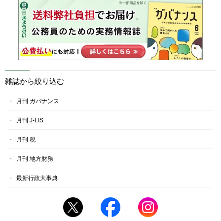
雑誌から絞り込む
月刊 ガバナンス
月刊 J-LIS
月刊 税
月刊 地方財務
最新行政大事典