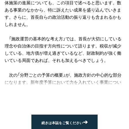
体施策の進展についても、この項目で述べると思います。数
ある事業のなかから、特に訴えたい成果を盛り込んでいきま
す。さらに、首長自らの政治活動の振り返りも含まれるかも
しれません。
「施政運営の基本的な考え方」では、首長が大切にしている
理念や自治体の目指す方向性について語ります。税収が減少
している、地方債が増え過ぎているなど、財政制約が強く働
いている局面であれば、それも加えるべきでしょう。
次の「分野ごとの予算の概要」が、施政方針の中心的な部分
になります。新年度予算において力を入れていく事業につい
て、ＰＲも込めて語っていきます。分野の分け方としては、
予算の款別にする方法、総合計画のジャンル別にする方法、
首長の公約に掲げている内容別にする方法などがあるでしょ
う。
➔
続きは本誌をご覧ください