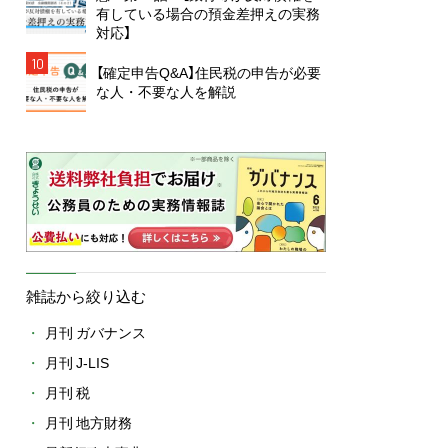
有している場合の預金差押えの実務
対応】
10
【確定申告Q&A】住民税の申告が必要
な人・不要な人を解説
雑誌から絞り込む
月刊 ガバナンス
月刊 J-LIS
月刊 税
月刊 地方財務