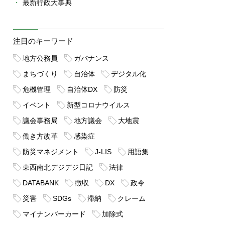
最新行政大事典
注目のキーワード
地方公務員
ガバナンス
まちづくり
自治体
デジタル化
危機管理
自治体DX
防災
イベント
新型コロナウイルス
議会事務局
地方議会
大地震
働き方改革
感染症
防災マネジメント
J-LIS
用語集
東西南北デジデジ日記
法律
DATABANK
徴収
DX
政令
災害
SDGs
滞納
クレーム
マイナンバーカード
加除式