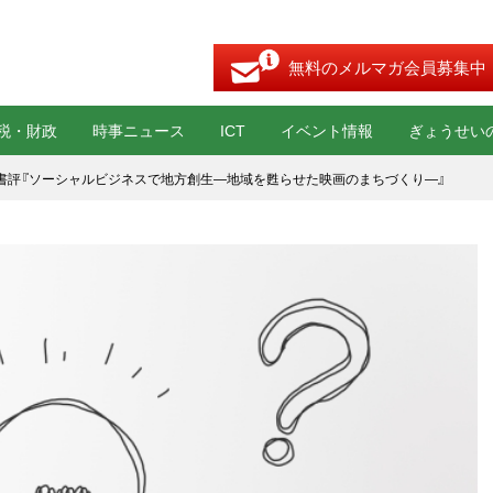
無料のメルマガ会員募集中
税・財政
時事ニュース
ICT
イベント情報
ぎょうせい
書評『ソーシャルビジネスで地方創生―地域を甦らせた映画のまちづくり―』