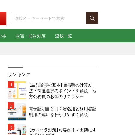
の本
災害・防災対策
連載一覧
ランキング
1
【生前贈与の基本】贈与税の計算方
法・制度選択のポイントを解説｜地
方公務員のお金のリテラシー
2
電子証明書とは？署名用と利用者証
明用の違いをわかりやすく解説
3
【カスハラ対策】お客さまを出禁にす