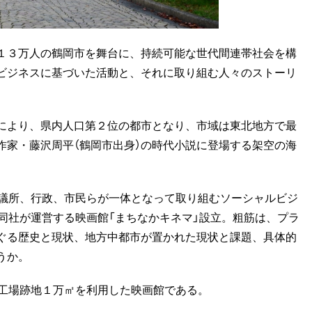
１３万人の鶴岡市を舞台に、持続可能な世代間連帯社会を構
ビジネスに基づいた活動と、それに取り組む人々のストーリ
により、県内人口第２位の都市となり、市域は東北地方で最
作家・藤沢周平（鶴岡市出身）の時代小説に登場する架空の海
議所、行政、市民らが一体となって取り組むソーシャルビジ
同社が運営する映画館「まちなかキネマ」設立。粗筋は、プラ
ぐる歴史と現状、地方中都市が置かれた現状と課題、具体的
うか。
工場跡地１万㎡を利用した映画館である。