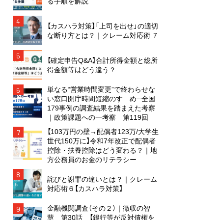
る手順を解説
4
【カスハラ対策】「上司を出せ」の適切
な断り方とは？｜クレーム対応術 ７
5
【確定申告Q&A】合計所得金額と総所
得金額等はどう違う？
単なる“営業時間変更”で終わらせな
6
い窓口開庁時間短縮のすゝめ─全国
179事例の調査結果を踏まえた考察
｜政策課題への一考察 第119回
【103万円の壁→配偶者123万/大学生
7
世代150万に】令和7年改正で配偶者
控除・扶養控除はどう変わる？｜地
方公務員のお金のリテラシー
8
詫びと謝罪の違いとは？｜クレーム
対応術６【カスハラ対策】
金融機関調査（その２）｜徴収の智
9
慧 第30話 【銀行等が反対債権を