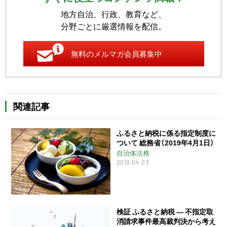
地方自治、行政、教育など、
分野ごとに厳選情報を配信。
無料のメルマガ会員募集中
関連記事
ふるさと納税に係る指定制度に
ついて 総務省（2019年4月1日）
自治体法務
2019.04.03
検証 ふるさと納税 ― 不指定取
消請求事件最高裁判決から考え