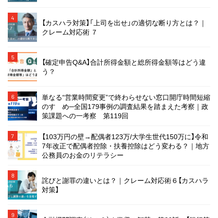
4
【カスハラ対策】「上司を出せ」の適切な断り方とは？｜
クレーム対応術 ７
5
【確定申告Q&A】合計所得金額と総所得金額等はどう違
う？
単なる“営業時間変更”で終わらせない窓口開庁時間短縮
6
のすゝめ─全国179事例の調査結果を踏まえた考察｜政
策課題への一考察 第119回
【103万円の壁→配偶者123万/大学生世代150万に】令和
7
7年改正で配偶者控除・扶養控除はどう変わる？｜地方
公務員のお金のリテラシー
8
詫びと謝罪の違いとは？｜クレーム対応術６【カスハラ
対策】
9