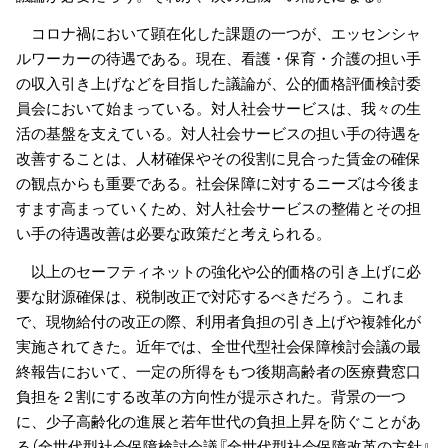
コロナ禍において顕在化した課題の一つが、エッセンシャ
ルワーカーの待遇である。現在、看護・保育・介護の担い手
の収入引き上げなどを目指した議論が、公的価格評価検討委
員会において始まっている。対人社会サービスは、我々の生
活の基盤を支えている。対人社会サービスの担い手の待遇を
改善することは、人材確保やその役割に見合った賃金の確保
の観点からも重要である。社会保障に対するニーズは今後ま
すます高まっていくため、対人社会サービスの整備とその担
い手の待遇改善は必要な政策だと考えられる。
以上のセーフティネットの強化や公的価格の引き上げに必
要な財源確保は、税制改正で対応するべきだろう。これま
で、現物給付の改正の際、利用者負担の引き上げや複雑化が
実施されてきた。近年では、全世代型社会保障検討会議の最
終報告において、一定の所得をもつ後期高齢者の医療費窓口
負担を２割にする改革の方向性が提示された。背景の一つ
に、少子高齢化の進展と若年世代の負担上昇を防ぐことがあ
る（全世代型社会保障検討会議『全世代型社会保障改革の方針』