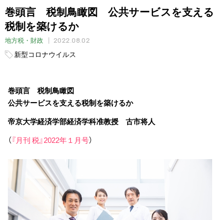
巻頭言 税制鳥瞰図 公共サービスを支える
税制を築けるか
2022.08.02
地方税・財政
新型コロナウイルス
巻頭言 税制鳥瞰図
公共サービスを支える税制を築けるか
帝京大学経済学部経済学科准教授 古市将人
（
『月刊 税』2022年１月号
）