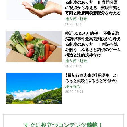
る制度のあり方 Ⅱ 専門分野
の視点から考える 実現主義と
寄附と政府間税源配分を考える
地方税・財政
2020.11.13
検証 ふるさと納税 ― 不指定取
消請求事件最高裁判決から考え
る制度のあり方 Ⅰ 判決を読
み解く ふるさと納税のゲーム
構造と法的規律付け
地方税・財政
2020.11.13
【最新行政大事典】用語集―ふ
るさと納税（ふるさと寄付金）
地方自治
2020.06.21
すぐに役立つコンテンツ満載！