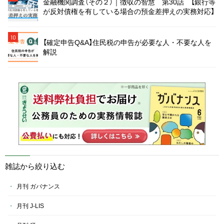
金融機関調査（その２）｜徴収の智慧 第30話 【銀行等
が反対債権を有している場合の預金差押えの実務対応】
10
【確定申告Q&A】住民税の申告が必要な人・不要な人を
解説
雑誌から絞り込む
月刊 ガバナンス
月刊 J-LIS