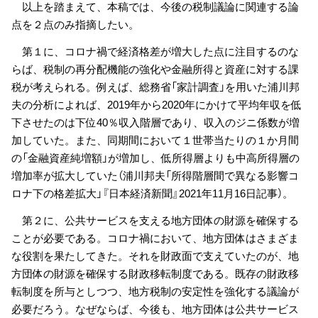
以上を踏まえて、本稿では、今後の税制議論に関連する論
点を２点のみ指摘したい。
第１に、コロナ禍で経済格差が増大した点に注目するのな
らば、税制の再分配機能の強化や金融所得と資産に対する課
税が考えられる。例えば、総務省「家計調査」を用いた浦川邦
夫の分析によれば、2019年から2020年にかけて平均年収を低
下させたのは下位40％収入階層であり、収入のジニ係数が増
加していた。また、同期間において１世帯当たりの１か月間
の「金融資産純増額」が増加し、低所得層よりも中高所得層の
増加率が拡大していた（浦川邦夫「所得階層間で異なる影響コ
ロナ下の格差拡大」『日本経済新聞』2021年11月16日記事）。
第２に、公共サービスを支える地方団体の財源を確保する
ことが必要である。コロナ禍において、地方団体はさまざま
な役割を果たしてきた。それを財政面で支えていたのが、地
方団体の財源を確保する財政移転制度である。既存の財政移
転制度を所与としつつ、地方税制の安定性を強化する議論が
必要だろう。なぜならば、今後も、地方団体は公共サービス