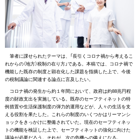
筆者に課せられたテーマは、「長引くコロナ禍から考えるこ
れからの（地方）税制の在り方」である。本稿では、コロナ禍で
機能した既存の制度と顕在化した課題を指摘した上で、今後
の税制議論に関連する論点に言及したい。
コロナ禍の発生から約１年間において、政府は約88兆円程
度の財政支出を実施している。既存のセーフティネットの特
例措置や生活保護制度の弾力的運用などが、人々の生活を支
える役割を果たした。これらの制度のいくつかはリーマンシ
ョックをきっかけに整備されていた。現在のセーフティネッ
トの機能を検証した上で、セーフティネットの強化に向けた
議論が必要だろう。それが、次の危機への備えになる。