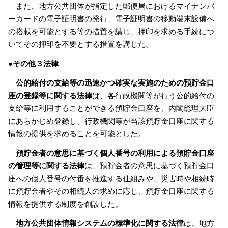
また、地方公共団体が指定した郵便局におけるマイナンバ
ーカードの電子証明書の発行、電子証明書の移動端末設備へ
の搭載を可能とする等の措置を講じ、押印を求める手続につ
いてその押印を不要とする措置を講じた。
●その他３法律
公的給付の支給等の迅速かつ確実な実施のための預貯金口
座の登録等に関する法律
は、各行政機関等が行う公的給付の
支給等に利用することができる預貯金口座を、内閣総理大臣
にあらかじめ登録し、行政機関等が当該預貯金口座に関する
情報の提供を求めることを可能とした。
預貯金者の意思に基づく個人番号の利用による預貯金口座
の管理等に関する法律
は、預貯金者の意思に基づく預貯金口
座への個人番号の付番を推進する仕組みや、災害時や相続時
に預貯金者やその相続人の求めに応じ、預貯金口座に関する
情報を提供する制度を創設した。
地方公共団体情報システムの標準化に関する法律
は、地方