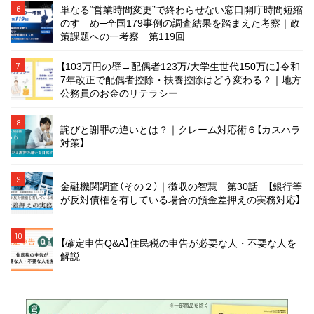
単なる“営業時間変更”で終わらせない窓口開庁時間短縮
6
のすゝめ─全国179事例の調査結果を踏まえた考察｜政
策課題への一考察 第119回
【103万円の壁→配偶者123万/大学生世代150万に】令和
7
7年改正で配偶者控除・扶養控除はどう変わる？｜地方
公務員のお金のリテラシー
8
詫びと謝罪の違いとは？｜クレーム対応術６【カスハラ
対策】
9
金融機関調査（その２）｜徴収の智慧 第30話 【銀行等
が反対債権を有している場合の預金差押えの実務対応】
10
【確定申告Q&A】住民税の申告が必要な人・不要な人を
解説