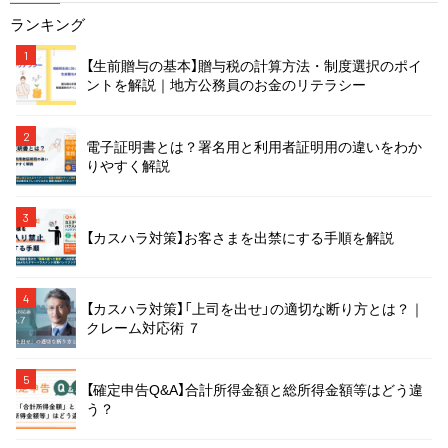
ランキング
1
【生前贈与の基本】贈与税の計算方法・制度選択のポイ
ントを解説｜地方公務員のお金のリテラシー
2
電子証明書とは？署名用と利用者証明用の違いをわか
りやすく解説
3
【カスハラ対策】お客さまを出禁にする手順を解説
4
【カスハラ対策】「上司を出せ」の適切な断り方とは？｜
クレーム対応術 ７
5
【確定申告Q&A】合計所得金額と総所得金額等はどう違
う？