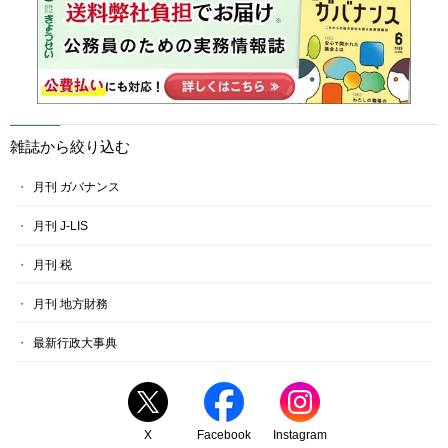
雑誌から絞り込む
月刊 ガバナンス
月刊 J-LIS
月刊 税
月刊 地方財務
最新行政大事典
X
Facebook
Instagram