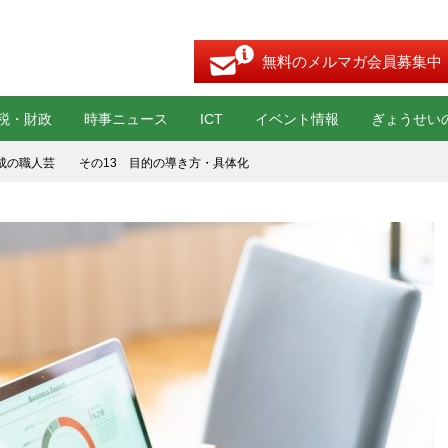
無料のメルマガ会員募集中
税・財政
時事ニュース
ICT
イベント情報
ぎょうせい
成の職人芸 その13 目的の導き方・具体化