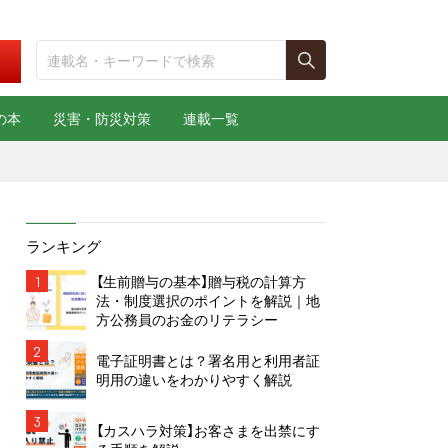
の本
災害・防災対策
連載一覧
ランキング
1
【生前贈与の基本】贈与税の計算方
法・制度選択のポイントを解説｜地
方公務員のお金のリテラシー
2
電子証明書とは？署名用と利用者証
明用の違いをわかりやすく解説
3
【カスハラ対策】お客さまを出禁にす