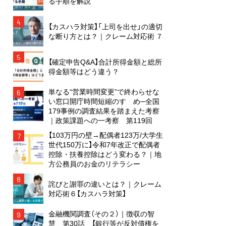
る手順を解説
4
【カスハラ対策】「上司を出せ」の適切
な断り方とは？｜クレーム対応術 ７
5
【確定申告Q&A】合計所得金額と総所
得金額等はどう違う？
単なる“営業時間変更”で終わらせな
6
い窓口開庁時間短縮のすゝめ─全国
179事例の調査結果を踏まえた考察
｜政策課題への一考察 第119回
【103万円の壁→配偶者123万/大学生
7
世代150万に】令和7年改正で配偶者
控除・扶養控除はどう変わる？｜地
方公務員のお金のリテラシー
8
詫びと謝罪の違いとは？｜クレーム
対応術６【カスハラ対策】
金融機関調査（その２）｜徴収の智
9
慧 第30話 【銀行等が反対債権を