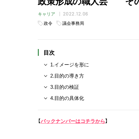
政策形成の職人芸 その
2022.12.06
キャリア
政令
議会事務局
目次
1.イメージを形に
2.目的の導き方
3.目的の検証
4.目的の具体化
【
バックナンバーはコチラから
】