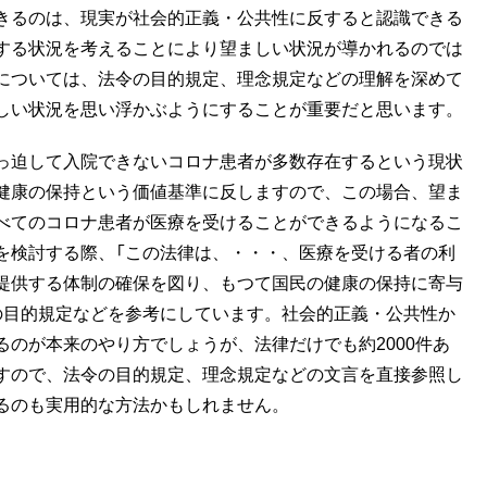
きるのは、現実が社会的正義・公共性に反すると認識できる
する状況を考えることにより望ましい状況が導かれるのでは
については、法令の目的規定、理念規定などの理解を深めて
しい状況を思い浮かぶようにすることが重要だと思います。
っ迫して入院できないコロナ患者が多数存在するという現状
健康の保持という価値基準に反しますので、この場合、望ま
べてのコロナ患者が医療を受けることができるようになるこ
を検討する際、「この法律は、・・・、医療を受ける者の利
提供する体制の確保を図り、もつて国民の健康の保持に寄与
の目的規定などを参考にしています。社会的正義・公共性か
のが本来のやり方でしょうが、法律だけでも約2000件あ
すので、法令の目的規定、理念規定などの文言を直接参照し
るのも実用的な方法かもしれません。