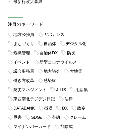
最新行政大事典
注目のキーワード
地方公務員
ガバナンス
まちづくり
自治体
デジタル化
危機管理
自治体DX
防災
イベント
新型コロナウイルス
議会事務局
地方議会
大地震
働き方改革
感染症
防災マネジメント
J-LIS
用語集
東西南北デジデジ日記
法律
DATABANK
徴収
DX
政令
災害
SDGs
滞納
クレーム
マイナンバーカード
加除式