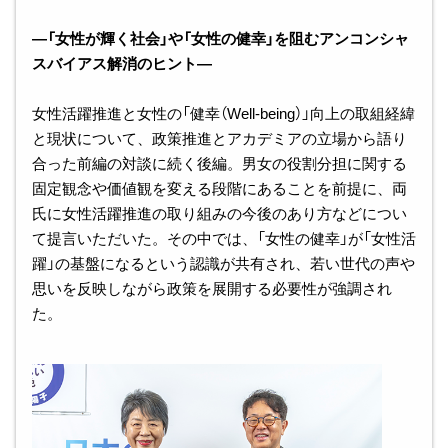
―「女性が輝く社会」や「女性の健幸」を阻むアンコンシャ
スバイアス解消のヒント―
女性活躍推進と女性の「健幸（Well-being）」向上の取組経緯
と現状について、政策推進とアカデミアの立場から語り
合った前編の対談に続く後編。男女の役割分担に関する
固定観念や価値観を変える段階にあることを前提に、両
氏に女性活躍推進の取り組みの今後のあり方などについ
て提言いただいた。その中では、「女性の健幸」が「女性活
躍」の基盤になるという認識が共有され、若い世代の声や
思いを反映しながら政策を展開する必要性が強調され
た。