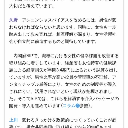
大切だと考えています。
久野
アンコンシャスバイアスを改めるには、男性が変
わらなければならないと思います。同時に、女性も一歩
踏み出して歩み寄れば、相互理解が深まり、女性活躍社
会が自立的に前進するものと期待しています。
内閣府SIPで、職域における女性の健幸課題を改善する
取り組みに着手しています。経産省も女性特有の健康課
題による経済損失が年間3.4兆円に上るという試算を出し
ていますが、男性比率が高い役員や管理職の不理解、ア
ンタッチャブル感等により、女性のための制度等が導入
されにくい、活用されないという現状が把握されまし
た。そこでSIPでは、これらを解消する介入パッケージの
開発・導入を進めています（
コラム❷
参照）。
上川
変わるきっかけを政策的につくっていくことが必
要です。男女共同参画に取り組んでから20年経ちます