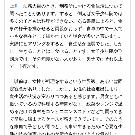
上川
法務大臣のとき、刑務所における食生活について
調べたことがあります。すると、例えば女子少年院では
多くの子どもは料理ができない。ある書籍によると、食
事の様子を描かせると両親がおらず、食卓の中で一人で
小さな存在として描かれている場合が多いと言います。
実際にヒアリングをすると、食生活が脆弱でした。しか
し、生きることとは、食べることです。女子少年院や刑
務所では、その知識がない人が多く、男子ではそれ以上
で、心配です。
以前は、女性が料理をするという世界観、あるいは固
定観念がありました。しかし、女性の社会進出により、
食生活の状況が変わりつつあると感じます。男女ともに
働いているので料理する時間がなく、総菜やレンジで温
めるだけの食材をコンビニエンスストアなどで買ってき
て簡単に済ませるケースが増えてきています。そのよう
な家庭で子どもが育つと、食事や生きるために必要な生
活の技や知恵そのものが伝承されないような気がしま