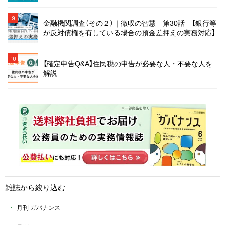
9
金融機関調査（その２）｜徴収の智慧 第30話 【銀行等
が反対債権を有している場合の預金差押えの実務対応】
10
【確定申告Q&A】住民税の申告が必要な人・不要な人を
解説
雑誌から絞り込む
月刊 ガバナンス