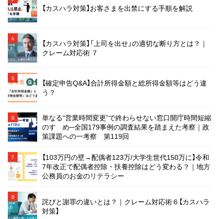
【カスハラ対策】お客さまを出禁にする手順を解説
4
【カスハラ対策】「上司を出せ」の適切な断り方とは？｜
クレーム対応術 ７
5
【確定申告Q&A】合計所得金額と総所得金額等はどう違
う？
単なる“営業時間変更”で終わらせない窓口開庁時間短縮
6
のすゝめ─全国179事例の調査結果を踏まえた考察｜政
策課題への一考察 第119回
【103万円の壁→配偶者123万/大学生世代150万に】令和
7
7年改正で配偶者控除・扶養控除はどう変わる？｜地方
公務員のお金のリテラシー
8
詫びと謝罪の違いとは？｜クレーム対応術６【カスハラ
対策】