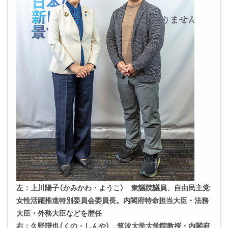
左：上川陽子（かみかわ・ようこ） 衆議院議員、自由民主党
女性活躍推進特別委員会委員長。内閣府特命担当大臣・法務
大臣・外務大臣などを歴任
右：久野譜也（くの・しんや） 筑波大学大学院教授・内閣府