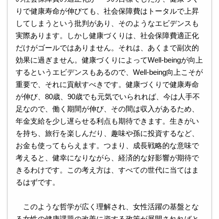
りで健康寿命が伸びても、社会保障費はトータルで上昇
してしまうという批判があり、そのようなエビデンスも
実際あります。しかし健康づくりは、社会保障費適正化
だけがゴールではありません。それは、あくまで副次的
効果に過ぎません。健康づくりによってWell-beingが向上
するというエビデンスもあるので、Well-being向上こそが
重要で、それに貢献すべきです。健康づくりで健康寿命
が伸び、80歳、90歳でも元気でいられれば、今は人手不
足なので、働く期間が伸び、その間は収入があるため、
年金支給を少し遅らせる利点も期待できます。生きがい
を持ち、旅行を楽しんだり、趣味や孫に投資するなど、
お金も使ってもらえます。つまり、成長戦略的な意味で
考えると、健幸になりながら、経済的な好影響が期待で
きるわけです。この考え方は、すべての世代に当てはま
るはずです。
このような哲学が広く理解され、女性活躍の基盤とな
る女性の健康課題の改善に資する政策が展開されればと