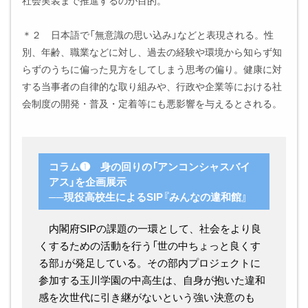
社会実装まで推進するのが目的。
＊２ 日本語で「無意識の思い込み」などと表現される。性
別、年齢、職業などに対し、過去の経験や環境から知らず知
らずのうちに偏った見方をしてしまう思考の偏り。健康に対
する当事者の自律的な取り組みや、行政や企業等における社
会制度の開発・普及・定着等にも悪影響を与えるとされる。
コラム❶ 身の回りの「アンコンシャスバイ
アス」を企画展示
──現役高校生によるSIP『みんなの違和館』
内閣府SIPの課題の一環として、社会をより良
くするための活動を行う「世の中ちょっと良くす
る部」が発足している。その部内プロジェクトに
参加する玉川学園の中高生は、自身が抱いた違和
感を次世代に引き継がないという強い決意のも