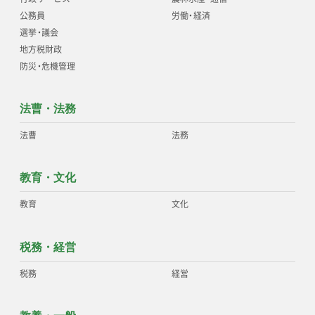
公務員
労働
・
経済
選挙
・
議会
地方税財政
防災
・
危機管理
法曹・法務
法曹
法務
教育・文化
教育
文化
税務・経営
税務
経営