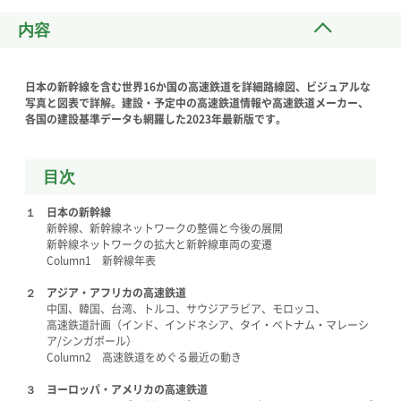
内容
日本の新幹線を含む世界16か国の高速鉄道を詳細路線図、ビジュアルな
写真と図表で詳解。建設・予定中の高速鉄道情報や高速鉄道メーカー、
各国の建設基準データも網羅した2023年最新版です。
目次
１ 日本の新幹線
新幹線、新幹線ネットワークの整備と今後の展開
新幹線ネットワークの拡大と新幹線車両の変遷
Column1 新幹線年表
２ アジア・アフリカの高速鉄道
中国、韓国、台湾、トルコ、サウジアラビア、モロッコ、
高速鉄道計画（インド、インドネシア、タイ・ベトナム・マレーシ
ア/シンガポール）
Column2 高速鉄道をめぐる最近の動き
３ ヨーロッパ・アメリカの高速鉄道