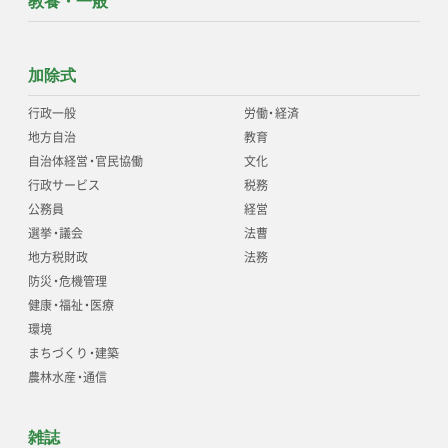
教養・一般
加除式
行政一般
労働
・
経済
地方自治
教育
自治体経営
・
官民協働
文化
行政サービス
税務
公務員
経営
選挙
・
議会
法曹
地方税財政
法務
防災
・
危機管理
健康
・
福祉
・
医療
環境
まちづくり
・
建築
農林水産
・
通信
雑誌