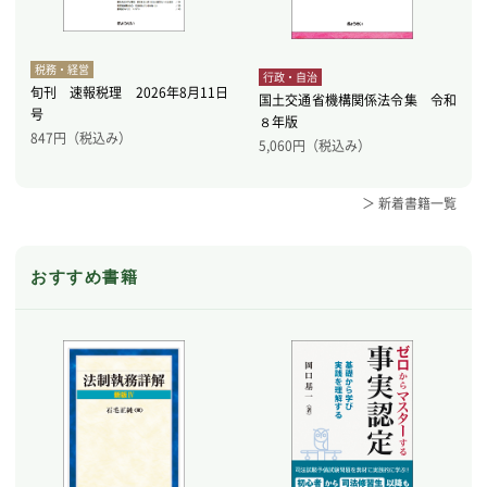
税務・経営
行政・自治
旬刊 速報税理 2026年8月11日
国土交通省機構関係法令集 令和
号
８年版
847
円（税込み）
5,060
円（税込み）
＞ 新着書籍一覧
おすすめ書籍