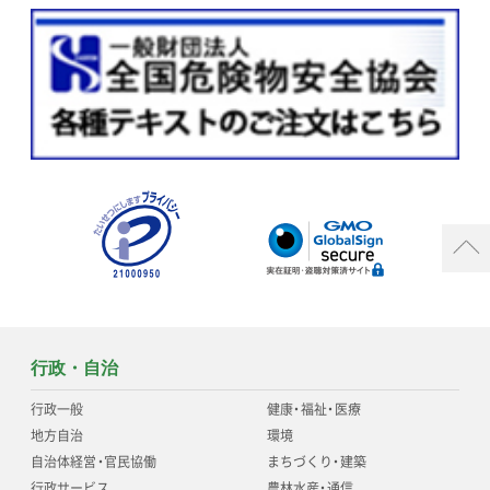
行政・自治
行政一般
健康
・
福祉
・
医療
地方自治
環境
自治体経営
・
官民協働
まちづくり
・
建築
行政サービス
農林水産
・
通信