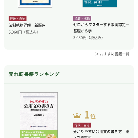
法曹・法務
行政・自治
ゼロからマスターする事実認定―
法制執務詳解 新版Ⅳ
基礎から学
5,060
円（税込み）
3,080
円（税込み）
＞ おすすめ書籍一覧
売れ筋書籍ランキング
行政・自治
分かりやすい公用文の書き方 第
２次改訂版