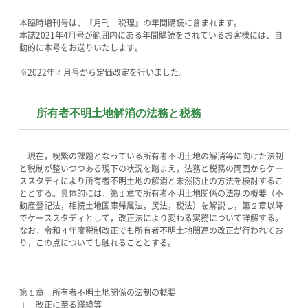
本臨時増刊号は、『月刊 税理』の年間購読に含まれます。
本誌2021年4月号が範囲内にある年間購読をされているお客様には、自
動的に本号をお送りいたします。
※2022年４月号から定価改定を行いました。
所有者不明土地解消の法務と税務
現在，喫緊の課題となっている所有者不明土地の解消等に向けた法制
と税制が整いつつある現下の状況を踏まえ，法務と税務の両面からケー
ススタディにより所有者不明土地の解消と未然防止の方法を検討するこ
ととする。具体的には，第１章で所有者不明土地関係の法制の概要（不
動産登記法，相続土地国庫帰属法，民法，税法）を解説し，第２章以降
でケーススタディとして，改正法により変わる実務について詳解する。
なお，令和４年度税制改正でも所有者不明土地関連の改正が行われてお
り，この点についても触れることとする。
第１章 所有者不明土地関係の法制の概要
Ⅰ 改正に至る経緯等