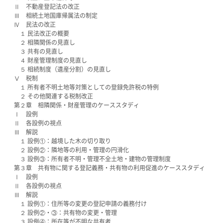
Ⅱ 不動産登記法の改正
Ⅲ 相続土地国庫帰属法の制定
Ⅳ 民法の改正
１ 民法改正の概要
２ 相隣関係の見直し
３ 共有の見直し
４ 財産管理制度の見直し
５ 相続制度（遺産分割）の見直し
Ⅴ 税制
１ 所有者不明土地等対策としての登録免許税の特例
２ その他関連する税制改正
第２章 相隣関係・財産管理のケーススタディ
Ⅰ 設例
Ⅱ 各設例の視点
Ⅲ 解説
１ 設例①：越境した木の切り取り
２ 設例②：隣地等の利用・管理の円滑化
３ 設例③：所有者不明・管理不全土地・建物の管理制度
第３章 共有物に関する登記義務・共有物の利用促進のケーススタディ
Ⅰ 設例
Ⅱ 各設例の視点
Ⅲ 解説
１ 設例①：住所等の変更の登記申請の義務付け
２ 設例②・③：共有物の変更・管理
３ 設例④：所在等が不明な共有者