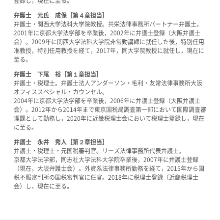
登録し，現在に至る。
弁護士 元氏 成保［第４章担当］
弁護士・関西大学法科大学院教授。共栄法律事務所パートナー弁護士。
2001年に京都大学法学部を卒業後，2002年に弁護士登録（大阪弁護士
会）。2009年に関西大学法科大学院非常勤講師に就任した後，特別任用
准教授，特別任用教授を経て，2017年，同大学院教授に就任し，現在に
至る。
弁護士 下尾 裕［第１章担当］
弁護士・税理士。弁護士法人アンダーソン・毛利・友常法律事務所大阪
オフィススペシャル・カウンセル。
2004年に京都大学法学部を卒業後，2006年に弁護士登録（大阪弁護士
会）。2012年から2014年まで東京国税局調査第一部において国際調査審
理課として勤務し，2020年に近畿税理士会において税理士登録し，現在
に至る。
弁護士 永井 秀人［第２章担当］
弁護士・税理士・元国税審判官。リーズ法律事務所代表弁護士。
京都大学法学部，同志社大学法科大学院卒業後，2007年に弁護士登録
（現在，大阪弁護士会）。外資系法律事務所勤務を経て，2015年から国
税不服審判所の国税審判官に任官。2018年に税理士登録（近畿税理士
会）し，現在に至る。