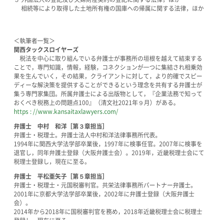
相続等により取得した土地所有権の国庫への帰属に関する法律，ほか
＜執筆者一覧＞
関西タックスロイヤーズ
税法を中心に取り組んでいる弁護士が事務所の垣根を越えて結束する
ことで，専門知識，情報，経験，コネクションが一つに集結され相乗効
果を生んでいく，その結果，クライアントに対して，より的確でスピー
ディーな解決策を提供することができるという理念を共有する弁護士が
集う専門家集団。所属弁護士による出版物として，『企業法務で知って
おくべき税務上の問題点100』（清文社2021年９月）がある。
https : //www.kansaitaxlawyers.com/
弁護士 中村 和洋［第３章担当］
弁護士・税理士。弁護士法人中村和洋法律事務所代表。
1994年に関西大学法学部卒業後，1997年に検事任官。2007年に検事を
退官し，同年弁護士登録（大阪弁護士会）。2019年，近畿税理士会にて
税理士登録し，現在に至る。
弁護士 平松亜矢子［第５章担当］
弁護士・税理士・元国税審判官。共栄法律事務所パートナー弁護士。
2001年に京都大学法学部卒業後，2002年に弁護士登録（大阪弁護士
会）。
2014年から2018年に国税審判官を務め，2018年近畿税理士会に税理士