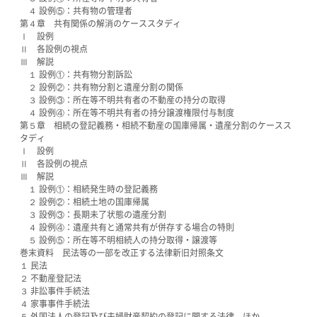
４ 設例⑤：共有物の管理者
第４章 共有関係の解消のケーススタディ
Ⅰ 設例
Ⅱ 各設例の視点
Ⅲ 解説
１ 設例①：共有物分割訴訟
２ 設例②：共有物分割と遺産分割の関係
３ 設例③：所在等不明共有者の不動産の持分の取得
４ 設例④：所在等不明共有者の持分譲渡権限付与制度
第５章 相続の登記義務・相続不動産の国庫帰属・遺産分割のケースス
タディ
Ⅰ 設例
Ⅱ 各設例の視点
Ⅲ 解説
１ 設例①：相続発生時の登記義務
２ 設例②：相続土地の国庫帰属
３ 設例③：長期未了状態の遺産分割
４ 設例④：遺産共有と通常共有が併存する場合の特則
５ 設例⑤：所在等不明相続人の持分取得・譲渡等
巻末資料 民法等の一部を改正する法律新旧対照条文
１ 民法
２ 不動産登記法
３ 非訟事件手続法
４ 家事事件手続法
５ 外国法人の登記及び夫婦財産契約の登記に関する法律，ほか