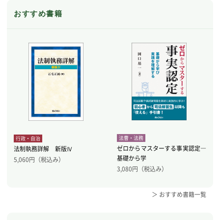
おすすめ書籍
法曹・法務
行政・自治
ゼロからマスターする事実認定―
法制執務詳解 新版Ⅳ
基礎から学
5,060
円（税込み）
3,080
円（税込み）
＞ おすすめ書籍一覧