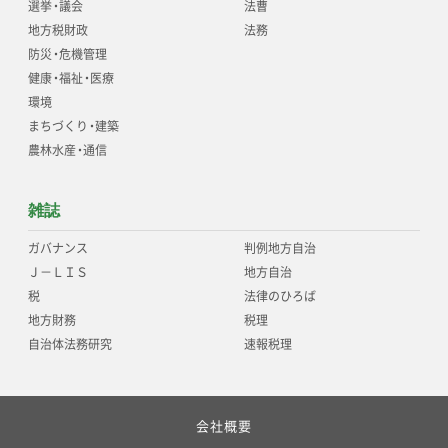
選挙
・
議会
法曹
地方税財政
法務
防災
・
危機管理
健康
・
福祉
・
医療
環境
まちづくり
・
建築
農林水産
・
通信
雑誌
ガバナンス
判例地方自治
Ｊ－ＬＩＳ
地方自治
税
法律のひろば
地方財務
税理
自治体法務研究
速報税理
会社概要