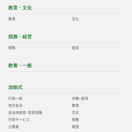
教育・文化
教育
文化
税務・経営
税務
経営
教養・一般
加除式
行政一般
労働
・
経済
地方自治
教育
自治体経営
・
官民協働
文化
行政サービス
税務
公務員
経営