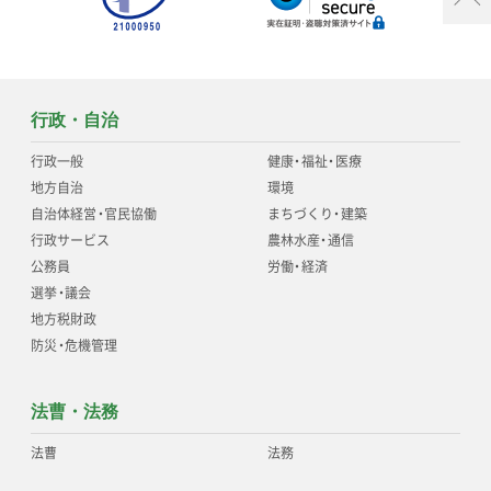
行政・自治
行政一般
健康
・
福祉
・
医療
地方自治
環境
自治体経営
・
官民協働
まちづくり
・
建築
行政サービス
農林水産
・
通信
公務員
労働
・
経済
選挙
・
議会
地方税財政
防災
・
危機管理
法曹・法務
法曹
法務