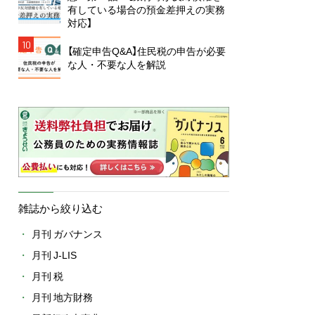
有している場合の預金差押えの実務
対応】
10
【確定申告Q&A】住民税の申告が必要
な人・不要な人を解説
雑誌から絞り込む
月刊 ガバナンス
月刊 J-LIS
月刊 税
月刊 地方財務