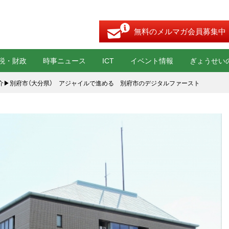
無料のメルマガ会員募集中
税・財政
時事ニュース
ICT
イベント情報
ぎょうせい
介▶︎別府市（大分県） アジャイルで進める 別府市のデジタルファースト