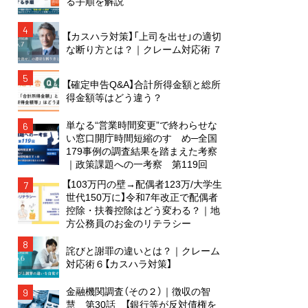
る手順を解説
4
【カスハラ対策】「上司を出せ」の適切
な断り方とは？｜クレーム対応術 ７
5
【確定申告Q&A】合計所得金額と総所
得金額等はどう違う？
単なる“営業時間変更”で終わらせな
6
い窓口開庁時間短縮のすゝめ─全国
179事例の調査結果を踏まえた考察
｜政策課題への一考察 第119回
【103万円の壁→配偶者123万/大学生
7
世代150万に】令和7年改正で配偶者
控除・扶養控除はどう変わる？｜地
方公務員のお金のリテラシー
8
詫びと謝罪の違いとは？｜クレーム
対応術６【カスハラ対策】
金融機関調査（その２）｜徴収の智
9
慧 第30話 【銀行等が反対債権を