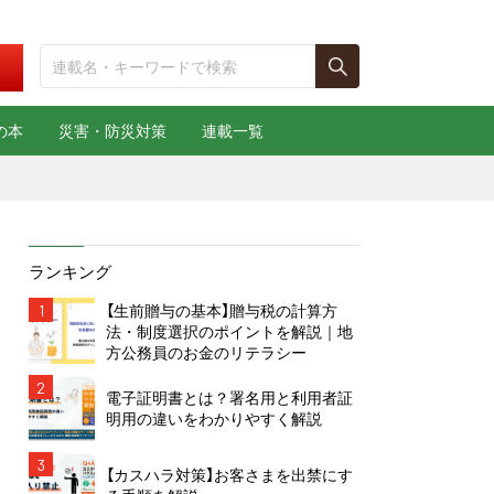
の本
災害・防災対策
連載一覧
ランキング
1
【生前贈与の基本】贈与税の計算方
法・制度選択のポイントを解説｜地
方公務員のお金のリテラシー
2
電子証明書とは？署名用と利用者証
明用の違いをわかりやすく解説
3
【カスハラ対策】お客さまを出禁にす