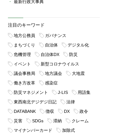
最新行政大事典
注目のキーワード
地方公務員
ガバナンス
まちづくり
自治体
デジタル化
危機管理
自治体DX
防災
イベント
新型コロナウイルス
議会事務局
地方議会
大地震
働き方改革
感染症
防災マネジメント
J-LIS
用語集
東西南北デジデジ日記
法律
DATABANK
徴収
DX
政令
災害
SDGs
滞納
クレーム
マイナンバーカード
加除式