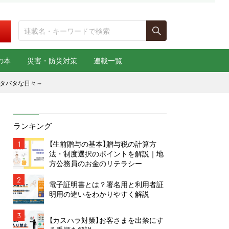
の本
災害・防災対策
連載一覧
ドタバタな日々～
ランキング
1
【生前贈与の基本】贈与税の計算方
法・制度選択のポイントを解説｜地
方公務員のお金のリテラシー
2
電子証明書とは？署名用と利用者証
明用の違いをわかりやすく解説
3
【カスハラ対策】お客さまを出禁にす