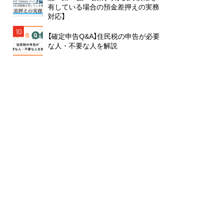
有している場合の預金差押えの実務
対応】
10
【確定申告Q&A】住民税の申告が必要
な人・不要な人を解説
雑誌から絞り込む
月刊 ガバナンス
月刊 J-LIS
月刊 税
月刊 地方財務