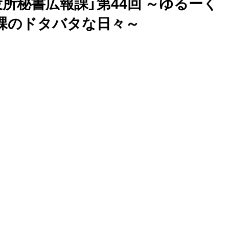
役所秘書広報課」第44回 ～ゆるーく
課のドタバタな日々～
画で紹介。第44回「要は考え方ね」。…でも、ミスはつらいで