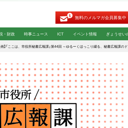
無料のメルマガ会員募集中
税・財政
時事ニュース
ICT
イベント情報
ぎょうせい
b漫画】「ここは、市役所秘書広報課」第44回 ～ゆるーくほっこり綴る、秘書広報課の