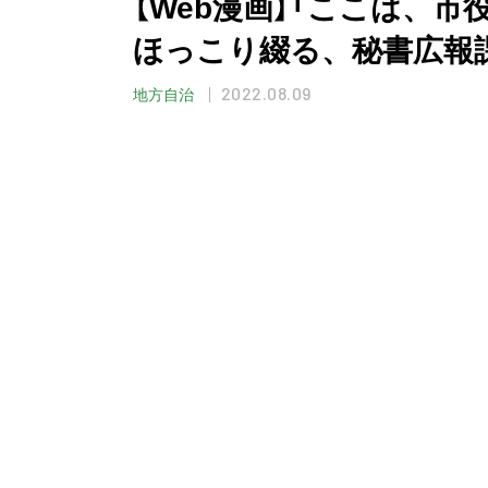
【Web漫画】「ここは、市
ほっこり綴る、秘書広報
2022.08.09
地方自治
目次
ここは、市役所秘書広報課 第44回
今日のつぶやき
バックナンバーのご案内
著者について
現職公務員が「公務員あるある」をゆるーく漫