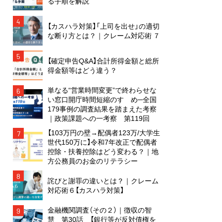
る手順を解説
4
【カスハラ対策】「上司を出せ」の適切
な断り方とは？｜クレーム対応術 ７
5
【確定申告Q&A】合計所得金額と総所
得金額等はどう違う？
単なる“営業時間変更”で終わらせな
6
い窓口開庁時間短縮のすゝめ─全国
179事例の調査結果を踏まえた考察
｜政策課題への一考察 第119回
【103万円の壁→配偶者123万/大学生
7
世代150万に】令和7年改正で配偶者
控除・扶養控除はどう変わる？｜地
方公務員のお金のリテラシー
8
詫びと謝罪の違いとは？｜クレーム
対応術６【カスハラ対策】
金融機関調査（その２）｜徴収の智
9
慧 第30話 【銀行等が反対債権を