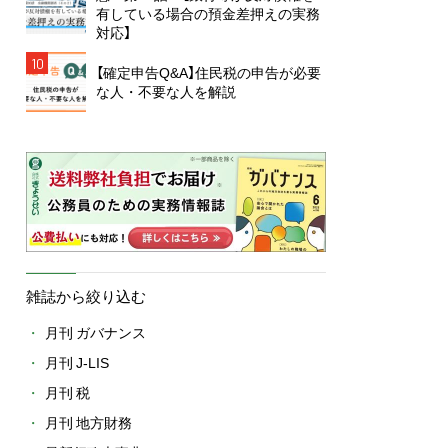
有している場合の預金差押えの実務
対応】
10
【確定申告Q&A】住民税の申告が必要
な人・不要な人を解説
雑誌から絞り込む
月刊 ガバナンス
月刊 J-LIS
月刊 税
月刊 地方財務