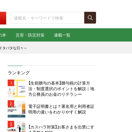
の本
災害・防災対策
連載一覧
のドタバタな日々～
ランキング
1
【生前贈与の基本】贈与税の計算方
法・制度選択のポイントを解説｜地
方公務員のお金のリテラシー
2
電子証明書とは？署名用と利用者証
明用の違いをわかりやすく解説
3
【カスハラ対策】お客さまを出禁にす