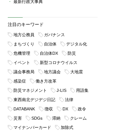
最新行政大事典
注目のキーワード
地方公務員
ガバナンス
まちづくり
自治体
デジタル化
危機管理
自治体DX
防災
イベント
新型コロナウイルス
議会事務局
地方議会
大地震
感染症
働き方改革
防災マネジメント
J-LIS
用語集
東西南北デジデジ日記
法律
DATABANK
徴収
DX
政令
災害
SDGs
滞納
クレーム
マイナンバーカード
加除式