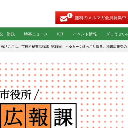
無料のメルマガ会員募集中
税・財政
時事ニュース
ICT
イベント情報
ぎょうせい
b漫画】「ここは、市役所秘書広報課」第28回 ～ゆるーくほっこり綴る、秘書広報課