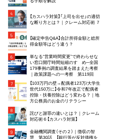
る手順を解説
4
【カスハラ対策】「上司を出せ」の適切
な断り方とは？｜クレーム対応術 ７
5
【確定申告Q&A】合計所得金額と総所
得金額等はどう違う？
単なる“営業時間変更”で終わらせな
6
い窓口開庁時間短縮のすゝめ─全国
179事例の調査結果を踏まえた考察
｜政策課題への一考察 第119回
【103万円の壁→配偶者123万/大学生
7
世代150万に】令和7年改正で配偶者
控除・扶養控除はどう変わる？｜地
方公務員のお金のリテラシー
8
詫びと謝罪の違いとは？｜クレーム
対応術６【カスハラ対策】
金融機関調査（その２）｜徴収の智
9
慧 第30話 【銀行等が反対債権を