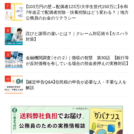
【103万円の壁→配偶者123万/大学生世代150万に】令和
7
7年改正で配偶者控除・扶養控除はどう変わる？｜地方
公務員のお金のリテラシー
8
詫びと謝罪の違いとは？｜クレーム対応術６【カスハラ
対策】
9
金融機関調査（その２）｜徴収の智慧 第30話 【銀行等
が反対債権を有している場合の預金差押えの実務対応】
10
【確定申告Q&A】住民税の申告が必要な人・不要な人を
解説