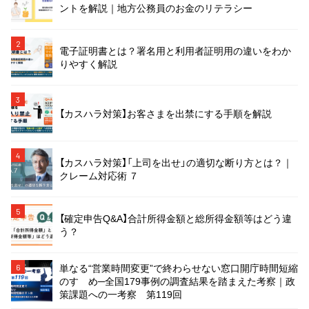
ントを解説｜地方公務員のお金のリテラシー
2
電子証明書とは？署名用と利用者証明用の違いをわか
りやすく解説
3
【カスハラ対策】お客さまを出禁にする手順を解説
4
【カスハラ対策】「上司を出せ」の適切な断り方とは？｜
クレーム対応術 ７
5
【確定申告Q&A】合計所得金額と総所得金額等はどう違
う？
単なる“営業時間変更”で終わらせない窓口開庁時間短縮
6
のすゝめ─全国179事例の調査結果を踏まえた考察｜政
策課題への一考察 第119回