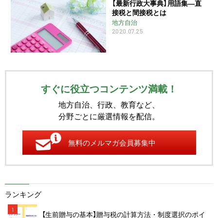
【最新行政大事典】用語集―直
接税と間接税とは
地方自治
2020.07.25
すぐに役立つコンテンツ満載！
地方自治、行政、教育など、
分野ごとに厳選情報を配信。
無料のメルマガ会員募集中
ランキング
1
【生前贈与の基本】贈与税の計算方法・制度選択のポイ