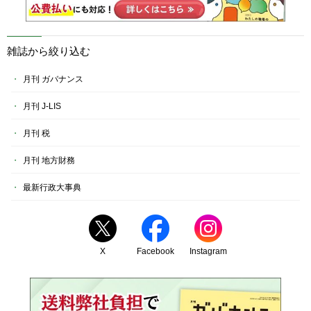
雑誌から絞り込む
月刊 ガバナンス
月刊 J-LIS
月刊 税
月刊 地方財務
最新行政大事典
X
Facebook
Instagram