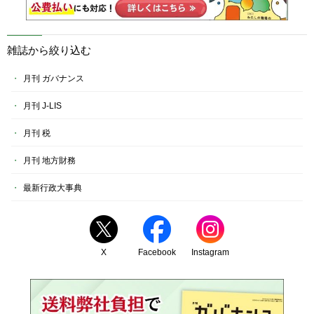
雑誌から絞り込む
月刊 ガバナンス
月刊 J-LIS
月刊 税
月刊 地方財務
最新行政大事典
X
Facebook
Instagram