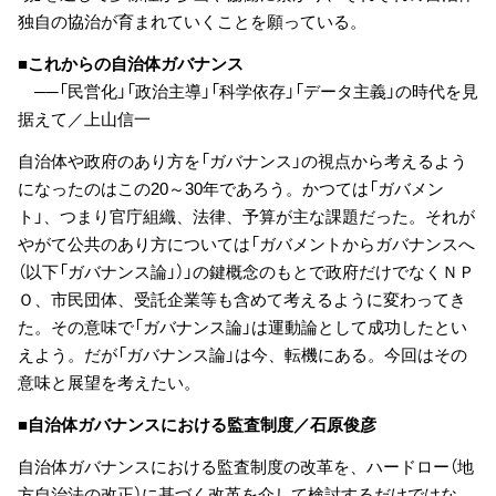
独自の協治が育まれていくことを願っている。
■これからの自治体ガバナンス
──「民営化」「政治主導」「科学依存」「データ主義」の時代を見
据えて／上山信一
自治体や政府のあり方を「ガバナンス」の視点から考えるよう
になったのはこの20～30年であろう。かつては「ガバメン
ト」、つまり官庁組織、法律、予算が主な課題だった。それが
やがて公共のあり方については「ガバメントからガバナンスへ
（以下「ガバナンス論」）」の鍵概念のもとで政府だけでなくＮＰ
Ｏ、市民団体、受託企業等も含めて考えるように変わってき
た。その意味で「ガバナンス論」は運動論として成功したとい
えよう。だが「ガバナンス論」は今、転機にある。今回はその
意味と展望を考えたい。
■自治体ガバナンスにおける監査制度／石原俊彦
自治体ガバナンスにおける監査制度の改革を、ハードロー（地
方自治法の改正）に基づく改革を介して検討するだけではな