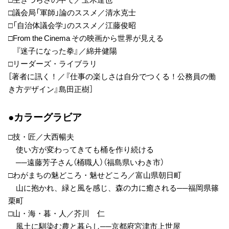
□議会局「軍師」論のススメ／清水克士
□「自治体議会学」のススメ／江藤俊昭
□From the Cinema その映画から世界が見える
『迷子になった拳』／綿井健陽
□リーダーズ・ライブラリ
［著者に訊く！／『仕事の楽しさは自分でつくる！公務員の働
き方デザイン』島田正樹］
●カラーグラビア
□技・匠／大西暢夫
使い方が変わってきても桶を作り続ける
──遠藤芳子さん（桶職人）（福島県いわき市）
□わがまちの魅どころ・魅せどころ／富山県朝日町
山に抱かれ、緑と風を感じ、森の力に癒される──福岡県篠
栗町
□山・海・暮・人／芥川 仁
風土に馴染む農と暮らし──京都府宮津市上世屋