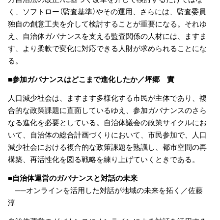
く、ソフトロー（監査基準）やその運用、さらには、監査委員
独自の創意工夫を介して検討することが重要になる。それゆ
え、自治体ガバナンスを支える監査関係の人材には、ますま
す、より柔軟で変化に対応できる人財が求められることにな
る。
■参加ガバナンスはどこまで進化したか／坪郷 實
人口減少社会は、ますます多様化する市民が主体であり、複
合的な政策課題に直面しているゆえ、参加ガバナンスのさら
なる進化を必要としている。自治体議会の政策サイクルにお
いて、自治体の総合計画づくりにおいて、市民参加で、人口
減少社会における複合的な政策課題を熟議し、都市空間の再
構築、再活性化を図る戦略を練り上げていくときである。
■自治体運営のガバナンスと対話の未来
──オンラインを活用した対話が地域の未来を拓く／佐藤
淳