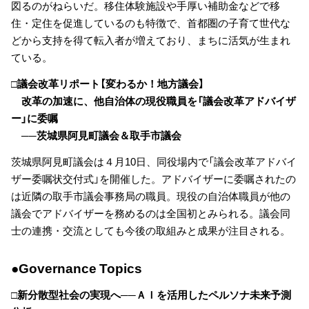
図るのがねらいだ。移住体験施設や手厚い補助金などで移
住・定住を促進しているのも特徴で、首都圏の子育て世代な
どから支持を得て転入者が増えており、まちに活気が生まれ
ている。
□議会改革リポート【変わるか！地方議会】
改革の加速に、他自治体の現役職員を「議会改革アドバイザ
ー」に委嘱
──茨城県阿見町議会＆取手市議会
茨城県阿見町議会は４月10日、同役場内で「議会改革アドバイ
ザー委嘱状交付式」を開催した。アドバイザーに委嘱されたの
は近隣の取手市議会事務局の職員。現役の自治体職員が他の
議会でアドバイザーを務めるのは全国初とみられる。議会同
士の連携・交流としても今後の取組みと成果が注目される。
●Governance Topics
□新分散型社会の実現へ──ＡＩを活用したペルソナ未来予測