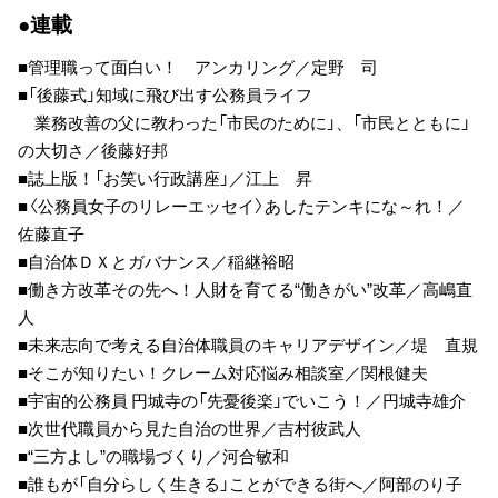
●連載
■管理職って面白い！ アンカリング／定野 司
■「後藤式」知域に飛び出す公務員ライフ
業務改善の父に教わった「市民のために」、「市民とともに」
の大切さ／後藤好邦
■誌上版！「お笑い行政講座」／江上 昇
■〈公務員女子のリレーエッセイ〉あしたテンキにな～れ！／
佐藤直子
■自治体ＤＸとガバナンス／稲継裕昭
■働き方改革その先へ！人財を育てる“働きがい”改革／高嶋直
人
■未来志向で考える自治体職員のキャリアデザイン／堤 直規
■そこが知りたい！クレーム対応悩み相談室／関根健夫
■宇宙的公務員 円城寺の「先憂後楽」でいこう！／円城寺雄介
■次世代職員から見た自治の世界／吉村彼武人
■“三方よし”の職場づくり／河合敏和
■誰もが「自分らしく生きる」ことができる街へ／阿部のり子