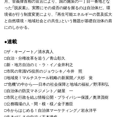
月、菅義偉首相の宣言により、国の施策の一丁目一番地とな
った「脱炭素」。実際にその成否の鍵を握るのは自治体だ。環
境省が行う制度変更により、「再生可能エネルギーの普及拡大
と自然環境・地域社会との共生」という難題が基礎自治体の肩
にのしかかる。
●連載
□ザ・キーノート／清水真人
□自治・分権改革を追う／青山彰久
□新・地方自治のミ・ラ・イ／金井利之
□市民の常識VS役所のジョウシキ／今井 照
□地域発！マルチスケール戦略の新展開／大杉 覚
□“危機”の中から──日本の社会保障と地域の福祉／野澤和弘
□自治体の防災マネジメント／鍵屋 一
□市民と行政を結ぶ情報公開・プライバシー保護／奥津茂樹
□公務職場の人・間・模・様／金子雅臣
□今からはじめる！自治体マーケティング／岩永洋平
□生きづらさの中で／玉木達也