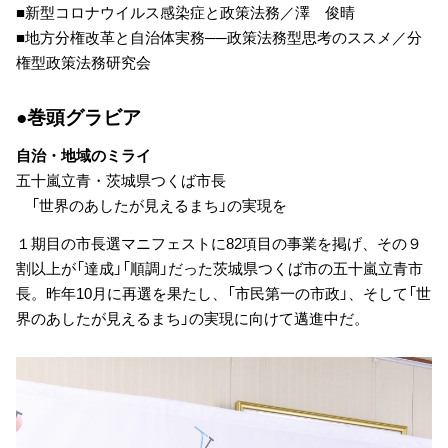
■新型コロナウイルス感染症と政策法務／澤 俊晴
■地方分権改革と自治体実務──政策法務型思考のススメ／分
権型政策法務研究会
●巻頭グラビア
自治・地域のミライ
五十嵐立青・茨城県つくば市長
「世界のあしたが見えるまち」の実現を
１期目の市長選マニフェストに82項目の事業を掲げ、その９
割以上が「達成」「順調」だった茨城県つくば市の五十嵐立青市
長。昨年10月に再選を果たし、「市民第一の市政」、そして「世
界のあしたが見えるまち」の実現に向けて邁進中だ。