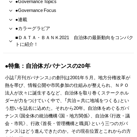
●Governance Topics
●Governance Focus
●連載
●カラーグラビア
■ＤＡＴＡ・ＢＡＮＫ2021 自治体の最新動向をコンパク
トに紹介！
●特集：自治体ガバナンスの20年
小誌『月刊ガバナンス』の創刊は2001年５月。地方分権改革が
熱を帯び、情報公開や市民参加の仕組みが整えられ、ＮＰＯ
法人が次々に誕生するなど、自治体を取り巻くステークホル
ダーが力をつけていく中で、「共治＝共に地域をつくる」とい
う想いを誌名に込めた。それから20年。自治体をめぐるガバ
ナンス（国全体の統治機構〈国・地方関係〉、自治体〈行政・議
会・市民〉、行政〈首長・管理機構と職員〉という三つのガバ
ナンス）はどう進んできたのか。その現在位置とこれからの方