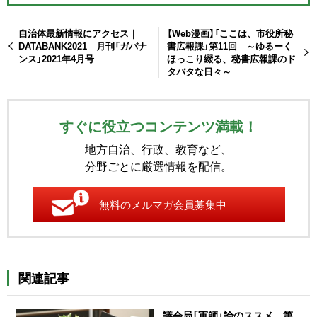
自治体最新情報にアクセス｜
【Web漫画】「ここは、市役所秘
DATABANK2021 月刊「ガバナ
書広報課」第11回 ～ゆるーく
ンス」2021年4月号
ほっこり綴る、秘書広報課のド
タバタな日々～
すぐに役立つコンテンツ満載！
地方自治、行政、教育など、
分野ごとに厳選情報を配信。
無料のメルマガ会員募集中
関連記事
議会局「軍師」論のススメ 第