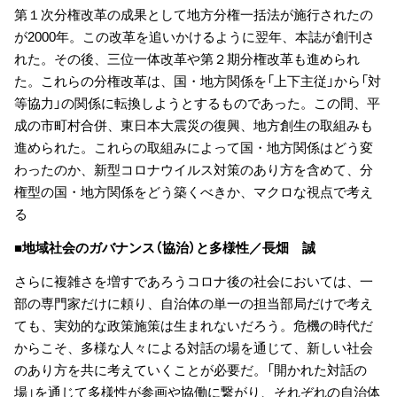
第１次分権改革の成果として地方分権一括法が施行されたの
が2000年。この改革を追いかけるように翌年、本誌が創刊さ
れた。その後、三位一体改革や第２期分権改革も進められ
た。これらの分権改革は、国・地方関係を「上下主従」から「対
等協力」の関係に転換しようとするものであった。この間、平
成の市町村合併、東日本大震災の復興、地方創生の取組みも
進められた。これらの取組みによって国・地方関係はどう変
わったのか、新型コロナウイルス対策のあり方を含めて、分
権型の国・地方関係をどう築くべきか、マクロな視点で考え
る
■地域社会のガバナンス（協治）と多様性／長畑 誠
さらに複雑さを増すであろうコロナ後の社会においては、一
部の専門家だけに頼り、自治体の単一の担当部局だけで考え
ても、実効的な政策施策は生まれないだろう。危機の時代だ
からこそ、多様な人々による対話の場を通じて、新しい社会
のあり方を共に考えていくことが必要だ。「開かれた対話の
場」を通じて多様性が参画や協働に繋がり、それぞれの自治体