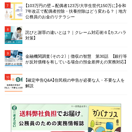
【103万円の壁→配偶者123万/大学生世代150万に】令和
7
7年改正で配偶者控除・扶養控除はどう変わる？｜地方
公務員のお金のリテラシー
8
詫びと謝罪の違いとは？｜クレーム対応術６【カスハラ
対策】
9
金融機関調査（その２）｜徴収の智慧 第30話 【銀行等
が反対債権を有している場合の預金差押えの実務対応】
10
【確定申告Q&A】住民税の申告が必要な人・不要な人を
解説