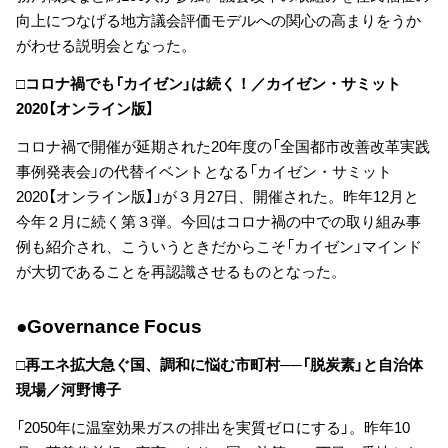
向上につなげる地方議会評価モデルへの関心の高まりをうか
がわせる説明会となった。
□コロナ禍でも「カイゼン」は続く！／カイゼン・サミット
2020【オンライン版】
コロナ禍で開催が延期された20年度の「全国都市改善改革実践
事例発表会」の代替イベントとなる「カイゼン・サミット
2020【オンライン版】」が３月27日、開催された。昨年12月と
今年２月に続く第３弾。今回はコロナ禍の中での取り組み事
例も紹介され、こういうときだからこそ「カイゼン」マインド
が大切であることを再認識させるものとなった。
●Governance Focus
□再エネ拡大急ぐ国、調和に悩む市町村──「脱炭素」と自治体
現場／河野博子
「2050年に温室効果ガスの排出を実質ゼロにする」。昨年10