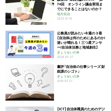
74回 オンライン議会実現ま
でにできることはないのか？
地方自治
2023.01.19
公務員が読みたい今週の３冊
【自治体は何のためにあるのか/
迷いが晴れる！三つ星アンサ
ー/自治体法務と地域創生】
ぎょうせいの本
2026.04.27
書評『自治体の仕事シリーズ 財
政課のシゴト』
ぎょうせいの本
2019.03.27
【ICT】自治体職員のためのデジ