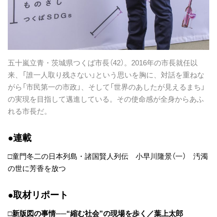
五十嵐立青・茨城県つくば市長（42）。2016年の市長就任以
来、「誰一人取り残さない」という思いを胸に、対話を重ねな
がら「市民第一の市政」、そして「世界のあしたが見えるまち」
の実現を目指して邁進している。その使命感が全身からあふ
れる市長だ。
●連載
□童門冬二の日本列島・諸国賢人列伝 小早川隆景（一） 汚濁
の世に芳香を放つ
●取材リポート
□新版図の事情──“縮む社会”の現場を歩く／葉上太郎