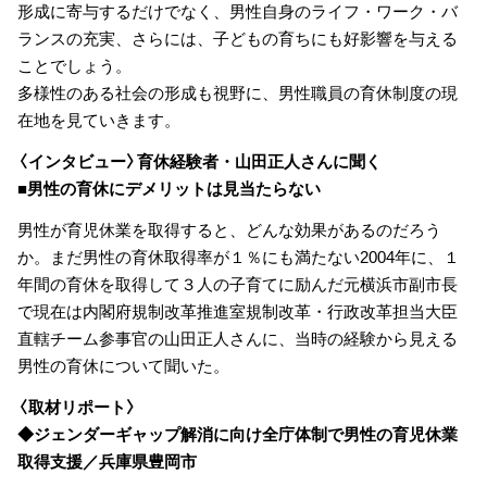
形成に寄与するだけでなく、男性自身のライフ・ワーク・バ
ランスの充実、さらには、子どもの育ちにも好影響を与える
ことでしょう。
多様性のある社会の形成も視野に、男性職員の育休制度の現
在地を見ていきます。
〈インタビュー〉育休経験者・山田正人さんに聞く
■男性の育休にデメリットは見当たらない
男性が育児休業を取得すると、どんな効果があるのだろう
か。まだ男性の育休取得率が１％にも満たない2004年に、１
年間の育休を取得して３人の子育てに励んだ元横浜市副市長
で現在は内閣府規制改革推進室規制改革・行政改革担当大臣
直轄チーム参事官の山田正人さんに、当時の経験から見える
男性の育休について聞いた。
〈取材リポート〉
◆ジェンダーギャップ解消に向け全庁体制で男性の育児休業
取得支援／兵庫県豊岡市