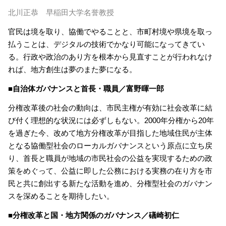
北川正恭 早稲田大学名誉教授
官民は境を取り、協働でやることと、市町村境や県境を取っ
払うことは、デジタルの技術でかなり可能になってきてい
る。行政や政治のあり方を根本から見直すことが行われなけ
れば、地方創生は夢のまた夢になる。
■自治体ガバナンスと首長・職員／富野暉一郎
分権改革後の社会の動向は、市民主権が有効に社会改革に結
び付く理想的な状況には必ずしもない。2000年分権から20年
を過ぎた今、改めて地方分権改革が目指した地域住民が主体
となる協働型社会のローカルガバナンスという原点に立ち戻
り、首長と職員が地域の市民社会の公益を実現するための政
策をめぐって、公益に即した公務における実務の在り方を市
民と共に創出する新たな活動を進め、分権型社会のガバナン
スを深めることを期待したい。
■分権改革と国・地方関係のガバナンス／礒崎初仁