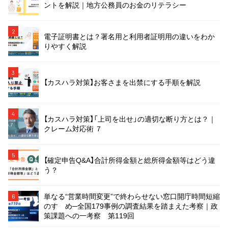
ントを解説｜地方公務員のお金のリテラシー
2
電子証明書とは？署名用と利用者証明用の違いをわか
りやすく解説
3
【カスハラ対策】お客さまを出禁にする手順を解説
4
【カスハラ対策】「上司を出せ」の適切な断り方とは？｜
クレーム対応術 ７
5
【確定申告Q&A】合計所得金額と総所得金額等はどう違
う？
単なる“営業時間変更”で終わらせない窓口開庁時間短縮
6
のすゝめ─全国179事例の調査結果を踏まえた考察｜政
策課題への一考察 第119回