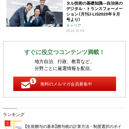
タル技術の基礎知識―自治体の
デジタル・トランスフォーメー
ション（月刊J-LIS2020年９月
号より）
キャリア
2020.10.08
すぐに役立つコンテンツ満載！
地方自治、行政、教育など、
分野ごとに厳選情報を配信。
無料のメルマガ会員募集中
ランキング
1
【生前贈与の基本】贈与税の計算方法・制度選択のポイ