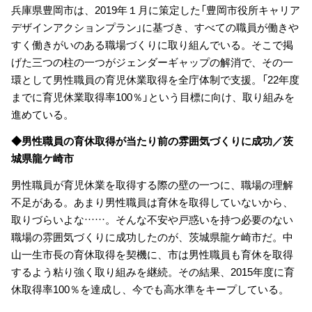
兵庫県豊岡市は、2019年１月に策定した「豊岡市役所キャリア
デザインアクションプラン」に基づき、すべての職員が働きや
すく働きがいのある職場づくりに取り組んでいる。そこで掲
げた三つの柱の一つがジェンダーギャップの解消で、その一
環として男性職員の育児休業取得を全庁体制で支援。「22年度
までに育児休業取得率100％」という目標に向け、取り組みを
進めている。
◆男性職員の育休取得が当たり前の雰囲気づくりに成功／茨
城県龍ケ崎市
男性職員が育児休業を取得する際の壁の一つに、職場の理解
不足がある。あまり男性職員は育休を取得していないから、
取りづらいよな……。そんな不安や戸惑いを持つ必要のない
職場の雰囲気づくりに成功したのが、茨城県龍ケ崎市だ。中
山一生市長の育休取得を契機に、市は男性職員も育休を取得
するよう粘り強く取り組みを継続。その結果、2015年度に育
休取得率100％を達成し、今でも高水準をキープしている。