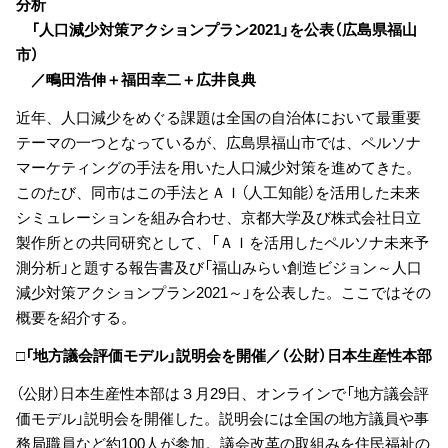
分析
「人口減少対策アクションプラン2021」を公表（広島県福山
市）
／鴫田浩伸＋福田幸二＋広井良典
近年、人口減少をめぐる課題は全国の自治体において最重要
テーマの一つとなっているが、広島県福山市では、ペルソナ
マーケティングの手法を用いた人口減少対策を進めてきた。
このたび、同市はこの手法とＡＩ（人工知能）を活用した未来
シミュレーションを組み合わせ、京都大学及び株式会社日立
製作所との共同研究として、「ＡＩを活用したペルソナ未来予
測分析」と題する報告書及び「福山みらい創造ビジョン～人口
減少対策アクションプラン2021～」を公表した。ここではその
概要を紹介する。
□「地方議会評価モデル」説明会を開催／（公財）日本生産性本部
（公財）日本生産性本部は３月29日、オンラインで「地方議会評
価モデル」説明会を開催した。説明会には全国の地方議員や事
務局職員など約100人が参加。議会改革の取組みを住民福祉の