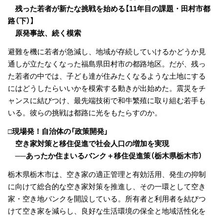
残った若者が新たな挑戦を始める【11年目の課題・田村市都
路（下）】
原発事故、続く模索
避難を機に若者が急減し、地域が存続していけるかどうか見
通しが立たなくなった福島県田村市の都路地区。だが、残っ
た若者の中では、子ども達が住みたくなるような土地にする
にはどうしたらいいかを模索する動きが出始めた。震災をチ
ャンスに結びつけ、最先端技術で和牛繁殖に取り組む若手も
いる。彼らの挑戦は都路に光をもたらすのか。
□現場発！自治体の「政策開発」
空き家対策と移住促進で社会人口の増加を実現
──あったか住まいるバンク＋移住促進策（栃木県栃木市）
栃木県栃木市は、空き家の適正管理と有効活用、発生の抑制
に向けて総合的な空き家対策を推進し、その一環として空き
家・空き地バンクを開設している。所有者と利用者を結びつ
けて空き家を減らし、良好な生活環境の保全と地域活性化を