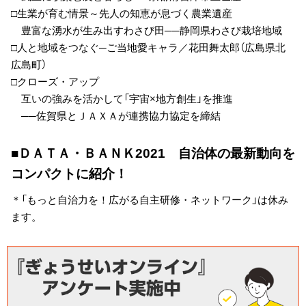
□生業が育む情景～先人の知恵が息づく農業遺産
豊富な湧水が生み出すわさび田──静岡県わさび栽培地域
□人と地域をつなぐ─ご当地愛キャラ／花田舞太郎（広島県北
広島町）
□クローズ・アップ
互いの強みを活かして「宇宙×地方創生」を推進
──佐賀県とＪＡＸＡが連携協力協定を締結
■ＤＡＴＡ・ＢＡＮＫ2021 自治体の最新動向を
コンパクトに紹介！
＊「もっと自治力を！広がる自主研修・ネットワーク」は休み
ます。