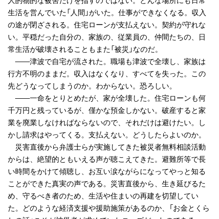
生活を営んでいた「人間」がいた。仕事ができなくなる。収入
の途が閉ざされる。住宅ローンが支払えない。契約が守れな
い。平穏だった自分の、家族の、従業員の、仲間たちの、日
常生活が破壊されることもまた「被災」なのだ。
――津波で自宅が流された。職場も津波で全壊し、家族は
行方不明のままだ。収入はなくなり、すべてを失った。この
先どうなってしまうのか。わからない。恐ろしい。
――一命をとりとめたが、家が全壊した。住宅ローンも何
千万円と残っているが、僅かな預金しかない。破産すると家
業を廃業しなければならないので、それだけは避けたい。し
かし請求はやってくる。支払えない。どうしたらよいのか。
災害直後から弁護士らが実施してきた被災者無料相談活動
からは、絶望的ともいえる声が聴こえてきた。避難所等で長
い時間をかけて傾聴し、お互い涙ながらになってやっと知る
ことができた真実の声である。災害直後から、生き延びるた
め、守るべき者のため、生活や住まいの再建を切望してい
た。どのような経済支援や援助施策があるのか、「お金とくら