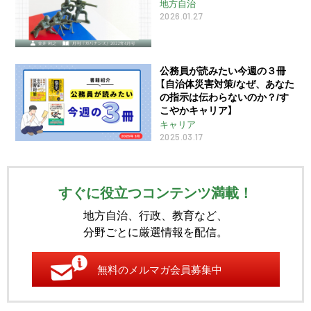
地方自治
2026.01.27
公務員が読みたい今週の３冊
【自治体災害対策/なぜ、あなた
の指示は伝わらないのか？/す
こやかキャリア】
キャリア
2025.03.17
すぐに役立つコンテンツ満載！
地方自治、行政、教育など、
分野ごとに厳選情報を配信。
無料のメルマガ会員募集中