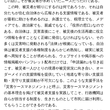
しの話」こそが被災者が求めていたニーズだったのである。
この時、被災者が頼りにするのは何であろうか。それは自
分たちが住む自治体から広報される支援情報である。被災者
が最初に助けを求めるのは、弁護士でも、税理士でも、メデ
ィアでも、政治家でも、親戚でもなく、「役所の窓口」なので
ある。自治体は、災害直後にこそ、被災後の生活再建に役立
つ情報を余すことなく正確に発信しなければならない。その
多くは災害時に発動される「法律」が根拠になっている。自治
体は被災者支援の各種制度をあらかじめ熟知し、確実に被災
者へ周知することが求められる。ウェブサイトや掲示板への
情報掲載やパンフレット配布だけでは、「申請漏れ」を引き起
こす。被災者一人ひとりの境遇や被災状況に向き合い、オー
ダーメイドの支援情報を提供していく地道な寄り添い支援活
動・見守り支援活動が不可欠になる。このような支援手法を
「災害ケースマネジメント」と呼ぶ。災害ケースマネジメント
の基本理念を掲げて被災者支援を実践してこそ、行政機関は
自らが担当する制度を、生きたものとして市民に届け利用し
てもらうことができるのである。