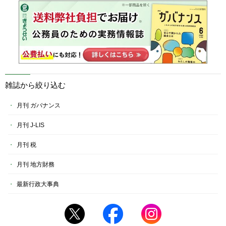
雑誌から絞り込む
月刊 ガバナンス
月刊 J-LIS
月刊 税
月刊 地方財務
最新行政大事典