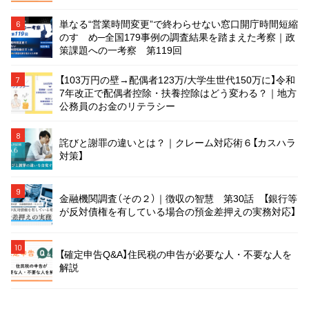
単なる“営業時間変更”で終わらせない窓口開庁時間短縮
6
のすゝめ─全国179事例の調査結果を踏まえた考察｜政
策課題への一考察 第119回
【103万円の壁→配偶者123万/大学生世代150万に】令和
7
7年改正で配偶者控除・扶養控除はどう変わる？｜地方
公務員のお金のリテラシー
8
詫びと謝罪の違いとは？｜クレーム対応術６【カスハラ
対策】
9
金融機関調査（その２）｜徴収の智慧 第30話 【銀行等
が反対債権を有している場合の預金差押えの実務対応】
10
【確定申告Q&A】住民税の申告が必要な人・不要な人を
解説