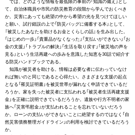
では、どのような情報を最低限の事前の「知識の備え」とし
て、自治体職員や市民の防災教育の段階から学んでおくべき
か。災害にあっても絶望の中から希望の光を見つけてほしい
と願い、試行錯誤の上で「防災バッグに備蓄する本」として、
『被災したあなたを助けるお金とくらしの話』を生み出した。
「はじめの一歩」「貴重品がなくなった」「支払いができない」「お
金の支援」「トラブルの解決」「生活を取り戻す」「被災地の声を
見る」という生活再建への歩みを意識した知恵を30話で紹介す
る防災ハンドブックである。
知識が被災者を助ける。情報は必要な者に伝わっていなけ
れば無いのと同じであると心得たい。さまざまな支援の起点
となる「罹災証明書」を被災世帯が漏れなく申請できているだ
ろうか。家を失った被災者に支払われる「被災者生活再建支援
金」を正確に説明できているだろうか。遺族や行方不明者の家
族へ「災害弔慰金」が支払われることを忘れていないだろう
か。ローンの支払いができないことに絶望するのではなく「自
然災害債務整理ガイドライン」の利用を検討できているだろう
か。