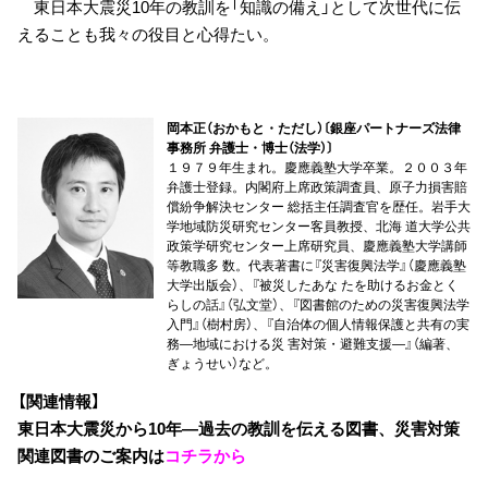
東日本大震災10年の教訓を「知識の備え」として次世代に伝
えることも我々の役目と心得たい。
岡本正（おかもと・ただし）〔銀座パートナーズ法律
事務所 弁護士・博士（法学）〕
１９７９年生まれ。慶應義塾大学卒業。２００３年
弁護士登録。内閣府上席政策調査員、原子力損害賠
償紛争解決センター 総括主任調査官を歴任。岩手大
学地域防災研究センター客員教授、北海 道大学公共
政策学研究センター上席研究員、慶應義塾大学講師
等教職多 数。代表著書に『災害復興法学』（慶應義塾
大学出版会）、『被災したあな たを助けるお金とく
らしの話』（弘文堂）、『図書館のための災害復興法学
入門』（樹村房）、『自治体の個人情報保護と共有の実
務―地域における災 害対策・避難支援―』（編著、
ぎょうせい）など。
【関連情報】
東日本大震災から10年―過去の教訓を伝える図書、災害対策
関連図書のご案内は
コチラから