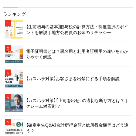
ランキング
1
【生前贈与の基本】贈与税の計算方法・制度選択のポイ
ントを解説｜地方公務員のお金のリテラシー
2
電子証明書とは？署名用と利用者証明用の違いをわか
りやすく解説
3
【カスハラ対策】お客さまを出禁にする手順を解説
4
【カスハラ対策】「上司を出せ」の適切な断り方とは？｜
クレーム対応術 ７
5
【確定申告Q&A】合計所得金額と総所得金額等はどう違
う？