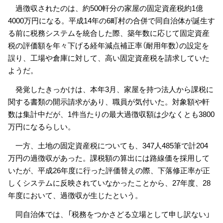
過徴収されたのは、約500軒分の家屋の固定資産税約1億
4000万円になる。平成14年の6町村の合併で同自治体が誕生す
る前に税務システムを統合した際、築年数に応じて固定資産
税の評価額を年々下げる経年減点補正率（耐用年数）の設定を
誤り、工場や倉庫に対して、高い固定資産税を請求していた
ようだ。
発覚したきっかけは、本年3月、家屋を持つ法人から課税に
関する書類の開示請求があり、職員が気付いた。対象額や軒
数は集計中だが、1件当たりの最大過徴収額は少なくとも3800
万円になるらしい。
一方、土地の固定資産税についても、347人485筆で計204
万円の過徴収があった。課税額の算出には路線価を採用して
いたが、平成26年度に行った評価替えの際、下落修正率が正
しくシステムに反映されていなかったことから、27年度、28
年度において、過徴収が生じたという。
同自治体では、「税務をつかさどる立場として申し訳ない」