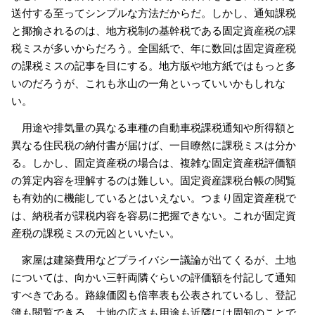
送付する至ってシンプルな方法だからだ。しかし、通知課税
と揶揄されるのは、地方税制の基幹税である固定資産税の課
税ミスが多いからだろう。全国紙で、年に数回は固定資産税
の課税ミスの記事を目にする。地方版や地方紙ではもっと多
いのだろうが、これも氷山の一角といっていいかもしれな
い。
用途や排気量の異なる車種の自動車税課税通知や所得額と
異なる住民税の納付書が届けば、一目瞭然に課税ミスは分か
る。しかし、固定資産税の場合は、複雑な固定資産税評価額
の算定内容を理解するのは難しい。固定資産課税台帳の閲覧
も有効的に機能しているとはいえない。つまり固定資産税で
は、納税者が課税内容を容易に把握できない。これが固定資
産税の課税ミスの元凶といいたい。
家屋は建築費用などプライバシー議論が出てくるが、土地
については、向かい三軒両隣ぐらいの評価額を付記して通知
すべきである。路線価図も倍率表も公表されているし、登記
簿も閲覧できる。土地の広さも用途も近隣には周知のことで