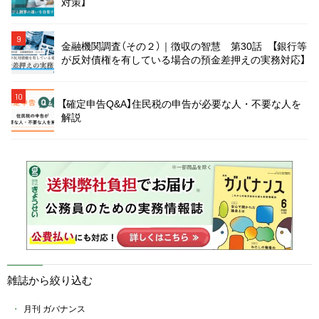
対策】
9
金融機関調査（その２）｜徴収の智慧 第30話 【銀行等
が反対債権を有している場合の預金差押えの実務対応】
10
【確定申告Q&A】住民税の申告が必要な人・不要な人を
解説
雑誌から絞り込む
月刊 ガバナンス