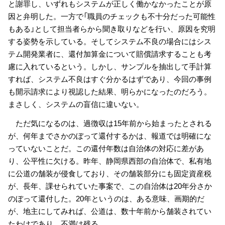
と謝罪し、いずれもシステムが正しく働かなかったことが原
因と弁明した。一方で「職員のチェックも不十分だった可能性
もある」として担当者らから聞き取りなどを行い、原因を究明
する姿勢を示している。そしてシステム不良の場合にはシス
テム開発業者に、還付加算金について賠償請求することも考
慮に入れているという。しかし、サンプルを抽出して手計算
すれば、システム不良はすぐ分かるはずであり、今回の事例
も開示請求により視認した結果、明らかになったのだろう。
まさしく、システムの盲信に違いない。
ただ気になるのは、過徴収は15年前から始まったとされる
が、何年までさかのぼって還付するかは、報道では明確にな
っていないことだ。この還付年数は自治体の対応に差があ
り、公平性に欠ける。昨年、静岡県西部の自治体で、私有地
に公道の舗装が侵食しており、その舗装部分にも固定資産税
が、長年、課せられていた事案で、この自治体は20年分さか
のぼって還付した。20年というのは、ある意味、画期的だ
が、地主にしてみれば、公道は、数十年前から舗装されてい
たわけであり、不満は残る。