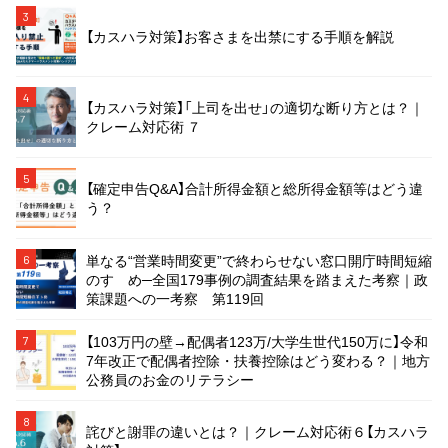
3
【カスハラ対策】お客さまを出禁にする手順を解説
4
【カスハラ対策】「上司を出せ」の適切な断り方とは？｜
クレーム対応術 ７
5
【確定申告Q&A】合計所得金額と総所得金額等はどう違
う？
単なる“営業時間変更”で終わらせない窓口開庁時間短縮
6
のすゝめ─全国179事例の調査結果を踏まえた考察｜政
策課題への一考察 第119回
【103万円の壁→配偶者123万/大学生世代150万に】令和
7
7年改正で配偶者控除・扶養控除はどう変わる？｜地方
公務員のお金のリテラシー
8
詫びと謝罪の違いとは？｜クレーム対応術６【カスハラ