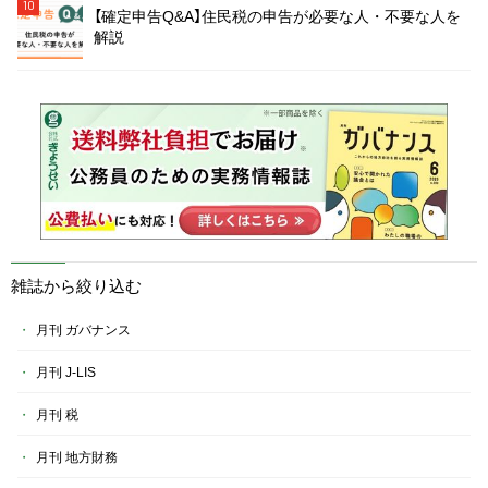
10
【確定申告Q&A】住民税の申告が必要な人・不要な人を
解説
雑誌から絞り込む
月刊 ガバナンス
月刊 J-LIS
月刊 税
月刊 地方財務