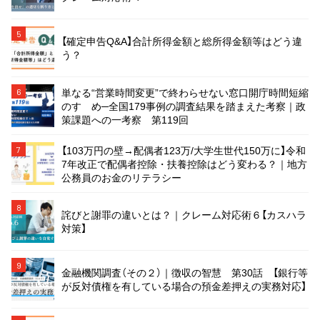
5
【確定申告Q&A】合計所得金額と総所得金額等はどう違
う？
単なる“営業時間変更”で終わらせない窓口開庁時間短縮
6
のすゝめ─全国179事例の調査結果を踏まえた考察｜政
策課題への一考察 第119回
【103万円の壁→配偶者123万/大学生世代150万に】令和
7
7年改正で配偶者控除・扶養控除はどう変わる？｜地方
公務員のお金のリテラシー
8
詫びと謝罪の違いとは？｜クレーム対応術６【カスハラ
対策】
9
金融機関調査（その２）｜徴収の智慧 第30話 【銀行等
が反対債権を有している場合の預金差押えの実務対応】