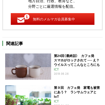
地方自治、行政、教育など、
分野ごとに厳選情報を配信。
無料のメルマガ会員募集中
関連記事
第24回（最終話） カフェ発
スマホがロックされて ── え？
ウイルスってこんなところにも
ICT
2019.06.26
第９回 カフェ発 家電も被害
にあう？ ランサムウェアと
IoT
ICT