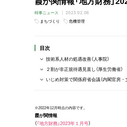
霞が関情報「地方財務」20
2023.02.06
時事ニュース
まちづくり
危機管理
目次
技術系人材の処遇改善（人事院）
２割が非正規待遇見直し（厚生労働省）
いじめ対策で関係府省会議（内閣官房・
※2022年12
月時点の内容です。
霞が関情報
（
「地方財務」2023年１月号
）