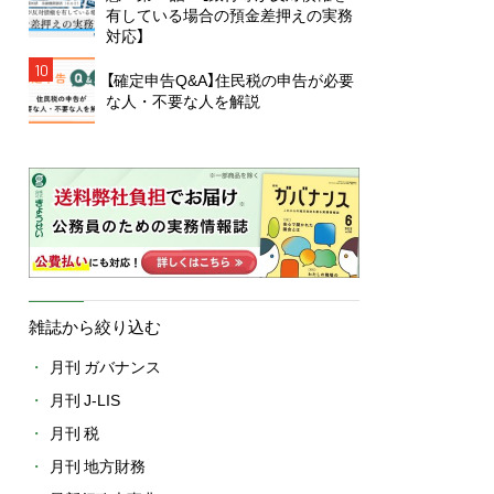
有している場合の預金差押えの実務
対応】
10
【確定申告Q&A】住民税の申告が必要
な人・不要な人を解説
雑誌から絞り込む
月刊 ガバナンス
月刊 J-LIS
月刊 税
月刊 地方財務