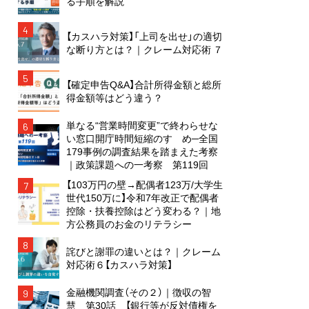
る手順を解説
4
【カスハラ対策】「上司を出せ」の適切
な断り方とは？｜クレーム対応術 ７
5
【確定申告Q&A】合計所得金額と総所
得金額等はどう違う？
単なる“営業時間変更”で終わらせな
6
い窓口開庁時間短縮のすゝめ─全国
179事例の調査結果を踏まえた考察
｜政策課題への一考察 第119回
【103万円の壁→配偶者123万/大学生
7
世代150万に】令和7年改正で配偶者
控除・扶養控除はどう変わる？｜地
方公務員のお金のリテラシー
8
詫びと謝罪の違いとは？｜クレーム
対応術６【カスハラ対策】
金融機関調査（その２）｜徴収の智
9
慧 第30話 【銀行等が反対債権を