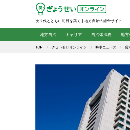
次世代とともに明日を築く｜地方自治の総合サイト
地方自治
キャリア
自治体法務
地方
TOP
ぎょうせいオンライン
時事ニュース
霞