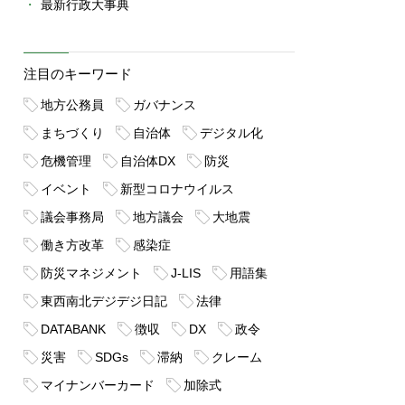
最新行政大事典
注目のキーワード
地方公務員
ガバナンス
まちづくり
自治体
デジタル化
危機管理
自治体DX
防災
イベント
新型コロナウイルス
議会事務局
地方議会
大地震
働き方改革
感染症
防災マネジメント
J-LIS
用語集
東西南北デジデジ日記
法律
DATABANK
徴収
DX
政令
災害
SDGs
滞納
クレーム
マイナンバーカード
加除式