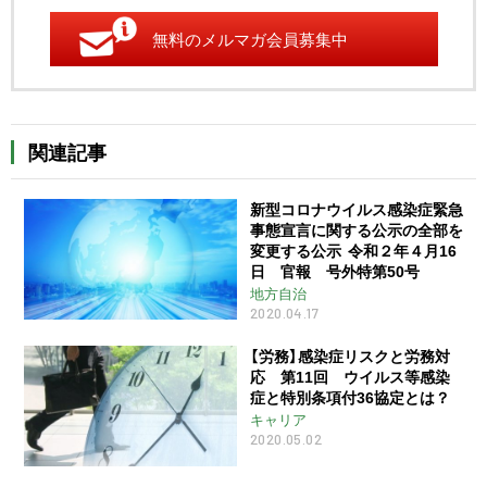
無料のメルマガ会員募集中
関連記事
新型コロナウイルス感染症緊急
事態宣言に関する公示の全部を
変更する公示 令和２年４月16
日 官報 号外特第50号
地方自治
2020.04.17
【労務】感染症リスクと労務対
応 第11回 ウイルス等感染
症と特別条項付36協定とは？
キャリア
2020.05.02