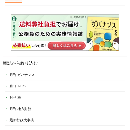
雑誌から絞り込む
月刊 ガバナンス
月刊 J-LIS
月刊 税
月刊 地方財務
最新行政大事典