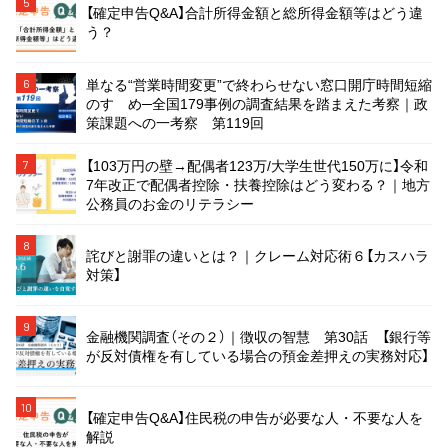
5
【確定申告Q&A】合計所得金額と総所得金額等はどう違
う？
単なる“営業時間変更”で終わらせない窓口開庁時間短縮
6
のすゝめ─全国179事例の調査結果を踏まえた考察｜政
策課題への一考察 第119回
【103万円の壁→配偶者123万/大学生世代150万に】令和
7
7年改正で配偶者控除・扶養控除はどう変わる？｜地方
公務員のお金のリテラシー
8
詫びと謝罪の違いとは？｜クレーム対応術６【カスハラ
対策】
9
金融機関調査（その２）｜徴収の智慧 第30話 【銀行等
が反対債権を有している場合の預金差押えの実務対応】
10
【確定申告Q&A】住民税の申告が必要な人・不要な人を
解説