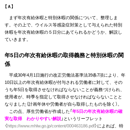
【Ａ】
まず年次有給休暇と特別休暇の関係について、整理しま
す。その上で、ウイルス等感染症対策として与えられた特別
休暇を年次有給休暇の５日分にあてられるかどうか、解説し
ていきます。
年5日の年次有給休暇の取得義務と特別休暇の関
係
平成30年4月1日施行の改正労働法基準法39条7項により、年
10日以上の年次有給休暇が付与される労働者に対して、その
うち年5日を取得させなければならないことが義務づけられ、
使用者が、時季を指定して取得させなければならないことと
なりました（計画年休や労働者が自ら取得したものを除く）。
この点、厚生労働省が作成した「
年5日の年次有給休暇の確
実な取得 わかりやすい解説
」というリーフレット
〈
https://www.mhlw.go.jp/content/000463186.pdf
〉によれば、特