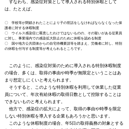
すなわち、感染症対策として導入される特別休暇として
は、たとえば、
〇 学校等が閉鎖されたことにより子の世話をしなければならなくなった保
護者に対する休暇制度
〇 ウイルス感染症に罹患したわけではないものの、その疑いがある従業員
に対し、事業場内での感染拡大防止のために休暇を認める制度
〇 国や地方公共団体からの自宅待機要請等を踏まえ、労働者に対し、特別
の休暇を付与する制度等が考えられるところです。
このように、感染症対策のために導入される特別休暇制度
の場合、多くは、取得の事由や時季が無限定ということはあ
まり想定しにくいと考えられます。
そうすると、このような特別休暇を利用して休業した従業
員について、年次有給休暇の取得日数として控除することは
できないものと考えられます。
他方で、感染症の拡大によって、取得の事由や時季を限定
しない特別休暇を導入する企業もあろうかと思います。
このような休暇制度の場合、年5日の取得義務の対象とする