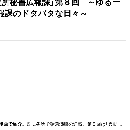
市役所秘書広報課」第８回 ～ゆるー
報課のドタバタな日々～
漫画で紹介
。既に各所で話題沸騰の連載、第８回は「異動」。