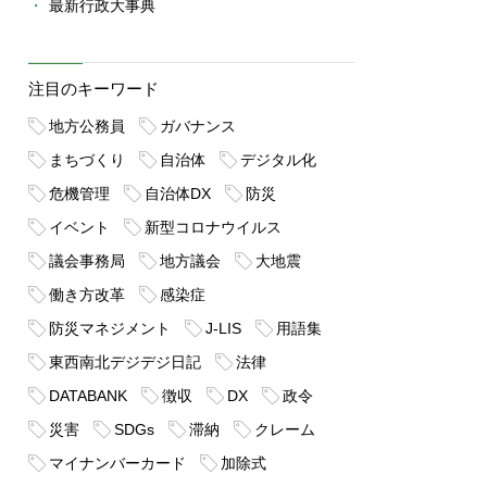
最新行政大事典
注目のキーワード
地方公務員
ガバナンス
まちづくり
自治体
デジタル化
危機管理
自治体DX
防災
イベント
新型コロナウイルス
議会事務局
地方議会
大地震
働き方改革
感染症
防災マネジメント
J-LIS
用語集
東西南北デジデジ日記
法律
DATABANK
徴収
DX
政令
災害
SDGs
滞納
クレーム
マイナンバーカード
加除式