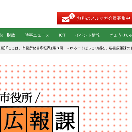
無料のメルマガ会員募集中
税・財政
時事ニュース
ICT
イベント情報
ぎょうせい
b漫画】「ここは、市役所秘書広報課」第８回 ～ゆるーくほっこり綴る、秘書広報課の