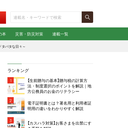
の本
災害・防災対策
連載一覧
ドタバタな日々～
ランキング
1
【生前贈与の基本】贈与税の計算方
法・制度選択のポイントを解説｜地
方公務員のお金のリテラシー
2
電子証明書とは？署名用と利用者証
明用の違いをわかりやすく解説
3
【カスハラ対策】お客さまを出禁にす