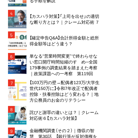
る手順を解説
4
【カスハラ対策】「上司を出せ」の適切
な断り方とは？｜クレーム対応術 ７
5
【確定申告Q&A】合計所得金額と総所
得金額等はどう違う？
単なる“営業時間変更”で終わらせな
6
い窓口開庁時間短縮のすゝめ─全国
179事例の調査結果を踏まえた考察
｜政策課題への一考察 第119回
【103万円の壁→配偶者123万/大学生
7
世代150万に】令和7年改正で配偶者
控除・扶養控除はどう変わる？｜地
方公務員のお金のリテラシー
8
詫びと謝罪の違いとは？｜クレーム
対応術６【カスハラ対策】
金融機関調査（その２）｜徴収の智
9
慧 第30話 【銀行等が反対債権を