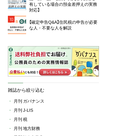
有している場合の預金差押えの実務
対応】
10
【確定申告Q&A】住民税の申告が必要
な人・不要な人を解説
雑誌から絞り込む
月刊 ガバナンス
月刊 J-LIS
月刊 税
月刊 地方財務