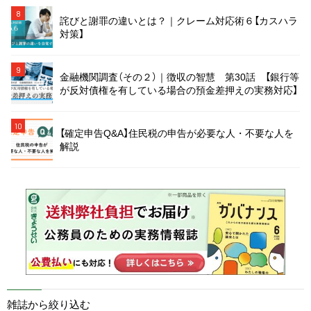
8
詫びと謝罪の違いとは？｜クレーム対応術６【カスハラ
対策】
9
金融機関調査（その２）｜徴収の智慧 第30話 【銀行等
が反対債権を有している場合の預金差押えの実務対応】
10
【確定申告Q&A】住民税の申告が必要な人・不要な人を
解説
雑誌から絞り込む