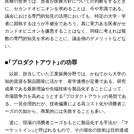
医療の世界では、患者が医療方針についての判断をするとき
に、セカンドオピニオンを求めることは、今や常識である。
議会における専門的知見の活用においても、特定の大学・学
者に固執するほうが不健全であろう。真に実力ある医者がセ
カンドオピニオンを嫌悪することはなく、同様に考えれば複
数の専門的知見を求めることに、議会側のデメリットなどな
い。
■「プロダクトアウト」の功罪
以前、担当していた工業振興分野では、かねてから大学の
知的資源を製品開発に活かす、産学連携が定番である。研究
成果である最新理論や先端技術を製品化することによって、
市場競争力を高めようとする「プロダクトアウト」の発想であ
る。一見合理的だが、技術偏重による高コスト化や消費者ニ
ーズの欠如から、商業的には失敗することも多い。
逆に、現場の消費者ニーズをもとに製品化する手法が、「マ
ーケットイン」と呼ばれるもので、その場合の技術は目的達成