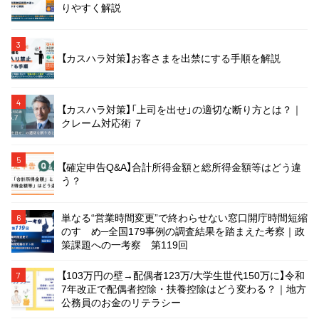
りやすく解説
3
【カスハラ対策】お客さまを出禁にする手順を解説
4
【カスハラ対策】「上司を出せ」の適切な断り方とは？｜
クレーム対応術 ７
5
【確定申告Q&A】合計所得金額と総所得金額等はどう違
う？
単なる“営業時間変更”で終わらせない窓口開庁時間短縮
6
のすゝめ─全国179事例の調査結果を踏まえた考察｜政
策課題への一考察 第119回
【103万円の壁→配偶者123万/大学生世代150万に】令和
7
7年改正で配偶者控除・扶養控除はどう変わる？｜地方
公務員のお金のリテラシー