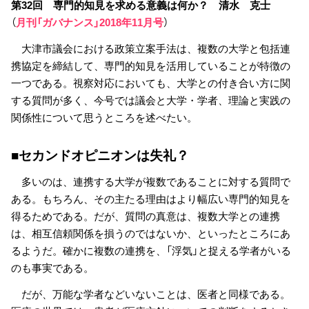
第32回 専門的知見を求める意義は何か？ 清水 克士
（
月刊「ガバナンス」2018年11月号
）
大津市議会における政策立案手法は、複数の大学と包括連
携協定を締結して、専門的知見を活用していることが特徴の
一つである。視察対応においても、大学との付き合い方に関
する質問が多く、今号では議会と大学・学者、理論と実践の
関係性について思うところを述べたい。
■セカンドオピニオンは失礼？
多いのは、連携する大学が複数であることに対する質問で
ある。もちろん、その主たる理由はより幅広い専門的知見を
得るためである。だが、質問の真意は、複数大学との連携
は、相互信頼関係を損うのではないか、といったところにあ
るようだ。確かに複数の連携を、「浮気」と捉える学者がいる
のも事実である。
だが、万能な学者などいないことは、医者と同様である。