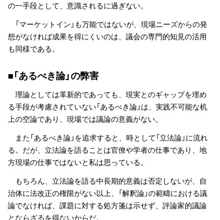
の一手段として、意識されるに過ぎない。
「マーケットイン」も万能ではないが、現場ニーズからの発
想がなければ成果を得にくいのは、議会の専門的知見の活用
も同様である。
■「あるべき論」の弊害
理論としては革新的であっても、現実とのギャップを埋め
る手段が考慮されていない「あるべき論」は、実践不可能な机
上の空論であり、現場では議論の意義がない。
また「あるべき論」を追求すると、時として「立法論」に流れ
る。だが、立法論を語ることは官僚や学者の仕事であり、地
方現場の仕事ではないと私は思っている。
もちろん、立法論を語る中長期的意義は否定しないが、自
治体に法改正の権限がない以上、「解釈論」の範疇における議
論でなければ、課題に対する処方箋は示せず、評論家的議論
とならざるを得ないからだ。