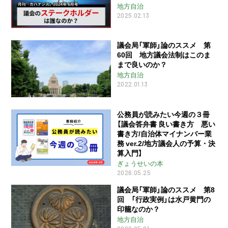
地方自治
2025.02.13
議会局「軍師」論のススメ 第
60回 地方議会法制はこのま
まで良いのか？
地方自治
2022.01.13
公務員が読みたい今週の３冊
【議会答弁書 良い書き方 悪い
書き方/自治体マイナンバー業
務 ver.2/地方議会人の予算・決
算入門】
ぎょうせいの本
2026.05.25
議会局「軍師」論のススメ 第8
回 「行政実例」は水戸黄門の
印籠なのか？
地方自治