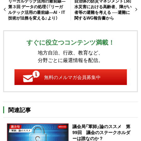
リーガルテック活用の最前線―
自治体の防災マネジメント［38］
第３回 データの処理（『リーガ
水災害における高齢者、障がい
ルテック活用の最前線―AI・IT
者等の避難を考える ──避難に
技術が法務を変える』より）
関するWG報告書から
すぐに役立つコンテンツ満載！
地方自治、行政、教育など、
分野ごとに厳選情報を配信。
無料のメルマガ会員募集中
関連記事
議会局「軍師」論のススメ 第
99回 議会のステークホルダ
ーは誰なのか？