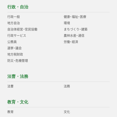
行政・自治
行政一般
健康
・
福祉
・
医療
地方自治
環境
自治体経営
・
官民協働
まちづくり
・
建築
行政サービス
農林水産
・
通信
公務員
労働
・
経済
選挙
・
議会
地方税財政
防災
・
危機管理
法曹・法務
法曹
法務
教育・文化
教育
文化