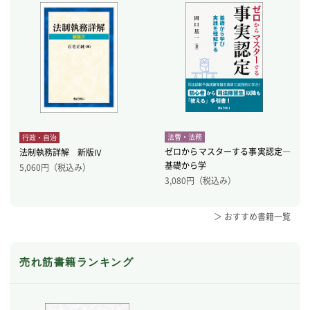
法曹・法務
行政・自治
ゼロからマスターする事実認定―
法制執務詳解 新版Ⅳ
基礎から学
5,060
円（税込み）
3,080
円（税込み）
＞ おすすめ書籍一覧
売れ筋書籍ランキング