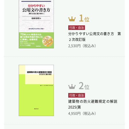
行政・自治
分かりやすい公用文の書き方 第
２次改訂版
2,530
円（税込み）
行政・自治
建築物の防火避難規定の解説
2025(第
4,950
円（税込み）