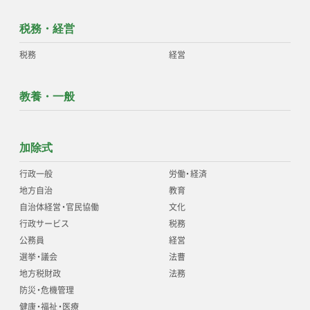
税務・経営
税務
経営
教養・一般
加除式
行政一般
労働
・
経済
地方自治
教育
自治体経営
・
官民協働
文化
行政サービス
税務
公務員
経営
選挙
・
議会
法曹
地方税財政
法務
防災
・
危機管理
健康
・
福祉
・
医療