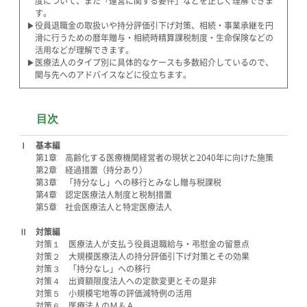
度について、また「運営に関する要件」などを正しく理解できま
す。
▶役員退職金の取扱いや持分評価引下げ対策、相続・事業承継を円
滑に行うための暦年贈与・相続時精算課税制度・生命保険などの
活用などが理解できます。
▶医療法人のタイプ別に具体的なケースも多数紹介しているので、
関与先へのアドバイスなどに役立ちます。
目次
Ⅰ 基本編
第1章 高齢化する医療機関経営者の現状と2040年に向けた施策
第2章 経過措置（持分あり）
第3章 「持分なし」への移行とみなし贈与税課税
第4章 認定医療法人制度と税制措置
第5章 社会医療法人と特定医療法人
Ⅱ 対策編
対策１ 医療法人が支払う役員退職給与・弔慰金の留意点
対策２ 大規模医療法人の持分評価引下げ対策とその効果
対策３ 「持分なし」への移行
対策４ 出資額限度法人への定款変更とその是非
対策５ 小規模宅地等の評価減特例の活用
対策６ 医療法人のＭ＆Ａ