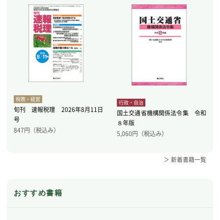
税務・経営
行政・自治
旬刊 速報税理 2026年8月11日
国土交通省機構関係法令集 令和
号
８年版
847
円（税込み）
5,060
円（税込み）
＞ 新着書籍一覧
おすすめ書籍