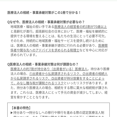
医療法人の相続・事業承継対策がこの1冊で分かる！
Qなぜ今、医療法人の相続・事業承継対策が必要なの？
地域医療・福祉の担い手である
医療法人の経営者の約3割が70歳以上
と高齢化が進行。超高齢社会の日本において、医療・福祉を継続的に
提供できる環境を整えることは、私たちの生活にとって必要不可欠。
そのため、持続的に地域医療・福祉サービスを提供し続けるために
は、医療法人の相続・事業承継が適切に行われる必要があり、
医療関
係者や関与先へのアドバイスを求められる税理士
などを中心に対応が
求められています。
Q医療法人の相続・事業承継対策は何が課題なの？
医療法人の約7割が持分あり（出資者がいる）医療法人
。持分あり医療
法人の場合、
①出資者から払戻請求されるリスク、②出資者の相続人
から払戻請求されるリスク、③出資者が持分放棄をすることによっ
て、みなし贈与税が課税されるリスク
といったリスクがあります。ま
た、持分あり医療法人の場合、相続をする際に莫大な相続税が課され
ます。これらは、医療法人にとって手元の資金が減少してしまい、経
営を脅かすこととなります。
【本書の特色】
▶持分あり→持分なしへの移行や移行を進める際の認定医療法人制