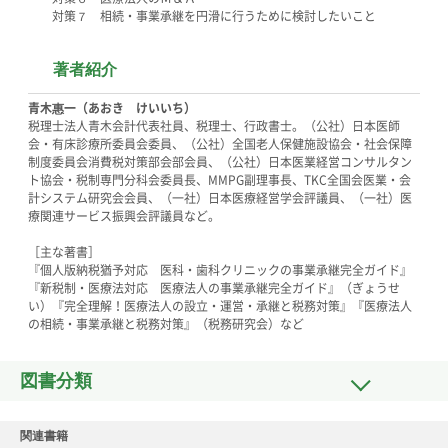
対策７ 相続・事業承継を円滑に行うために検討したいこと
著者紹介
青木惠一（あおき けいいち）
税理士法人青木会計代表社員、税理士、行政書士。（公社）日本医師
会・有床診療所委員会委員、（公社）全国老人保健施設協会・社会保障
制度委員会消費税対策部会部会員、（公社）日本医業経営コンサルタン
ト協会・税制専門分科会委員長、MMPG副理事長、TKC全国会医業・会
計システム研究会会員、（一社）日本医療経営学会評議員、（一社）医
療関連サービス振興会評議員など。
［主な著書］
『個人版納税猶予対応 医科・歯科クリニックの事業承継完全ガイド』
『新税制・医療法対応 医療法人の事業承継完全ガイド』（ぎょうせ
い）『完全理解！医療法人の設立・運営・承継と税務対策』『医療法人
の相続・事業承継と税務対策』（税務研究会）など
図書分類
関連書籍