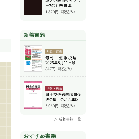
地方公務員ダイアリ
ー2027 B5判 黒
1,870
円（税込み）
新着書籍
税務・経営
旬刊 速報税理
2026年8月11日号
847
円（税込み）
行政・自治
国土交通省機構関係
法令集 令和８年版
5,060
円（税込み）
＞ 新着書籍一覧
おすすめ書籍