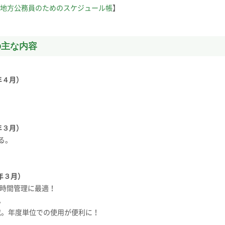
｜地方公務員のためのスケジュール帳
】
の主な内容
年４月）
年３月）
る。
8年３月）
 時間管理に最適！
。
掲載。年度単位での使用が便利に！