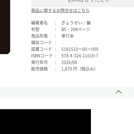
商品に関するお問合せはこちら
編著者名
ぎょうせい／編
判型
B5・208ページ
商品形態
単行本
雑誌コード
図書コード
5181510ー00ー000
ISBNコード
978-4-324-11619-7
発行年月
2026/08
販売価格
1,870 円（税込み）