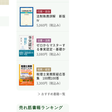
行政・自治
法制執務詳解 新版
Ⅳ
5,060
円（税込み）
法曹・法務
ゼロからマスターす
る事実認定―基礎か
ら学
3,080
円（税込み）
税務・経営
税理士実務質疑応答
集 100問100答
3,300
円（税込み）
＞ おすすめ書籍一覧
売れ筋書籍ランキング