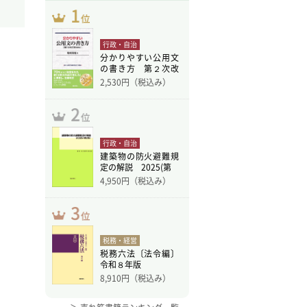
行政・自治
分かりやすい公用文
の書き方 第２次改
訂版
2,530
円（税込み）
行政・自治
建築物の防火避難規
定の解説 2025(第
4,950
円（税込み）
税務・経営
税務六法〔法令編〕
令和８年版
8,910
円（税込み）