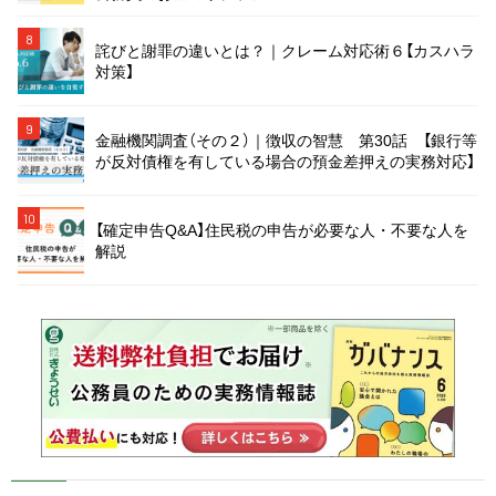
8
詫びと謝罪の違いとは？｜クレーム対応術６【カスハラ
対策】
9
金融機関調査（その２）｜徴収の智慧 第30話 【銀行等
が反対債権を有している場合の預金差押えの実務対応】
10
【確定申告Q&A】住民税の申告が必要な人・不要な人を
解説