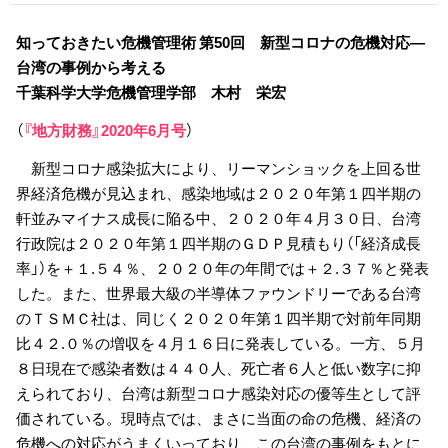
知っておきたい危機管理術 第50回 新型コロナの危機対応―
台湾の事例から考える
千葉科学大学危機管理学部 木村 栄宏
（
『地方財務』2020年6
月号
）
新型コロナ感染拡大により、リーマンショックを上回る世
界経済危機が見込まれ、感染地域は２０２０年第１四半期の
軒並みマイナス成長に陥る中、２０２０年４月３０日、台湾
行政院は２０２０年第１四半期のＧＤＰ見積もり（「経済成長
率」）を＋１.５４％、２０２０年の年間では＋２.３７％と発表
した。また、世界最大級の半導体ファウンドリーである台湾
のＴＳＭＣ社は、同じく２０２０年第１四半期で対前年同期
比４２.０％の増収を４月１６日に発表している。一方、５月
８日現在で感染者数は４４０人、死亡者６人と低い数字に抑
えられており、台湾は新型コロナ感染対応の優等生として評
価されている。現時点では、まさに当面の命の危機、経済の
危機への対応がうまくいっており、この台湾の事例をもとに