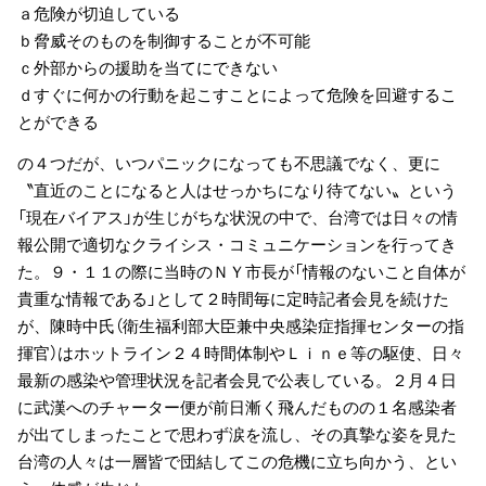
ａ危険が切迫している
ｂ脅威そのものを制御することが不可能
ｃ外部からの援助を当てにできない
ｄすぐに何かの行動を起こすことによって危険を回避するこ
とができる
の４つだが、いつパニックになっても不思議でなく、更に
〝直近のことになると人はせっかちになり待てない〟という
「現在バイアス」が生じがちな状況の中で、台湾では日々の情
報公開で適切なクライシス・コミュニケーションを行ってき
た。９・１１の際に当時のＮＹ市長が「情報のないこと自体が
貴重な情報である」として２時間毎に定時記者会見を続けた
が、陳時中氏（衛生福利部大臣兼中央感染症指揮センターの指
揮官）はホットライン２４時間体制やＬｉｎｅ等の駆使、日々
最新の感染や管理状況を記者会見で公表している。２月４日
に武漢へのチャーター便が前日漸く飛んだものの１名感染者
が出てしまったことで思わず涙を流し、その真摯な姿を見た
台湾の人々は一層皆で団結してこの危機に立ち向かう、とい