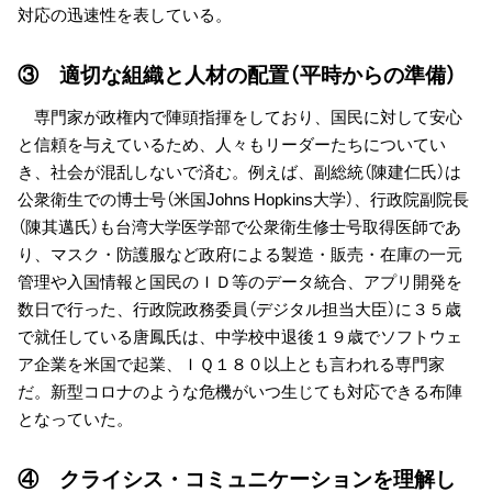
対応の迅速性を表している。
③ 適切な組織と人材の配置（平時からの準備）
専門家が政権内で陣頭指揮をしており、国民に対して安心
と信頼を与えているため、人々もリーダーたちについてい
き、社会が混乱しないで済む。例えば、副総統（陳建仁氏）は
公衆衛生での博士号（米国Johns Hopkins大学）、行政院副院長
（陳其邁氏）も台湾大学医学部で公衆衛生修士号取得医師であ
り、マスク・防護服など政府による製造・販売・在庫の一元
管理や入国情報と国民のＩＤ等のデータ統合、アプリ開発を
数日で行った、行政院政務委員（デジタル担当大臣）に３５歳
で就任している唐鳳氏は、中学校中退後１９歳でソフトウェ
ア企業を米国で起業、ＩＱ１８０以上とも言われる専門家
だ。新型コロナのような危機がいつ生じても対応できる布陣
となっていた。
④ クライシス・コミュニケーションを理解し