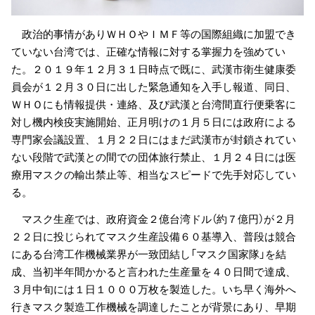
政治的事情がありＷＨＯやＩＭＦ等の国際組織に加盟でき
ていない台湾では、正確な情報に対する掌握力を強めてい
た。２０１９年１２月３１日時点で既に、武漢市衛生健康委
員会が１２月３０日に出した緊急通知を入手し報道、同日、
ＷＨＯにも情報提供・連絡、及び武漢と台湾間直行便乗客に
対し機内検疫実施開始、正月明けの１月５日には政府による
専門家会議設置、１月２２日にはまだ武漢市が封鎖されてい
ない段階で武漢との間での団体旅行禁止、１月２４日には医
療用マスクの輸出禁止等、相当なスピードで先手対応してい
る。
マスク生産では、政府資金２億台湾ドル（約７億円）が２月
２２日に投じられてマスク生産設備６０基導入、普段は競合
にある台湾工作機械業界が一致団結し「マスク国家隊」を結
成、当初半年間かかると言われた生産量を４０日間で達成、
３月中旬には１日１０００万枚を製造した。いち早く海外へ
行きマスク製造工作機械を調達したことが背景にあり、早期