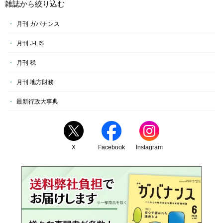
雑誌から絞り込む
月刊 ガバナンス
月刊 J-LIS
月刊 税
月刊 地方財務
最新行政大事典
X
Facebook
Instagram