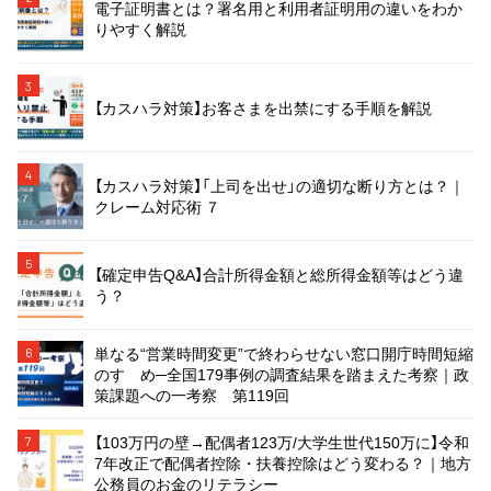
電子証明書とは？署名用と利用者証明用の違いをわか
りやすく解説
3
【カスハラ対策】お客さまを出禁にする手順を解説
4
【カスハラ対策】「上司を出せ」の適切な断り方とは？｜
クレーム対応術 ７
5
【確定申告Q&A】合計所得金額と総所得金額等はどう違
う？
単なる“営業時間変更”で終わらせない窓口開庁時間短縮
6
のすゝめ─全国179事例の調査結果を踏まえた考察｜政
策課題への一考察 第119回
【103万円の壁→配偶者123万/大学生世代150万に】令和
7
7年改正で配偶者控除・扶養控除はどう変わる？｜地方
公務員のお金のリテラシー