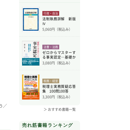
行政・自治
法制執務詳解 新版
Ⅳ
5,060
円（税込み）
法曹・法務
ゼロからマスターす
る事実認定―基礎か
ら学
3,080
円（税込み）
税務・経営
税理士実務質疑応答
集 100問100答
3,300
円（税込み）
う／
＞ おすすめ書籍一覧
売れ筋書籍ランキング