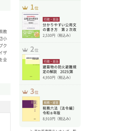
行政・自治
分かりやすい公用文
の書き方 第２次改
県教
訂版
2,530
円（税込み）
岱小
プク
イザ
を全
行政・自治
建築物の防火避難規
定の解説 2025(第
4,950
円（税込み）
税務・経営
税務六法〔法令編〕
令和８年版
8,910
円（税込み）