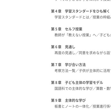
第 4 章 学習スタンダードをひも解く
学習スタンダードとは／授業の枠組
第 5 章 セルフ授業
教師が「教えない授業」へ／子ども
第 6 章 見通し
再度の見通し／同意を求めながら話
第 7 章 学び合い方法
考察方法一覧／子供が主体的に活用
第 8 章 子ども主体の学習モデル
国語科での主体的な学び／算数・数
第 9 章 主体的な学び
板書とノートの一体化／授業進行係