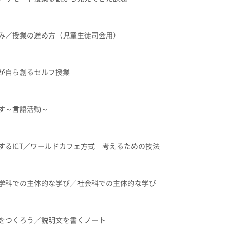
み／授業の進め方（児童生徒司会用）
が自ら創るセルフ授業
す～言語活動～
するICT／ワールドカフェ方式 考えるための技法
学科での主体的な学び／社会科での主体的な学び
をつくろう／説明文を書くノート