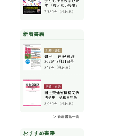
子どもが自ら学びだ
す 「教えない授業」
を
2,750
円（税込み）
新着書籍
税務・経営
旬刊 速報税理
2026年8月11日号
847
円（税込み）
行政・自治
国土交通省機構関係
法令集 令和８年版
5,060
円（税込み）
＞ 新着書籍一覧
おすすめ書籍