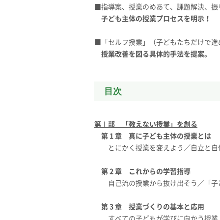
■指導案、授業のめあて、課題解決、振
子ども主体の授業プロセスを明示！
■「セルフ授業」（子どもたちだけで進
授業改善を図る具体的手法を提案。
目次
第Ⅰ部 「教えない授業」を創る
第 1 章 真に子ども主体の授業とは
とにかく授業を変えよう／自立と自
第 2 章 これからの学習指導
自己流の授業から抜け出そう／「子
第 3 章 授業づくりの基本と応用
すべての子どもが学びに向かう授業