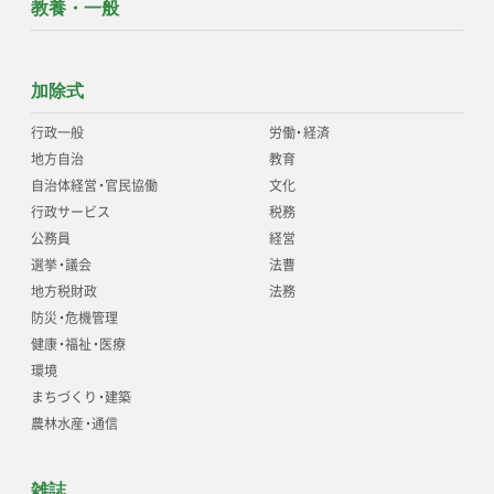
教養・一般
加除式
行政一般
労働
・
経済
地方自治
教育
自治体経営
・
官民協働
文化
行政サービス
税務
公務員
経営
選挙
・
議会
法曹
地方税財政
法務
防災
・
危機管理
健康
・
福祉
・
医療
環境
まちづくり
・
建築
農林水産
・
通信
雑誌