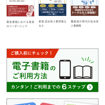
職員減少時代の自治体
新版 自治体人事評価Ｑ
緊急事態における首長
人事戦略
＆Ａ
のリーダーシップ