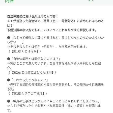
内容
自治体業務におけるAI活用の入門書！
ＡＩが普及した自治体で、職員（窓口・電話対応）に求められるものと
は？
予備知識のない方でもAI、RPAについてわかりやすく解説します。
●「ＡＩって最近よく耳にするけれど、実はどんなものなのかよくわか
らない……」
⇒そもそもＡＩとは何か（何者か）、から解き明かします。
（【第1章 AIとは何か】）
●「自治体業務とは関係ないのでは？」
⇒実はここまで進んでいます、を具体的な取組や導入事例とともに紹
介。
（【第2章 自治体におけるAI活用】）
●「これから先どうなるの？」
⇒先行する民間の各種取組や導入事例を分析し、その傾向から近未来を
予測。
（【第3章 AI活用の可能性】）
●「職員の仕事はどうなるの？ＡＩにとってかわられてしまうの？」
⇒ＡＩが普及した中で必要とされる職員像（能力・資質）を提示しま
す。