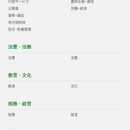
行政サービス
農林水産
・
通信
公務員
労働
・
経済
選挙
・
議会
地方税財政
防災
・
危機管理
法曹・法務
法曹
法務
教育・文化
教育
文化
税務・経営
税務
経営