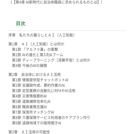
（【第4章 AI新時代に自治体職員に求められるものとは】）
目次
序章 私たちの暮らしとＡＩ（人工知能）
第1章 ＡＩ（人工知能）とは何か
第1節 「アルファ碁」の衝撃
第2節 AIの進化と第3次AIブーム
第3節 ディープラーニング（深層学習）とは何か
第4節 今後のAIの展開
第2章 自治体におけるＡＩ活用
第1節 情報提供型チャットボットAI
第2節 会議録作成、要約作業のAI
第3節 定型業務の自動化にRPAやAI活用
第4節 災害情報要約AI
第5節 道路補修効率化AI
第6節 職員業務支援AI
第7節 保育所マッチングAI
第8節 介護保険サービス利用者のケアプラン作り
第9節 過疎地域での御用聞きAI
第3章 ＡＩ活用の可能性