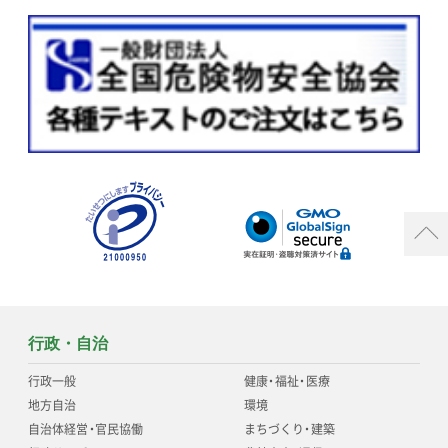
行政・自治
行政一般
健康
・
福祉
・
医療
地方自治
環境
自治体経営
・
官民協働
まちづくり
・
建築