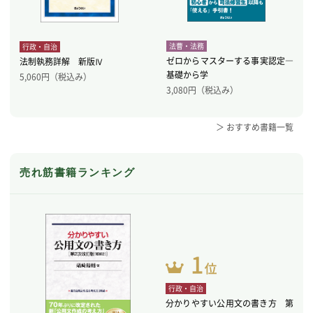
法曹・法務
行政・自治
ゼロからマスターする事実認定―
法制執務詳解 新版Ⅳ
基礎から学
5,060
円（税込み）
3,080
円（税込み）
＞ おすすめ書籍一覧
売れ筋書籍ランキング
行政・自治
分かりやすい公用文の書き方 第