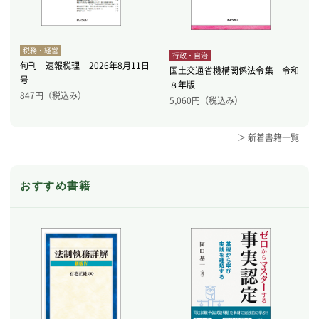
税務・経営
行政・自治
旬刊 速報税理 2026年8月11日
国土交通省機構関係法令集 令和
号
８年版
847
円（税込み）
5,060
円（税込み）
＞ 新着書籍一覧
おすすめ書籍