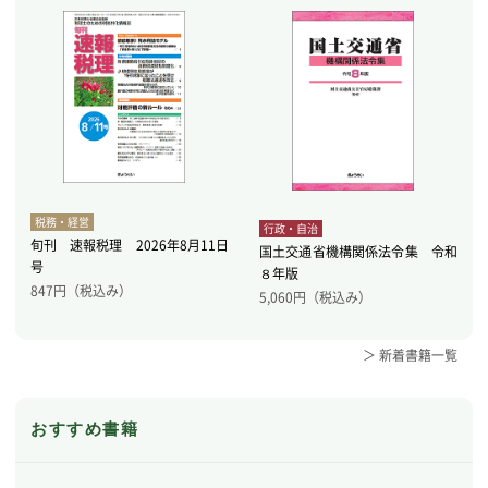
税務・経営
行政・自治
旬刊 速報税理 2026年8月11日
国土交通省機構関係法令集 令和
号
８年版
847
円（税込み）
5,060
円（税込み）
＞ 新着書籍一覧
おすすめ書籍