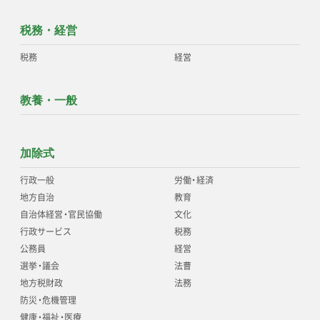
税務・経営
税務
経営
教養・一般
加除式
行政一般
労働
・
経済
地方自治
教育
自治体経営
・
官民協働
文化
行政サービス
税務
公務員
経営
選挙
・
議会
法曹
地方税財政
法務
防災
・
危機管理
健康
・
福祉
・
医療