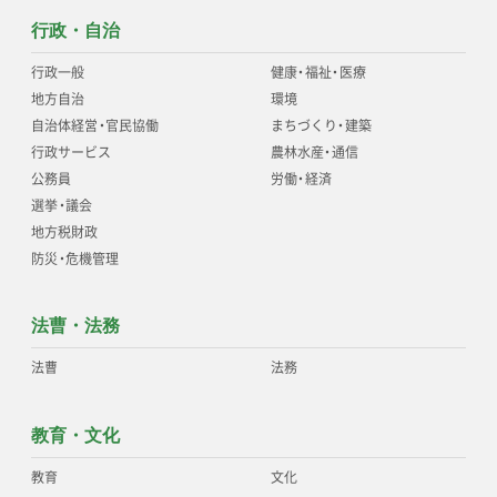
行政・自治
行政一般
健康
・
福祉
・
医療
地方自治
環境
自治体経営
・
官民協働
まちづくり
・
建築
行政サービス
農林水産
・
通信
公務員
労働
・
経済
選挙
・
議会
地方税財政
防災
・
危機管理
法曹・法務
法曹
法務
教育・文化
教育
文化