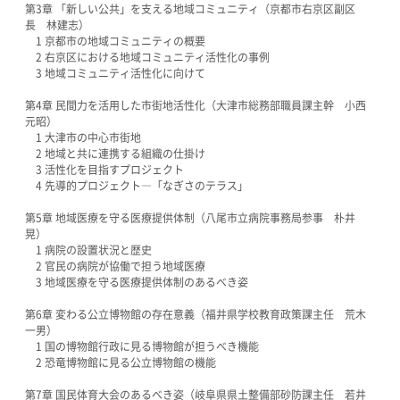
第3章 「新しい公共」を支える地域コミュニティ（京都市右京区副区
長 林建志）
1 京都市の地域コミュニティの概要
2 右京区における地域コミュニティ活性化の事例
3 地域コミュニティ活性化に向けて
第4章 民間力を活用した市街地活性化（大津市総務部職員課主幹 小西
元昭）
1 大津市の中心市街地
2 地域と共に連携する組織の仕掛け
3 活性化を目指すプロジェクト
4 先導的プロジェクト―「なぎさのテラス」
第5章 地域医療を守る医療提供体制（八尾市立病院事務局参事 朴井
晃）
1 病院の設置状況と歴史
2 官民の病院が協働で担う地域医療
3 地域医療を守る医療提供体制のあるべき姿
第6章 変わる公立博物館の存在意義（福井県学校教育政策課主任 荒木
一男）
1 国の博物館行政に見る博物館が担うべき機能
2 恐竜博物館に見る公立博物館の機能
第7章 国民体育大会のあるべき姿（岐阜県県土整備部砂防課主任 若井