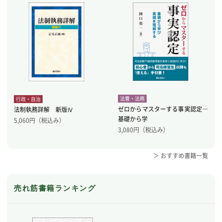
法曹・法務
行政・自治
ゼロからマスターする事実認定―
法制執務詳解 新版Ⅳ
基礎から学
5,060
円（税込み）
3,080
円（税込み）
＞ おすすめ書籍一覧
売れ筋書籍ランキング