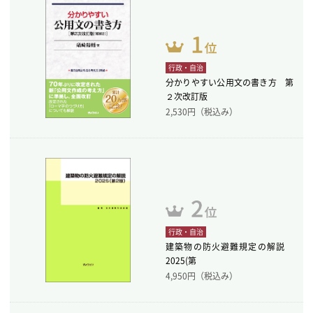
行政・自治
分かりやすい公用文の書き方 第
２次改訂版
2,530
円（税込み）
行政・自治
建築物の防火避難規定の解説
2025(第
4,950
円（税込み）