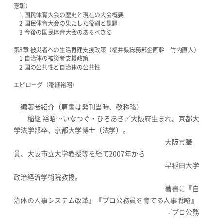
憲彰）
1 国民体育大会の歴史と現在の大会概要
2 国民体育大会の果たした役割と課題
3 今後の国民体育大会のあるべき姿
第8章 被災者への生活再建支援政策（福井県総務部企画幹 竹内直人）
1 自治体の被災者支援政策
2 国の公共性と自治体の公共性
エピローグ（稲継裕昭）
編著者紹介（肩書は発刊当時、敬称略）
稲継 裕昭…いなつぐ・ひろあき／大阪府生まれ。京都大
学法学部卒、京都大学博士（法学）。
大阪市職
員、大阪市立大学教授等を経て2007年から
早稲田大学
政治経済学術院教授。
著書に『自
治体の人事システム改革』『プロ公務員を育てる人事戦略』
『プロ公務