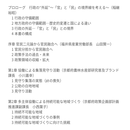
プロローグ 行政の“外延”〜「官」と「民」の境界線を考える〜（稲継
裕昭）
1 行政の守備範囲
2 地方政府の守備範囲─歴史的変遷と国による違い
3 行政の外延―「官」と「民」との境界
4 本書の構成
序章 官民二元論から官民融合へ（福井県産業労働部長 山田賢一）
1 官民分担から官民融合へ
2 政策手法の過去・未来
3 政策領域の収縮・拡大
第1章 協働による集落見守り活動（京都府農林水産部研究普及ブランド
課長 小川嘉幸）
1 見守り集落の実態（絆の喪失）
2 公助の白地地域
3 見守り活動
第2章 多主体協働による持続可能な地域づくり（京都府政策企画部計画
推進課副課長 小西葉子）
1 持続不可能な地域
2 持続可能な地域づくりの事例
3 持続可能な地域づくりに向けた挑戦