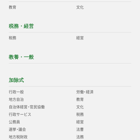
教育
文化
税務・経営
税務
経営
教養・一般
加除式
行政一般
労働
・
経済
地方自治
教育
自治体経営
・
官民協働
文化
行政サービス
税務
公務員
経営
選挙
・
議会
法曹
地方税財政
法務