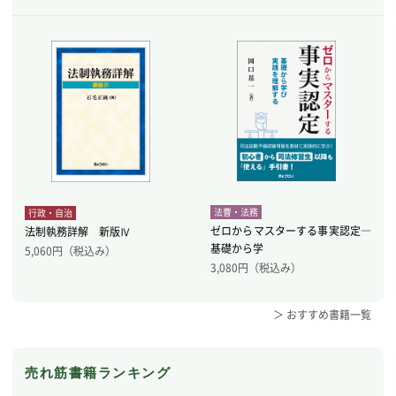
法曹・法務
行政・自治
ゼロからマスターする事実認定―
法制執務詳解 新版Ⅳ
基礎から学
5,060
円（税込み）
3,080
円（税込み）
＞ おすすめ書籍一覧
売れ筋書籍ランキング