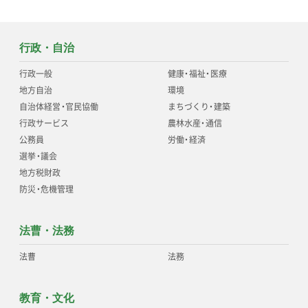
行政・自治
行政一般
健康
・
福祉
・
医療
地方自治
環境
自治体経営
・
官民協働
まちづくり
・
建築
行政サービス
農林水産
・
通信
公務員
労働
・
経済
選挙
・
議会
地方税財政
防災
・
危機管理
法曹・法務
法曹
法務
教育・文化