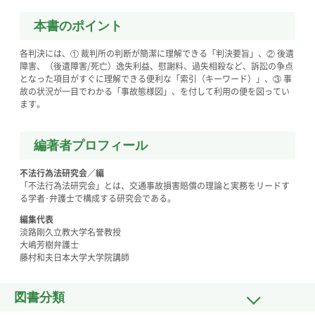
本書のポイント
各判決には、① 裁判所の判断が簡潔に理解できる「判決要旨」、② 後遺
障害、（後遺障害/死亡）逸失利益、慰謝料、過失相殺など、訴訟の争点
となった項目がすぐに理解できる便利な「索引（キーワード）」、③ 事
故の状況が一目でわかる「事故態様図」、を付して利用の便を図ってい
ます。
編著者プロフィール
不法行為法研究会／編
「不法行為法研究会」とは、交通事故損害賠償の理論と実務をリードす
る学者･弁護士で構成する研究会である。
編集代表
淡路剛久立教大学名誉教授
大嶋芳樹弁護士
藤村和夫日本大学大学院講師
図書分類