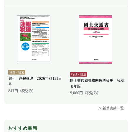
税務・経営
行政・自治
旬刊 速報税理 2026年8月11日
国土交通省機構関係法令集 令和
号
８年版
847
円（税込み）
5,060
円（税込み）
＞ 新着書籍一覧
おすすめ書籍