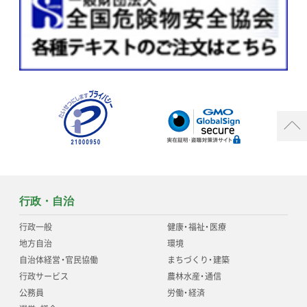
行政・自治
行政一般
健康
・
福祉
・
医療
地方自治
環境
自治体経営
・
官民協働
まちづくり
・
建築
行政サービス
農林水産
・
通信
公務員
労働
・
経済