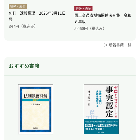
税務・経営
行政・自治
旬刊 速報税理 2026年8月11日
国土交通省機構関係法令集 令和
号
８年版
847
円（税込み）
5,060
円（税込み）
＞ 新着書籍一覧
おすすめ書籍