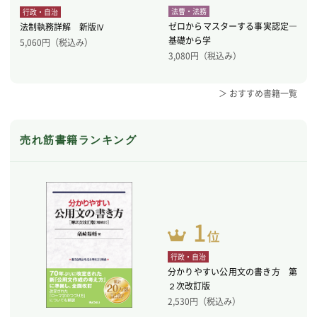
法曹・法務
行政・自治
ゼロからマスターする事実認定―
法制執務詳解 新版Ⅳ
基礎から学
5,060
円（税込み）
3,080
円（税込み）
＞ おすすめ書籍一覧
売れ筋書籍ランキング
行政・自治
分かりやすい公用文の書き方 第
２次改訂版
2,530
円（税込み）