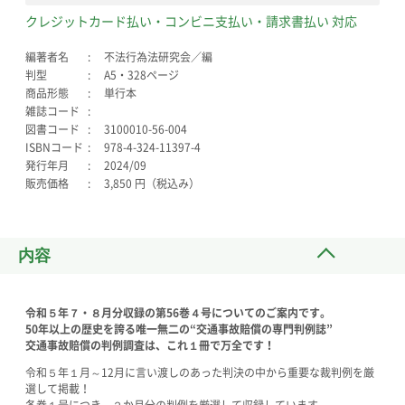
クレジットカード払い・コンビニ支払い・請求書払い 対応
編著者名
不法行為法研究会／編
判型
A5・328ページ
商品形態
単行本
雑誌コード
図書コード
3100010-56-004
ISBNコード
978-4-324-11397-4
発行年月
2024/09
販売価格
3,850 円（税込み）
内容
令和５年７・８月分収録の第56巻４号についてのご案内です。
50年以上の歴史を誇る唯一無二の“交通事故賠償の専門判例誌”
交通事故賠償の判例調査は、これ１冊
で万全です！
令和５年１月～12月に言い渡しのあった判決の中から重要な裁判例を厳
選して掲載！