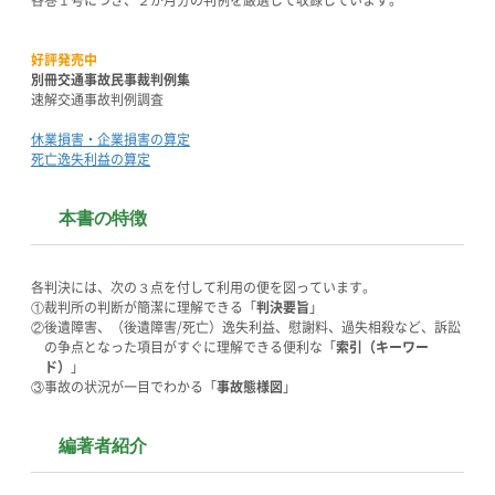
各巻１号につき、２か月分の判例を厳選して収録しています。
好評発売中
別冊交通事故民事裁判例集
速解交通事故判例調査
休業損害・企業損害の算定
死亡逸失利益の算定
本書の特徴
各判決には、次の３点を付して利用の便を図っています。
①裁判所の判断が簡潔に理解できる「
判決要旨
」
②後遺障害、（後遺障害/死亡）逸失利益、慰謝料、過失相殺など、訴訟
の争点となった項目がすぐに理解できる便利な「
索引（キーワー
ド）
」
③事故の状況が一目でわかる「
事故態様図
」
編著者紹介