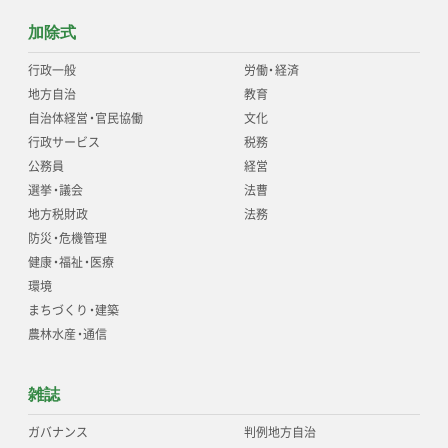
加除式
行政一般
労働
・
経済
地方自治
教育
自治体経営
・
官民協働
文化
行政サービス
税務
公務員
経営
選挙
・
議会
法曹
地方税財政
法務
防災
・
危機管理
健康
・
福祉
・
医療
環境
まちづくり
・
建築
農林水産
・
通信
雑誌
ガバナンス
判例地方自治