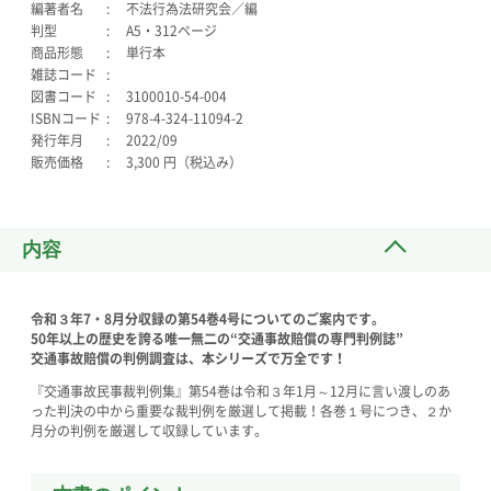
編著者名
不法行為法研究会／編
判型
A5・312ページ
商品形態
単行本
雑誌コード
図書コード
3100010-54-004
ISBNコード
978-4-324-11094-2
発行年月
2022/09
販売価格
3,300 円（税込み）
内容
令和３年7・8月分収録の第54巻4号についてのご案内です。
50年以上の歴史を誇る唯一無二の“交通事故賠償の専門判例誌”
交通事故賠償の判例調査は、本シリーズで万全です！
『交通事故民事裁判例集』第54巻は令和３年1月～12月に言い渡しのあ
った判決の中から重要な裁判例を厳選して掲載！各巻１号につき、２か
月分の判例を厳選して収録しています。