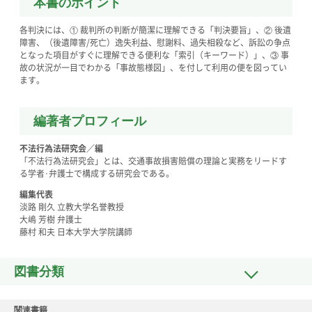
本書のポイント
各判決には、① 裁判所の判断が簡潔に理解できる「判決要旨」、② 後遺
障害、（後遺障害/死亡）逸失利益、慰謝料、過失相殺など、訴訟の争点
となった項目がすぐに理解できる便利な「索引（キーワード）」、③ 事
故の状況が一目でわかる「事故態様図」、を付して利用の便を図ってい
ます。
編著者プロフィール
不法行為法研究会／編
「不法行為法研究会」とは、交通事故損害賠償の理論と実務をリードす
る学者･弁護士で構成する研究会である。
編集代表
淡路 剛久 立教大学名誉教授
大嶋 芳樹 弁護士
藤村 和夫 日本大学大学院講師
図書分類
関連書籍