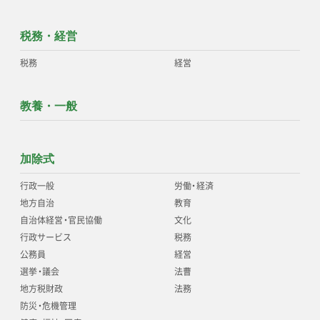
税務・経営
税務
経営
教養・一般
加除式
行政一般
労働
・
経済
地方自治
教育
自治体経営
・
官民協働
文化
行政サービス
税務
公務員
経営
選挙
・
議会
法曹
地方税財政
法務
防災
・
危機管理