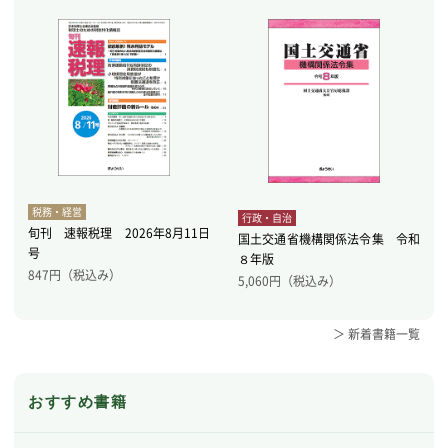
税務・経営
行政・自治
旬刊 速報税理 2026年8月11日
国土交通省機構関係法令集 令和
号
８年版
847
円（税込み）
5,060
円（税込み）
＞ 新着書籍一覧
おすすめ書籍