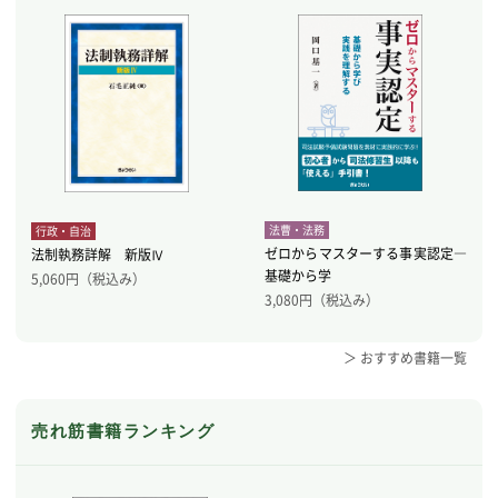
法曹・法務
行政・自治
ゼロからマスターする事実認定―
法制執務詳解 新版Ⅳ
基礎から学
5,060
円（税込み）
3,080
円（税込み）
＞ おすすめ書籍一覧
売れ筋書籍ランキング