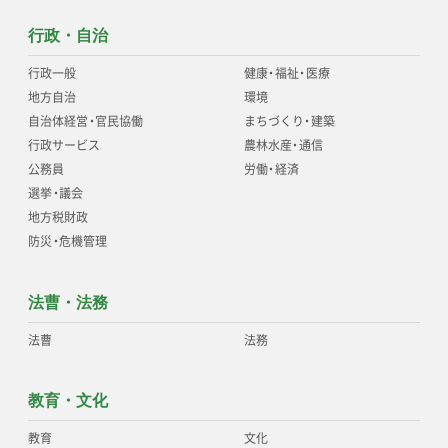
行政・自治
行政一般
健康
・
福祉
・
医療
地方自治
環境
自治体経営
・
官民協働
まちづくり
・
建築
行政サービス
農林水産
・
通信
公務員
労働
・
経済
選挙
・
議会
地方税財政
防災
・
危機管理
法曹・法務
法曹
法務
教育・文化
教育
文化