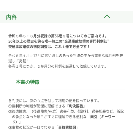
内容
令和５年５・６月分収録の第56巻３号についてのご案内です。
50年以上の歴史を誇る唯一無二の“交通事故賠償の専門判例誌”
交通事故賠償の判例調査は、これ１冊で万全です！
令和５年１月～12月に言い渡しのあった判決の中から重要な裁判例を厳
選して掲載！
各巻１号につき、２か月分の判例を厳選して収録しています。
本書の特徴
各判決には、次の３点を付して利用の便を図っています。
①裁判所の判断が簡潔に理解できる「
判決要旨
」
②後遺障害、（後遺障害/死亡）逸失利益、慰謝料、過失相殺など、訴訟
の争点となった項目がすぐに理解できる便利な「
索引（キーワー
ド）
」
③事故の状況が一目でわかる「
事故態様図
」