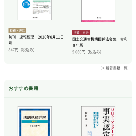
税務・経営
行政・自治
旬刊 速報税理 2026年8月11日
国土交通省機構関係法令集 令和
号
８年版
847
円（税込み）
5,060
円（税込み）
＞ 新着書籍一覧
おすすめ書籍