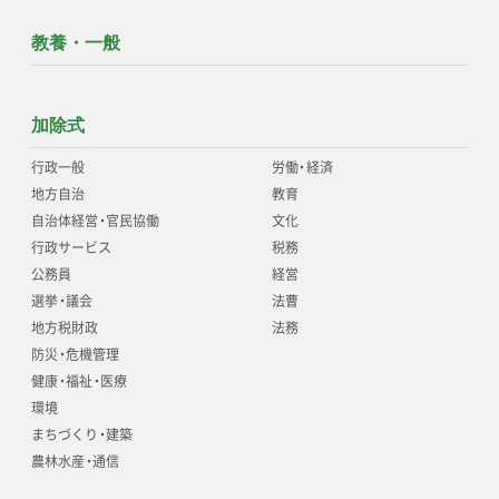
教養・一般
加除式
行政一般
労働
・
経済
地方自治
教育
自治体経営
・
官民協働
文化
行政サービス
税務
公務員
経営
選挙
・
議会
法曹
地方税財政
法務
防災
・
危機管理
健康
・
福祉
・
医療
環境
まちづくり
・
建築
農林水産
・
通信