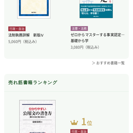
法曹・法務
行政・自治
ゼロからマスターする事実認定―
法制執務詳解 新版Ⅳ
基礎から学
5,060
円（税込み）
3,080
円（税込み）
＞ おすすめ書籍一覧
売れ筋書籍ランキング
行政・自治