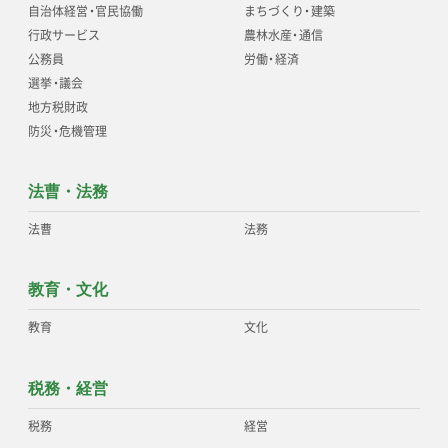
自治体経営
・
官民協働
まちづくり
・
建築
行政サービス
農林水産
・
通信
公務員
労働
・
経済
選挙
・
議会
地方税財政
防災
・
危機管理
法曹・法務
法曹
法務
教育・文化
教育
文化
税務・経営
税務
経営