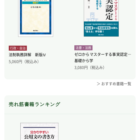
法曹・法務
行政・自治
ゼロからマスターする事実認定―
法制執務詳解 新版Ⅳ
基礎から学
5,060
円（税込み）
3,080
円（税込み）
＞ おすすめ書籍一覧
売れ筋書籍ランキング