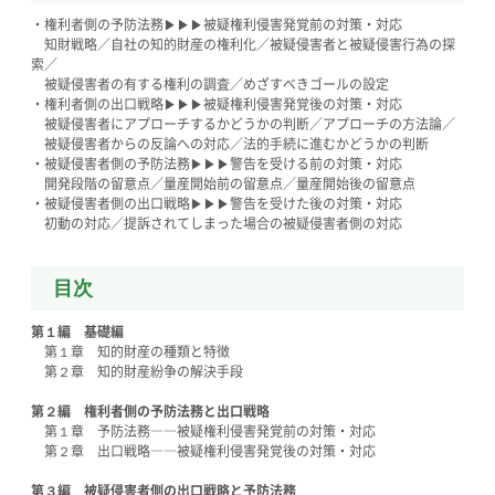
・権利者側の予防法務▶▶▶被疑権利侵害発覚前の対策・対応
知財戦略／自社の知的財産の権利化／被疑侵害者と被疑侵害行為の探
索／
被疑侵害者の有する権利の調査／めざすべきゴールの設定
・権利者側の出口戦略▶▶▶被疑権利侵害発覚後の対策・対応
被疑侵害者にアプローチするかどうかの判断／アプローチの方法論／
被疑侵害者からの反論への対応／法的手続に進むかどうかの判断
・被疑侵害者側の予防法務▶▶▶警告を受ける前の対策・対応
開発段階の留意点／量産開始前の留意点／量産開始後の留意点
・被疑侵害者側の出口戦略▶▶▶警告を受けた後の対策・対応
初動の対応／提訴されてしまった場合の被疑侵害者側の対応
目次
第１編 基礎編
第１章 知的財産の種類と特徴
第２章 知的財産紛争の解決手段
第２編 権利者側の予防法務と出口戦略
第１章 予防法務――被疑権利侵害発覚前の対策・対応
第２章 出口戦略――被疑権利侵害発覚後の対策・対応
第３編 被疑侵害者側の出口戦略と予防法務