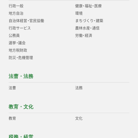
行政一般
健康
・
福祉
・
医療
地方自治
環境
自治体経営
・
官民協働
まちづくり
・
建築
行政サービス
農林水産
・
通信
公務員
労働
・
経済
選挙
・
議会
地方税財政
防災
・
危機管理
法曹・法務
法曹
法務
教育・文化
教育
文化
税務・経営