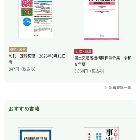
税務・経営
行政・自治
旬刊 速報税理 2026年8月11日
国土交通省機構関係法令集 令和
号
８年版
847
円（税込み）
5,060
円（税込み）
＞ 新着書籍一覧
おすすめ書籍