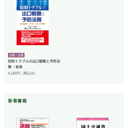
法曹・法務
知財トラブルの出口戦略と予防法
務 ―紛争
4,180
円（税込み）
新着書籍