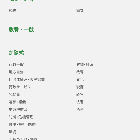
税務
経営
教養・一般
加除式
行政一般
労働
・
経済
地方自治
教育
自治体経営
・
官民協働
文化
行政サービス
税務
公務員
経営
選挙
・
議会
法曹
地方税財政
法務
防災
・
危機管理
健康
・
福祉
・
医療
環境
まちづくり
・
建築