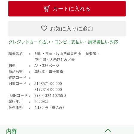
カートに入れる
お気に入りに追加
クレジットカード払い・コンビニ支払い・請求書払い 対応
編著者名
阿部・井窪・片山法律事務所 服部 誠・
中村 閑・大西ひとみ／著
判型
A5・336ページ
商品形態
単行本・電子書籍
雑誌コード
図書コード
5108571-00-000
8172314-00-000
ISBNコード
978-4-324-10755-3
発行年月
2020/05
販売価格
4,180 円（税込み）
内容