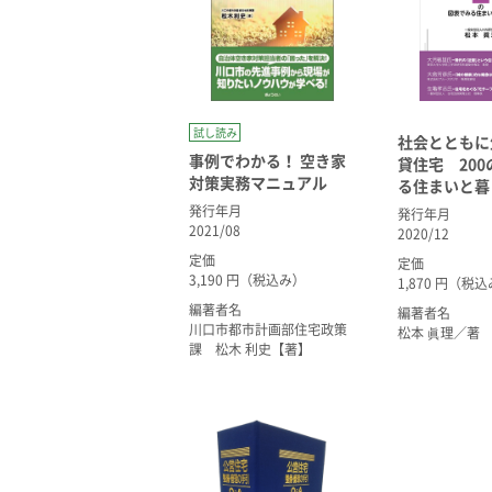
試し読み
社会とともに
事例でわかる！ 空き家
貸住宅 20
対策実務マニュアル
る住まいと暮
発行年月
発行年月
2021/08
2020/12
定価
定価
3,190 円（税込み）
1,870 円（税
編著者名
編著者名
川口市都市計画部住宅政策
松本 眞理／著
課 松木 利史【著】