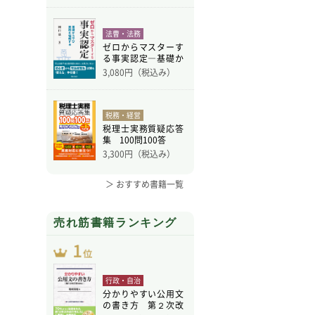
法曹・法務
ゼロからマスターす
る事実認定―基礎か
ら学
3,080
円（税込み）
税務・経営
税理士実務質疑応答
集 100問100答
3,300
円（税込み）
＞ おすすめ書籍一覧
売れ筋書籍ランキング
行政・自治
分かりやすい公用文
の書き方 第２次改