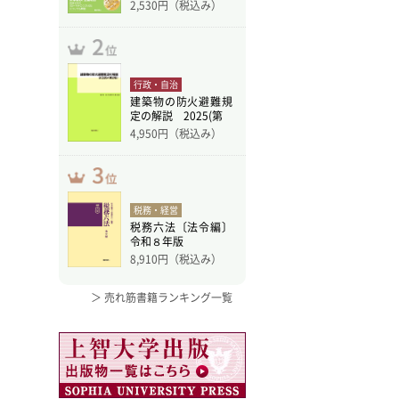
訂版
2,530
円（税込み）
行政・自治
建築物の防火避難規
定の解説 2025(第
4,950
円（税込み）
税務・経営
税務六法〔法令編〕
令和８年版
8,910
円（税込み）
＞ 売れ筋書籍ランキング一覧