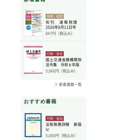
税務・経営
旬刊 速報税理
2026年8月11日号
847
円（税込み）
行政・自治
国土交通省機構関係
法令集 令和８年版
5,060
円（税込み）
＞ 新着書籍一覧
おすすめ書籍
行政・自治
法制執務詳解 新版
Ⅳ
5,060
円（税込み）