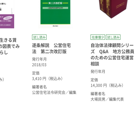
試し読み
在庫僅少
試し読み
生きる賃
逐条解説 公営住宅
自治体法律顧問シリー
0の図表でみ
法 第二次改訂版
ズ Q&A 地方公務員
らし
のための公営住宅運営
発行年月
相談
2018/03
発行年月
定価
3,410 円（税込み）
込み）
定価
14,300 円（税込み）
編著者名
公営住宅法令研究会／編集
編著者名
大場民男／編集代表