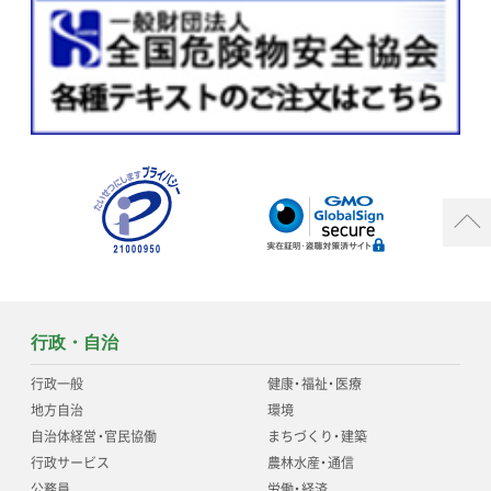
行政・自治
行政一般
健康
・
福祉
・
医療
地方自治
環境
自治体経営
・
官民協働
まちづくり
・
建築
行政サービス
農林水産
・
通信
公務員
労働
・
経済