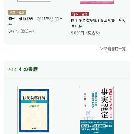
税務・経営
行政・自治
旬刊 速報税理 2026年8月11日
国土交通省機構関係法令集 令和
号
８年版
847
円（税込み）
5,060
円（税込み）
＞ 新着書籍一覧
おすすめ書籍