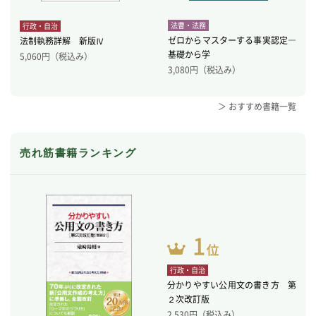
法曹・法務
行政・自治
ゼロからマスターする事実認定―
法制執務詳解 新版Ⅳ
基礎から学
5,060
円（税込み）
3,080
円（税込み）
＞ おすすめ書籍一覧
売れ筋書籍ランキング
行政・自治
分かりやすい公用文の書き方 第
２次改訂版
2,530
円（税込み）