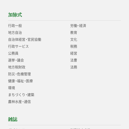
加除式
行政一般
労働
・
経済
地方自治
教育
自治体経営
・
官民協働
文化
行政サービス
税務
公務員
経営
選挙
・
議会
法曹
地方税財政
法務
防災
・
危機管理
健康
・
福祉
・
医療
環境
まちづくり
・
建築
農林水産
・
通信
雑誌