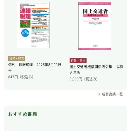
税務・経営
行政・自治
旬刊 速報税理 2026年8月11日
国土交通省機構関係法令集 令和
号
８年版
847
円（税込み）
5,060
円（税込み）
＞ 新着書籍一覧
おすすめ書籍