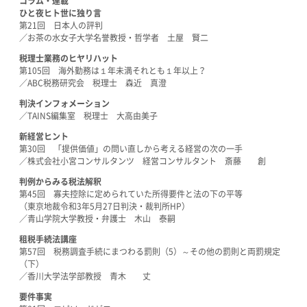
コラム・連載
ひと夜ヒト世に独り言
第21回 日本人の評判
／お茶の水女子大学名誉教授・哲学者 土屋 賢二
税理士業務のヒヤリハット
第105回 海外勤務は１年未満それとも１年以上？
／ABC税務研究会 税理士 森近 真澄
判決インフォメーション
／TAINS編集室 税理士 大高由美子
新経営ヒント
第30回 「提供価値」の問い直しから考える経営の次の一手
／株式会社小宮コンサルタンツ 経営コンサルタント 斎藤 創
判例からみる税法解釈
第45回 寡夫控除に定められていた所得要件と法の下の平等
（東京地裁令和3年5月27日判決・裁判所HP）
／青山学院大学教授・弁護士 木山 泰嗣
租税手続法講座
第57回 税務調査手続にまつわる罰則（5）～その他の罰則と両罰規定
（下）
／香川大学法学部教授 青木 丈
要件事実