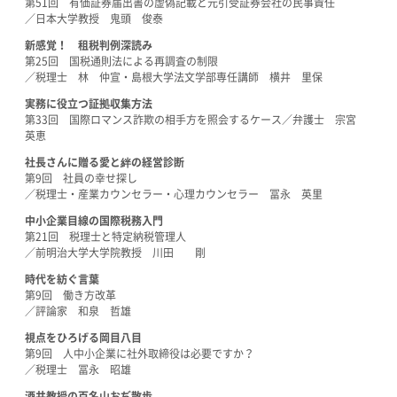
第51回 有価証券届出書の虚偽記載と元引受証券会社の民事責任
／日本大学教授 鬼頭 俊泰
新感覚！ 租税判例深読み
第25回 国税通則法による再調査の制限
／税理士 林 仲宣・島根大学法文学部専任講師 横井 里保
実務に役立つ証拠収集方法
第33回 国際ロマンス詐欺の相手方を照会するケース／弁護士 宗宮
英恵
社長さんに贈る愛と絆の経営診断
第9回
社員の幸せ探し
／税理士・産業カウンセラー・心理カウンセラー 冨永 英里
中小企業目線の国際税務入門
第21回 税理士と特定納税管理人
／前明治大学大学院教授 川田 剛
時代を紡ぐ言葉
第9回
働き方改革
／評論家 和泉 哲雄
視点をひろげる岡目八目
第9回
人中小企業に社外取締役は必要ですか？
／税理士 冨永 昭雄
酒井教授の百名山おぢ散歩