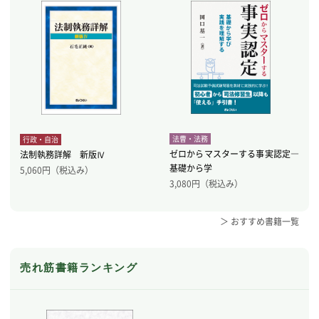
法曹・法務
行政・自治
ゼロからマスターする事実認定―
法制執務詳解 新版Ⅳ
基礎から学
5,060
円（税込み）
3,080
円（税込み）
＞ おすすめ書籍一覧
売れ筋書籍ランキング