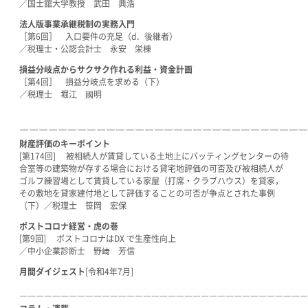
／国士舘大学教授 武田 典浩
法人版事業承継税制の実務入門
［第6回］ 入口要件の充足（d．後継者）
／税理士・公認会計士 永安 栄棟
損益分岐点からサクサク作れる利益・資金計画
［第4回］ 損益分岐点を求める（下）
／税理士 堀江 國明
――――――――――――――――――――――――――――――
財産評価のキーポイント
[第174回] 被相続人が賃貸している土地上にバッティングセンターの待
合室等の建築物が存する場合における貸宅地評価の可否及び被相続人が
ゴルフ練習場として賃貸している家屋（打席・クラブハウス）を貸家，
その敷地を貸家建付地として評価することの可否が争点とされた事例
（下）／税理士 笹岡 宏保
ポストコロナ経営
・虎の巻
[第9回] ポストコロナはDX で生産性向上
／中小企業診断士 野﨑 芳信
月間ダイジェスト
[令和4年7月]
―――――――――――――――――――――――――――――――――――