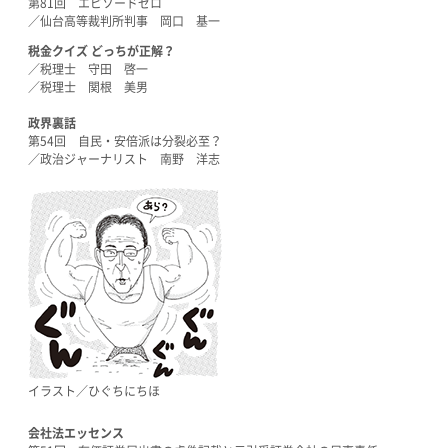
第81回 エピソードゼロ
／仙台高等裁判所判事 岡口 基一
税金クイズ どっちが正解？
／税理士 守田 啓一
／税理士 関根 美男
政界裏話
第54回 自民・安倍派は分裂必至？
／政治ジャーナリスト 南野 洋志
イラスト／ひぐちにちほ
会社法エッセンス