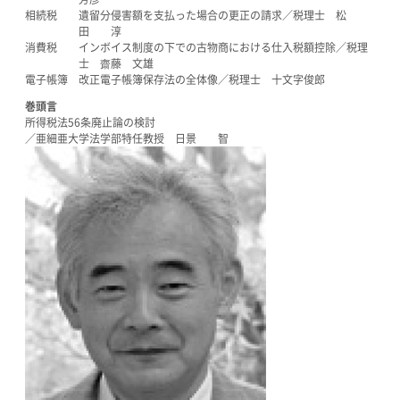
相続税 遺留分侵害額を支払った場合の更正の請求／税理士 松
田 淳
消費税 インボイス制度の下での古物商における仕入税額控除／税理
士 齋藤 文雄
電子帳簿 改正電子帳簿保存法の全体像／税理士 十文字俊郎
巻頭言
所得税法56条廃止論の検討
／亜細亜大学法学部特任教授 日景 智