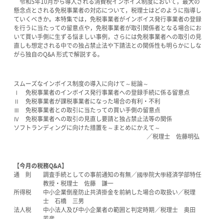
令和5年10月から導入される消費税インボイス制度において，最大の
懸念点とされる免税事業者の対応について，税理士はどのように指導し
ていくべきか。本特集では，免税事業者がインボイス発行事業者の登録
を行うに当たっての留意点や，免税事業者が取引関係者となる場合にお
いて買い手側に生ずる悩ましい事例，さらには免税事業者への取引の見
直しも想定される中での独占禁止法や下請法との関係性も明らかにしな
がら独自のQ&A 形式で解説する。
スムーズなインボイス制度の導入に向けて～総論～
Ⅰ 免税事業者のインボイス発行事業者への登録手続に係る留意点
Ⅱ 免税事業者が課税事業者になった場合の有利・不利
Ⅲ 免税事業者との取引に当たっての買い手側の留意点
Ⅳ 免税事業者への取引の見直し要請と独占禁止法等の関係
ソフトランディングに向けた措置を～まとめにかえて～
／税理士 佐藤明弘
【今月の税務Q&A】
通 則 調査手続としての事前通知の有無／國學院大學経済学部特任
教授・税理士 佐藤 謙一
所得税 中小企業倒産防止共済掛金を前納した場合の取扱い／税理
士 石橋 三男
法人税 中小法人及び中小企業者の範囲と判定時期／税理士 奥田
芳彦