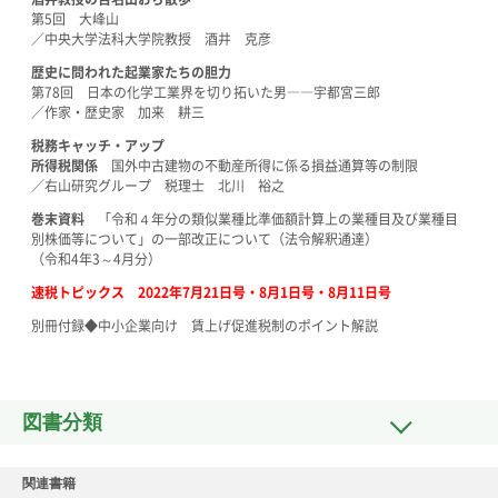
第5回
大峰山
／中央大学法科大学院教授 酒井 克彦
歴史に問われた起業家たちの胆力
第78回 日本の化学工業界を切り拓いた男――宇都宮三郎
／作家・歴史家 加来 耕三
税務キャッチ・アップ
所得税関係
国外中古建物の不動産所得に係る損益通算等の制限
／右山研究グループ 税理士 北川 裕之
巻末資料
「令和４年分の類似業種比準価額計算上の業種目及び業種目
別株価等について」の一部改正について（法令解釈通達）
（令和4年3～4月分）
速税トピックス 2022年7月21日号・8月1日号・8月11日号
別冊付録◆中小企業向け 賃上げ促進税制のポイント解説
図書分類
関連書籍