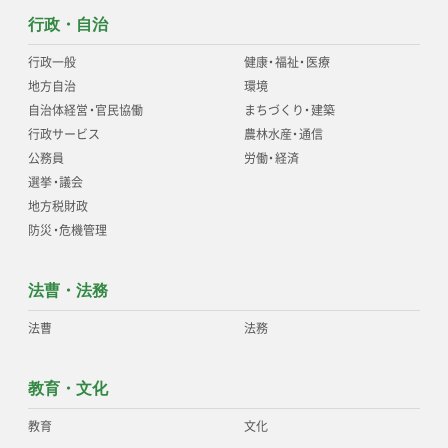
行政・自治
行政一般
健康
・
福祉
・
医療
地方自治
環境
自治体経営
・
官民協働
まちづくり
・
建築
行政サービス
農林水産
・
通信
公務員
労働
・
経済
選挙
・
議会
地方税財政
防災
・
危機管理
法曹・法務
法曹
法務
教育・文化
教育
文化