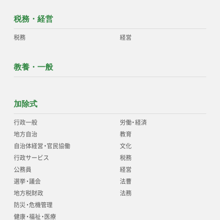
税務・経営
税務
経営
教養・一般
加除式
行政一般
労働
・
経済
地方自治
教育
自治体経営
・
官民協働
文化
行政サービス
税務
公務員
経営
選挙
・
議会
法曹
地方税財政
法務
防災
・
危機管理
健康
・
福祉
・
医療