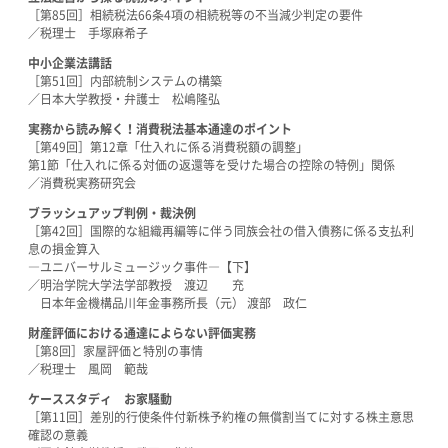
［第85回］相続税法66条4項の相続税等の不当減少判定の要件
／税理士 手塚麻希子
中小企業法講話
［第51回］内部統制システムの構築
／日本大学教授・弁護士 松嶋隆弘
実務から読み解く！消費税法基本通達のポイント
［第49回］第12章「仕入れに係る消費税額の調整」
第1節「仕入れに係る対価の返還等を受けた場合の控除の特例」関係
／消費税実務研究会
ブラッシュアップ判例・裁決例
［第42回］国際的な組織再編等に伴う同族会社の借入債務に係る支払利
息の損金算入
―ユニバーサルミュージック事件―【下】
／明治学院大学法学部教授 渡辺 充
日本年金機構品川年金事務所長（元） 渡部 政仁
財産評価における通達によらない評価実務
［第8回］家屋評価と特別の事情
／税理士 風岡 範哉
ケーススタディ お家騒動
［第11回］差別的行使条件付新株予約権の無償割当てに対する株主意思
確認の意義