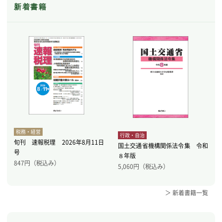
新着書籍
税務・経営
行政・自治
旬刊 速報税理 2026年8月11日
国土交通省機構関係法令集 令和
号
８年版
847
円（税込み）
5,060
円（税込み）
＞ 新着書籍一覧