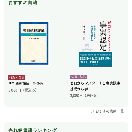
おすすめ書籍
法曹・法務
行政・自治
ゼロからマスターする事実認定―
法制執務詳解 新版Ⅳ
基礎から学
5,060
円（税込み）
3,080
円（税込み）
＞ おすすめ書籍一覧
売れ筋書籍ランキング