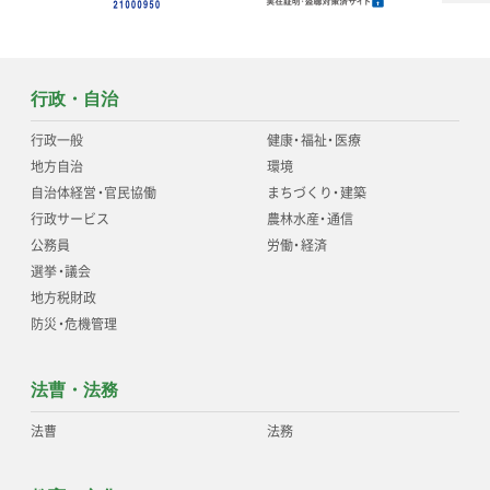
行政・自治
行政一般
健康
・
福祉
・
医療
地方自治
環境
自治体経営
・
官民協働
まちづくり
・
建築
行政サービス
農林水産
・
通信
公務員
労働
・
経済
選挙
・
議会
地方税財政
防災
・
危機管理
法曹・法務
法曹
法務