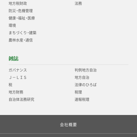
地方税財政
法務
防災
・
危機管理
健康
・
福祉
・
医療
環境
まちづくり
・
建築
農林水産
・
通信
雑誌
ガバナンス
判例地方自治
Ｊ－ＬＩＳ
地方自治
税
法律のひろば
地方財務
税理
自治体法務研究
速報税理
会社概要