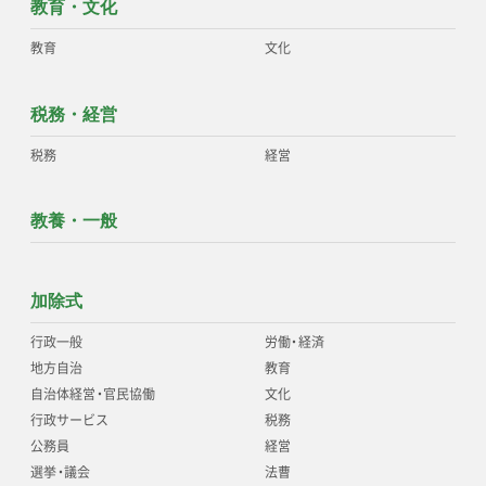
教育・文化
教育
文化
税務・経営
税務
経営
教養・一般
加除式
行政一般
労働
・
経済
地方自治
教育
自治体経営
・
官民協働
文化
行政サービス
税務
公務員
経営
選挙
・
議会
法曹