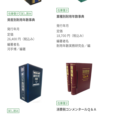
在庫僅少
在庫僅少
試し読み
業種別耐用年数事典
資産別耐用年数事典
発行年月
発行年月
定価
定価
18,700 円（税込み）
26,400 円（税込み）
編著者名
編著者名
耐用年数実務研究会／編
河手博／編著
在庫僅少
消費税コンメンタールＱ＆Ａ
試し読み