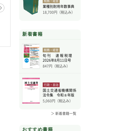
税務・経営
業種別耐用年数事典
18,700
円（税込み）
新着書籍
税務・経営
旬刊 速報税理
2026年8月11日号
847
円（税込み）
行政・自治
国土交通省機構関係
法令集 令和８年版
5,060
円（税込み）
＞ 新着書籍一覧
おすすめ書籍