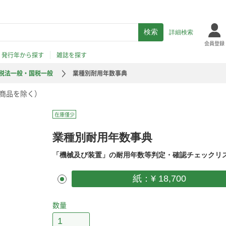
詳細検索
会員登録
発行年から探す
雑誌を探す
税法一般・国税一般
業種別耐用年数事典
商品を除く）
在庫僅少
業種別耐用年数事典
「機械及び装置」の耐用年数等判定・確認チェックリ
紙：¥ 18,700
数量