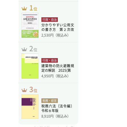
行政・自治
分かりやすい公用文
の書き方 第２次改
訂版
2,530
円（税込み）
行政・自治
建築物の防火避難規
定の解説 2025(第
4,950
円（税込み）
税務・経営
税務六法〔法令編〕
令和８年版
8,910
円（税込み）