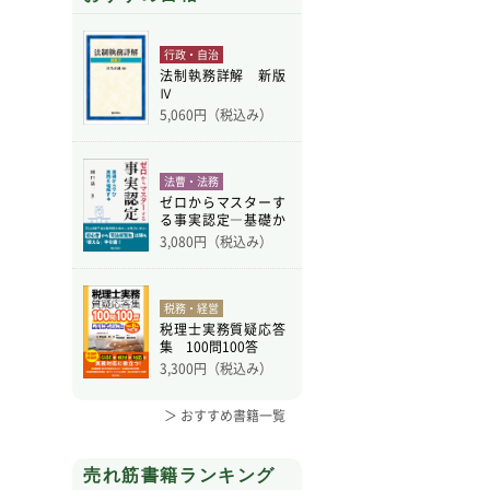
行政・自治
法制執務詳解 新版
Ⅳ
5,060
円（税込み）
法曹・法務
ゼロからマスターす
る事実認定―基礎か
ら学
3,080
円（税込み）
税務・経営
税理士実務質疑応答
集 100問100答
3,300
円（税込み）
＞ おすすめ書籍一覧
売れ筋書籍ランキング