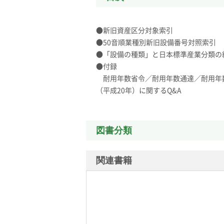
●新旧資産区分対象索引
●50音順業種別新旧設備番号対照索引
●「設備の種類」と日本標準産業分類の
●付録
耐用年数省令／耐用年数通達／耐用年
（平成20年）に関するQ&A
図書分類
関連書籍