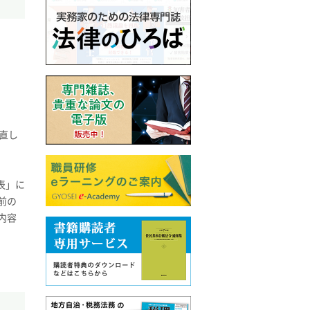
直し
表」に
前の
内容