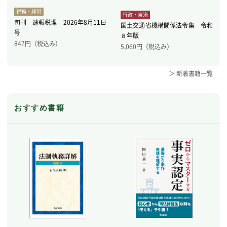
税務・経営
行政・自治
旬刊 速報税理 2026年8月11日
国土交通省機構関係法令集 令和
号
８年版
847
円（税込み）
5,060
円（税込み）
＞ 新着書籍一覧
おすすめ書籍