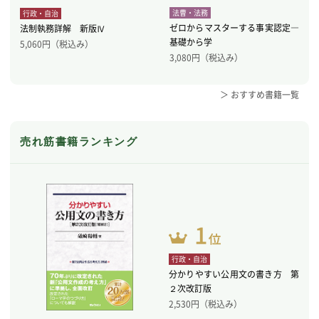
法曹・法務
行政・自治
ゼロからマスターする事実認定―
法制執務詳解 新版Ⅳ
基礎から学
5,060
円（税込み）
3,080
円（税込み）
＞ おすすめ書籍一覧
売れ筋書籍ランキング
行政・自治
分かりやすい公用文の書き方 第
２次改訂版
2,530
円（税込み）