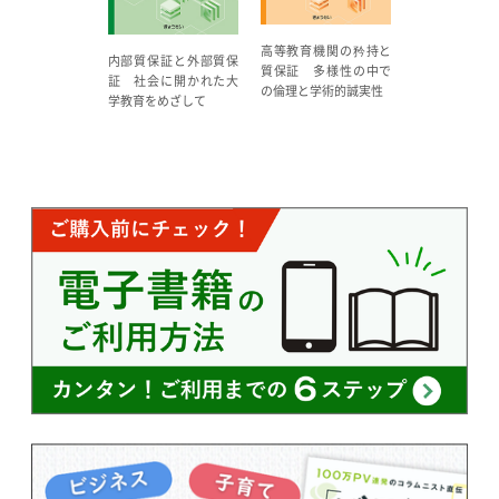
高等教育機関の矜持と
内部質保証と外部質保
質保証 多様性の中で
証 社会に開かれた大
の倫理と学術的誠実性
学教育をめざして