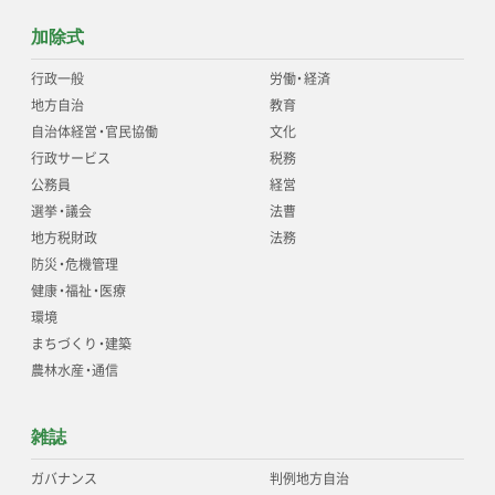
加除式
行政一般
労働
・
経済
地方自治
教育
自治体経営
・
官民協働
文化
行政サービス
税務
公務員
経営
選挙
・
議会
法曹
地方税財政
法務
防災
・
危機管理
健康
・
福祉
・
医療
環境
まちづくり
・
建築
農林水産
・
通信
雑誌
ガバナンス
判例地方自治