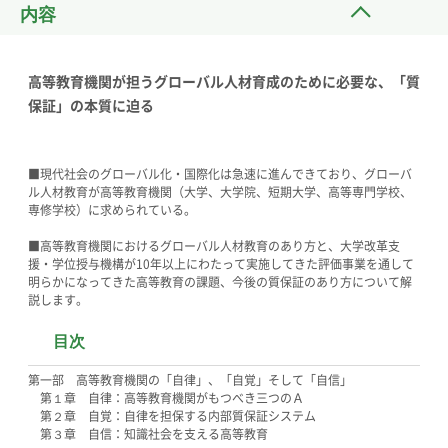
内容
高等教育機関が担うグローバル人材育成のために必要な、「質
保証」の本質に迫る
■現代社会のグローバル化・国際化は急速に進んできており、グローバ
ル人材教育が高等教育機関（大学、大学院、短期大学、高等専門学校、
専修学校）に求められている。
■高等教育機関におけるグローバル人材教育のあり方と、大学改革支
援・学位授与機構が10年以上にわたって実施してきた評価事業を通して
明らかになってきた高等教育の課題、今後の質保証のあり方について解
説します。
目次
第一部 高等教育機関の「自律」、「自覚」そして「自信」
第１章 自律：高等教育機関がもつべき三つのＡ
第２章 自覚：自律を担保する内部質保証システム
第３章 自信：知識社会を支える高等教育