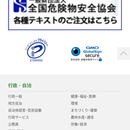
行政・自治
行政一般
健康
・
福祉
・
医療
地方自治
環境
自治体経営
・
官民協働
まちづくり
・
建築
行政サービス
農林水産
・
通信
公務員
労働
・
経済