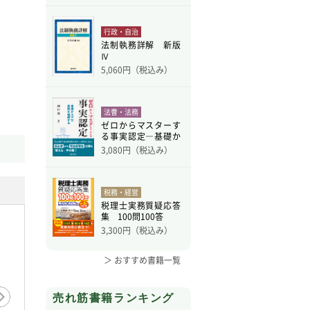
行政・自治
法制執務詳解 新版
Ⅳ
5,060
円（税込み）
法曹・法務
ゼロからマスターす
る事実認定―基礎か
ら学
3,080
円（税込み）
税務・経営
税理士実務質疑応答
集 100問100答
3,300
円（税込み）
＞ おすすめ書籍一覧
売れ筋書籍ランキング