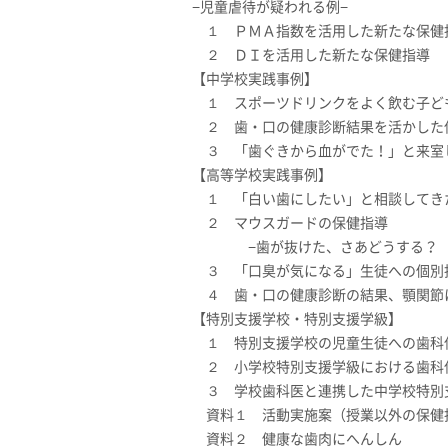
−児童虐待が疑われる例−
１ ＰＭＡ指数を活用した新たな保健
２ ＤＩを活用した新たな保健指導
【中学校実践事例】
１ スポーツドリンクをよく飲む子ど
２ 歯・口の健康診断結果を活かした保
３ 「歯ぐきから血がでた！」と来室
【高等学校実践事例】
１ 「白い歯にしたい」と相談してき
２ マウスガードの保健指導
−歯が抜けた、さあどうする？ コ
３ 「口臭が気になる」生徒への個別
４ 歯・口の健康診断の結果、顎関節
【特別支援学校・特別支援学級】
１ 特別支援学校の児童生徒への歯科保
２ 小学校特別支援学級における歯科
３ 学校歯科医と連携した中学校特別
資料１ 活動実施案（授業以外の保健
資料２ 健康な歯肉にへんしん