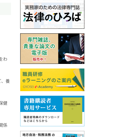
をわ
ど、養
保健
関係