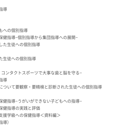
指導
もへの個別指導
健指導−個別指導から集団指導への展開−
した生徒への個別指導
た生徒への個別指導
ンタクトスポーツで大事な歯と脳を守る−
指導
について要観察・要精検と診断された生徒への個別指導
健指導−うがいができない子どもへの指導−
保健指導の実践と評価
支援学級への保健指導＜資料編＞
指導）