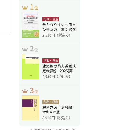
行政・自治
分かりやすい公用文
の書き方 第２次改
訂版
2,530
円（税込み）
行政・自治
建築物の防火避難規
定の解説 2025(第
4,950
円（税込み）
税務・経営
税務六法〔法令編〕
令和８年版
8,910
円（税込み）