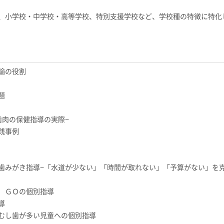
、小学校・中学校・高等学校、特別支援学校など、学校種の特徴に特化
諭の役割
題
歯肉の保健指導の実際−
践事例
みがき指導−「水道が少ない」「時間が取れない」「予算がない」を
年 ＧＯの個別指導
導
むし歯が多い児童への個別指導