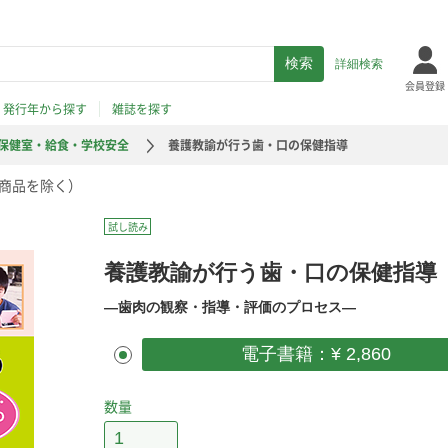
詳細検索
会員登録
発行年から探す
雑誌を探す
保健室・給食・学校安全
養護教諭が行う歯・口の保健指導
商品を除く）
試し読み
養護教諭が行う歯・口の保健指導
―歯肉の観察・指導・評価のプロセス―
電子書籍：¥ 2,860
数量