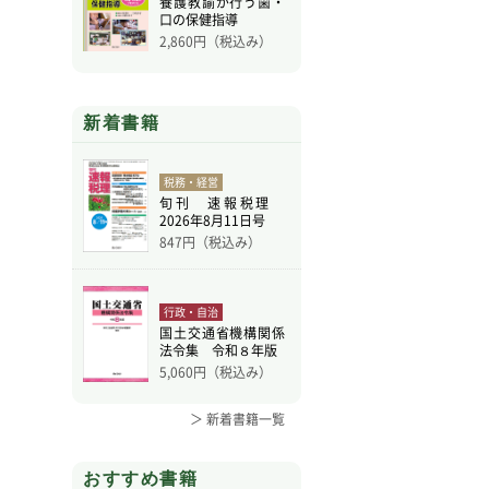
養護教諭が行う歯・
口の保健指導
2,860
円（税込み）
新着書籍
税務・経営
旬刊 速報税理
2026年8月11日号
847
円（税込み）
行政・自治
国土交通省機構関係
法令集 令和８年版
5,060
円（税込み）
＞ 新着書籍一覧
おすすめ書籍