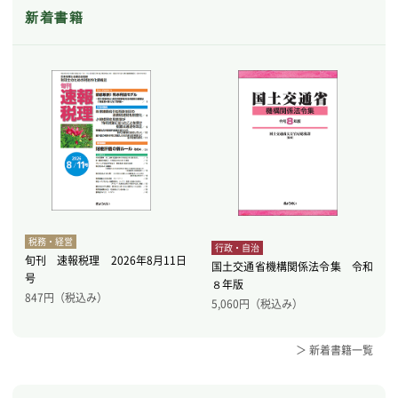
新着書籍
税務・経営
行政・自治
旬刊 速報税理 2026年8月11日
国土交通省機構関係法令集 令和
号
８年版
847
円（税込み）
5,060
円（税込み）
＞ 新着書籍一覧