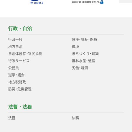
行政・自治
行政一般
健康
・
福祉
・
医療
地方自治
環境
自治体経営
・
官民協働
まちづくり
・
建築
行政サービス
農林水産
・
通信
公務員
労働
・
経済
選挙
・
議会
地方税財政
防災
・
危機管理
法曹・法務
法曹
法務