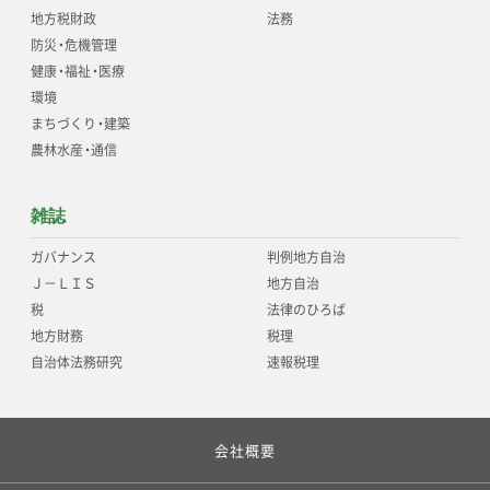
地方税財政
法務
防災
・
危機管理
健康
・
福祉
・
医療
環境
まちづくり
・
建築
農林水産
・
通信
雑誌
ガバナンス
判例地方自治
Ｊ－ＬＩＳ
地方自治
税
法律のひろば
地方財務
税理
自治体法務研究
速報税理
会社概要