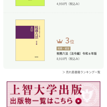
4,950
円（税込み）
税務・経営
税務六法〔法令編〕令和８年版
8,910
円（税込み）
＞ 売れ筋書籍ランキング一覧