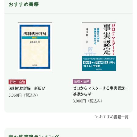
おすすめ書籍
法曹・法務
行政・自治
ゼロからマスターする事実認定―
法制執務詳解 新版Ⅳ
基礎から学
5,060
円（税込み）
3,080
円（税込み）
＞ おすすめ書籍一覧
売れ筋書籍ランキング