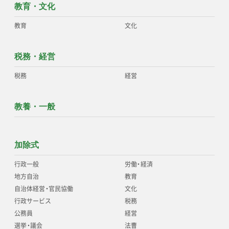
教育・文化
教育
文化
税務・経営
税務
経営
教養・一般
加除式
行政一般
労働
・
経済
地方自治
教育
自治体経営
・
官民協働
文化
行政サービス
税務
公務員
経営
選挙
・
議会
法曹